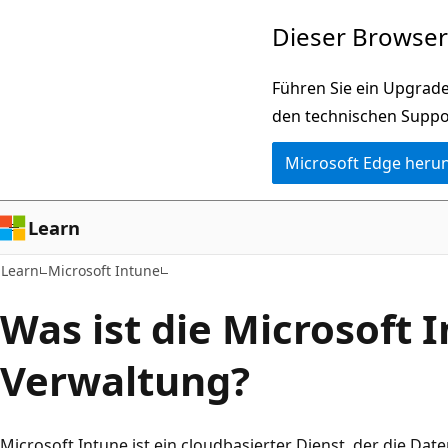
Zu
Dieser Browser 
Hauptinhalt
wechseln
Führen Sie ein Upgrade
den technischen Suppo
Microsoft Edge heru
Learn
Learn
Microsoft Intune
Was ist die Microsoft 
Verwaltung?
Microsoft Intune ist ein cloudbasierter Dienst, der die Date