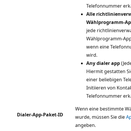
Telefonnummer erka
Alle richtlinienver
Wählprogramm-Ap
jede richtlinienverw
Wählprogramm-App K
wenn eine Telefon
wird.
Any dialer app
(Jed
Hiermit gestatten S
einer beliebigen Te
Initiieren von Kont
Telefonnummer erka
Wenn eine bestimmte Wä
Dialer-App-Paket-ID
wurde, müssen Sie die
Ap
angeben.