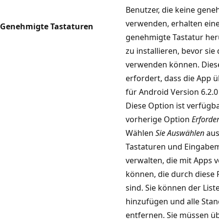
Benutzer, die keine gene
verwenden, erhalten eine
Genehmigte Tastaturen
genehmigte Tastatur he
zu installieren, bevor si
verwenden können. Diese
erfordert, dass die App 
für Android Version 6.2.0
Diese Option ist verfügba
vorherige Option
Erforder
Wählen
Sie Auswählen
aus
Tastaturen und Eingabe
verwalten, die mit Apps
können, die durch diese R
sind. Sie können der List
hinzufügen und alle Sta
entfernen. Sie müssen ü