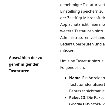
genehmigte Tastatur ver
Einstellung speichern zu
der Zeit fügt Microsoft d
App-Schutzrichtlinien mö
weitere Tastaturen hinzu
Administratoren vorhande
Bedarf überprüfen und a
müssen.
Auswählen der zu
Um eine Tastatur hinzuz
genehmigenden
Folgendes an:
Tastaturen
Name
: Ein Anzeige
Tastatur identifizie
Benutzer sichtbar is
Paket-ID
: Die Paket
Google Play Store. 