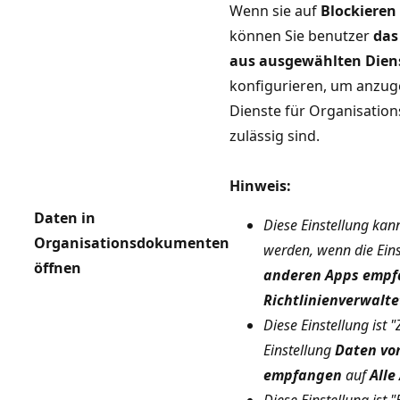
Wenn sie auf
Blockieren
können Sie benutzer
das
aus ausgewählten Dien
konfigurieren, um anzug
Dienste für Organisatio
zulässig sind.
Hinweis:
Daten in
Diese Einstellung kann
Organisationsdokumenten
werden, wenn die Ein
öffnen
anderen Apps emp
Richtlinienverwalt
Diese Einstellung ist 
Einstellung
Daten vo
empfangen
auf
Alle
Diese Einstellung ist 