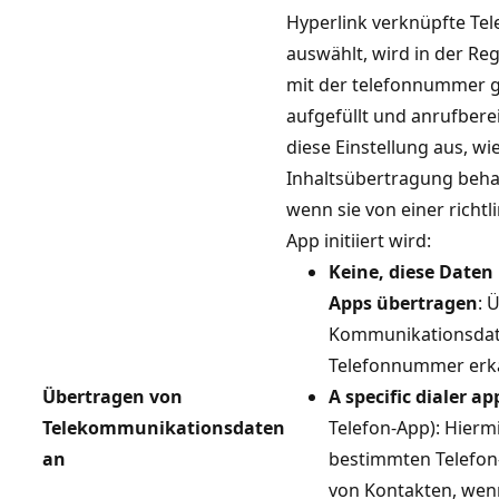
Hyperlink verknüpfte T
auswählt, wird in der Re
mit der telefonnummer ge
aufgefüllt und anrufberei
diese Einstellung aus, wi
Inhaltsübertragung beha
wenn sie von einer richtl
App initiiert wird:
Keine, diese Daten
Apps übertragen
: 
Kommunikationsdat
Telefonnummer erka
Übertragen von
A specific dialer ap
Telekommunikationsdaten
Telefon-App): Hiermi
an
bestimmten Telefon-
von Kontakten, wen