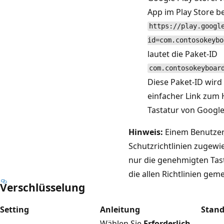
App im Play Store be
https://play.googl
id=com.contosokeybo
lautet die Paket-ID
com.contosokeyboar
Diese Paket-ID wird
einfacher Link zum
Tastatur von Google
Hinweis:
Einem Benutzer
Schutzrichtlinien zugewi
nur die genehmigten Tas
die allen Richtlinien gem
Verschlüsselung
Setting
Anleitung
Stan
Wählen Sie
Erforderlich