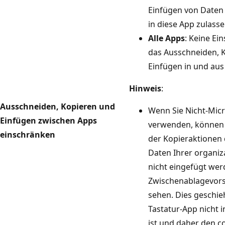
Einfügen von Daten 
in diese App zulasse
Alle Apps
: Keine Ei
das Ausschneiden, 
Einfügen in und aus
Hinweis
:
Ausschneiden, Kopieren und
Wenn Sie Nicht-Micr
Einfügen zwischen Apps
verwenden, können
einschränken
der Kopieraktionen
Daten Ihrer organiz
nicht eingefügt wer
Zwischenablagevors
sehen. Dies geschie
Tastatur-App nicht i
ist und daher den c