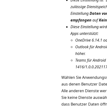
zulässige Dienstspeic
Einstellung
Daten vo
empfangen
auf
Kei
Diese Einstellung wir
Apps unterstützt:
OneDrive 6.14.1 od
Outlook für Androi
höher.
Teams für Android
1416/1.0.0.202117
Wählen Sie Anwendungss
aus denen Benutzer Date
Alle anderen Dienste wer
Sie keine Dienste auswäh
dass Benutzer Daten öff