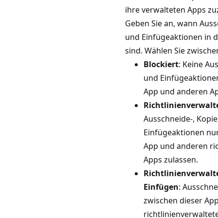
ihre verwalteten Apps zu
Geben Sie an, wann Aussc
und Einfügeaktionen in d
sind. Wählen Sie zwische
Blockiert
: Keine Au
und Einfügeaktione
App und anderen Ap
Richtlinienverwalt
Ausschneide-, Kopie
Einfügeaktionen nur
App und anderen ric
Apps zulassen.
Richtlinienverwalt
Einfügen
: Ausschn
zwischen dieser Ap
richtlinienverwaltet