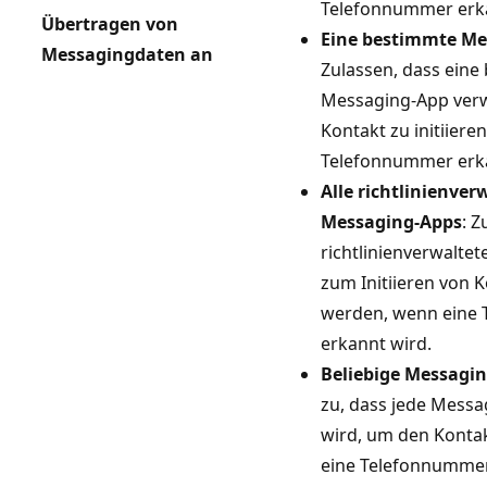
Telefonnummer erka
Übertragen von
Eine bestimmte Me
Messagingdaten an
Zulassen, dass eine
Messaging-App ver
Kontakt zu initiiere
Telefonnummer erka
Alle richtlinienver
Messaging-Apps
: Z
richtlinienverwalte
zum Initiieren von 
werden, wenn eine
erkannt wird.
Beliebige Messagi
zu, dass jede Mess
wird, um den Kontak
eine Telefonnummer