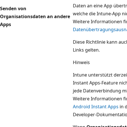
Daten an eine App übert
Senden von
welche die Intune-App nic
Organisationsdaten an andere
Weitere Informationen fi
Apps
Datenübertragungsaus
Diese Richtlinie kann au
Links gelten.
Hinweis
Intune unterstützt derze
Instant Apps-Feature nich
jede Datenverbindung mi
Weitere Informationen fi
Android Instant Apps
in 
Developer-Dokumentatio
Wenn
Organisationsdat