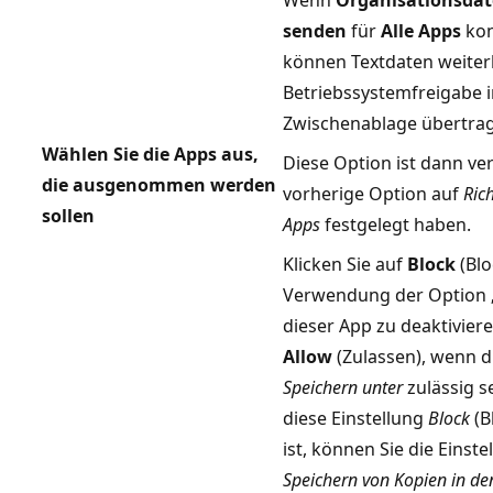
senden
für
Alle Apps
konf
können Textdaten weiter
Betriebssystemfreigabe i
Zwischenablage übertra
Wählen Sie die Apps aus,
Diese Option ist dann ve
die ausgenommen werden
vorherige Option auf
Ric
sollen
Apps
festgelegt haben.
Klicken Sie auf
Block
(Blo
Verwendung der Option „
dieser App zu deaktiviere
Allow
(Zulassen), wenn 
Speichern unter
zulässig s
diese Einstellung
Block
(B
ist, können Sie die Einst
Speichern von Kopien in d