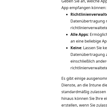
Geben Sie an, welche Ap
App empfangen können:
Richtlinienverwalt
Datenübertragung 
richtlinienverwaltet
Alle Apps
: Ermöglic
an eine beliebige Ap
Keine
: Lassen Sie k
Datenübertragung a
einschließlich ander
richtlinienverwaltet
Es gibt einige ausgeno
Dienste, an die Intune d
standardmäßig zulassen
hinaus können Sie Ihre
erstellen, wenn Sie zula