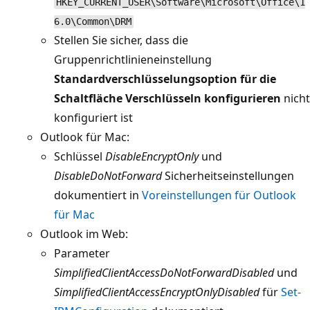
HKEY_CURRENT_USER\Software\Microsoft\Office\1
6.0\Common\DRM
Stellen Sie sicher, dass die
Gruppenrichtlinieneinstellung
Standardverschlüsselungsoption für die
Schaltfläche Verschlüsseln konfigurieren
nicht
konfiguriert ist
Outlook für Mac:
Schlüssel
DisableEncryptOnly
und
DisableDoNotForward
Sicherheitseinstellungen
dokumentiert in
Voreinstellungen für Outlook
für Mac
Outlook im Web:
Parameter
SimplifiedClientAccessDoNotForwardDisabled
und
SimplifiedClientAccessEncryptOnlyDisabled
für
Set-