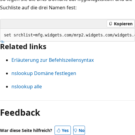
Suchliste auf die drei Namen fest:
Kopieren
Related links
Erläuterung zur Befehlszeilensyntax
nslookup Domäne festlegen
nslookup alle
Lesemodus
deaktiviert
Feedback
War diese Seite hilfreich?
Yes
No