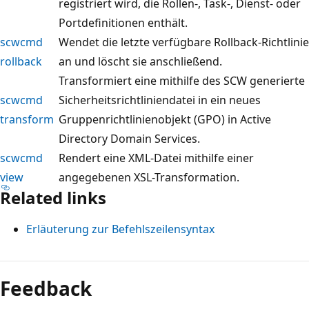
registriert wird, die Rollen-, Task-, Dienst- oder
Portdefinitionen enthält.
scwcmd
Wendet die letzte verfügbare Rollback-Richtlinie
rollback
an und löscht sie anschließend.
Transformiert eine mithilfe des SCW generierte
scwcmd
Sicherheitsrichtliniendatei in ein neues
transform
Gruppenrichtlinienobjekt (GPO) in Active
Directory Domain Services.
scwcmd
Rendert eine XML-Datei mithilfe einer
view
angegebenen XSL-Transformation.
Related links
Erläuterung zur Befehlszeilensyntax
Lesemodus
deaktiviert
Feedback