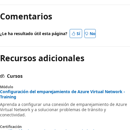
Modo
de
Comentarios
lectura
deshabilitado
¿Le ha resultado útil esta página?
Sí
No
Recursos adicionales
Cursos
Módulo
Configuración del emparejamiento de Azure Virtual Network -
Training
Aprenda a configurar una conexión de emparejamiento de Azure
Virtual Network y a solucionar problemas de tránsito y
conectividad.
Certificación