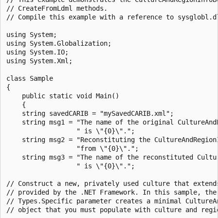
// CreateFromLdml methods.

// Compile this example with a reference to sysglobl.dl
using System;

using System.Globalization;

using System.IO;

using System.Xml;

class Sample

{

    public static void Main()

    {

    string savedCARIB = "mySavedCARIB.xml";

    string msg1 = "The name of the original CultureAndR
                  " is \"{0}\".";

    string msg2 = "Reconstituting the CultureAndRegionI
                  "from \"{0}\".";

    string msg3 = "The name of the reconstituted Cultur
                  " is \"{0}\".";

// Construct a new, privately used culture that extends
// provided by the .NET Framework. In this sample, the 
// Types.Specific parameter creates a minimal CultureAn
// object that you must populate with culture and regio