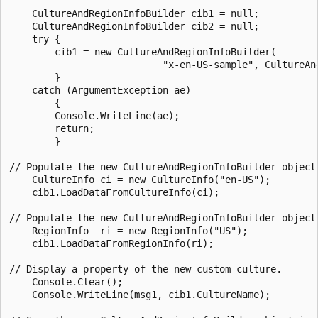
    CultureAndRegionInfoBuilder cib1 = null;

    CultureAndRegionInfoBuilder cib2 = null;

    try {

        cib1 = new CultureAndRegionInfoBuilder(

                           "x-en-US-sample", CultureAnd
        }

    catch (ArgumentException ae)

        {

        Console.WriteLine(ae);

        return;

        }

// Populate the new CultureAndRegionInfoBuilder object 
    CultureInfo ci = new CultureInfo("en-US");

    cib1.LoadDataFromCultureInfo(ci);

// Populate the new CultureAndRegionInfoBuilder object 
    RegionInfo  ri = new RegionInfo("US");

    cib1.LoadDataFromRegionInfo(ri);

// Display a property of the new custom culture.

    Console.Clear();

    Console.WriteLine(msg1, cib1.CultureName);
