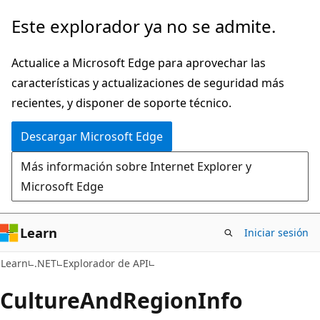
Ir
Ir
Este explorador ya no se admite.
al
a
contenido
la
Actualice a Microsoft Edge para aprovechar las
principal
navegación
características y actualizaciones de seguridad más
en
recientes, y disponer de soporte técnico.
la
Descargar Microsoft Edge
página
Más información sobre Internet Explorer y
Microsoft Edge
Learn
Iniciar sesión
C#
Learn
.NET
Explorador de API
Culture
And
Region
Info