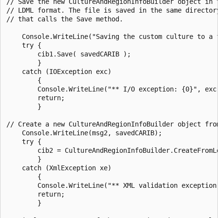
// Save the new CultureAndRegionInfoBuilder object in t
// LDML format. The file is saved in the same directory
// that calls the Save method.

    Console.WriteLine("Saving the custom culture to a f
    try {

        cib1.Save( savedCARIB );

        }

    catch (IOException exc)

        {

        Console.WriteLine("** I/O exception: {0}", exc.
        return;

        }

// Create a new CultureAndRegionInfoBuilder object from
    Console.WriteLine(msg2, savedCARIB);

    try {

        cib2 = CultureAndRegionInfoBuilder.CreateFromLd
        }

    catch (XmlException xe)

        {

        Console.WriteLine("** XML validation exception:
        return;

        }
