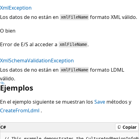
XmlException
Los datos de no están en
formato XML válido.
xmlFileName
O bien
Error de E/S al acceder a
.
xmlFileName
XmlSchemaValidationException
Los datos de no están en
formato LDML
xmlFileName
válido.
Ejemplos
En el ejemplo siguiente se muestran los
Save
métodos y
CreateFromLdml
.
C#
Copiar
// This example demonstrates the CultureAndRegionInfoBu