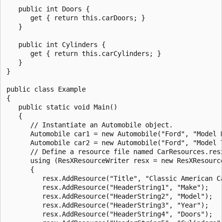
   public int Doors {

      get { return this.carDoors; }

   }

   public int Cylinders {

      get { return this.carCylinders; }

   }

}

public class Example

{

   public static void Main()

   {

      // Instantiate an Automobile object.

      Automobile car1 = new Automobile("Ford", "Model N
      Automobile car2 = new Automobile("Ford", "Model T
      // Define a resource file named CarResources.resx
      using (ResXResourceWriter resx = new ResXResource
      {

         resx.AddResource("Title", "Classic American Ca
         resx.AddResource("HeaderString1", "Make");

         resx.AddResource("HeaderString2", "Model");

         resx.AddResource("HeaderString3", "Year");

         resx.AddResource("HeaderString4", "Doors");
