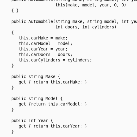
                     this(make, model, year, 0, 0)

   { }

   public Automobile(string make, string model, int yea
                     int doors, int cylinders)

   {

      this.carMake = make;

      this.carModel = model;

      this.carYear = year;

      this.carDoors = doors;

      this.carCylinders = cylinders;

   }

   public string Make {

      get { return this.carMake; }

   }

   public string Model {

      get {return this.carModel; }

   }

   public int Year {

      get { return this.carYear; }

   }
