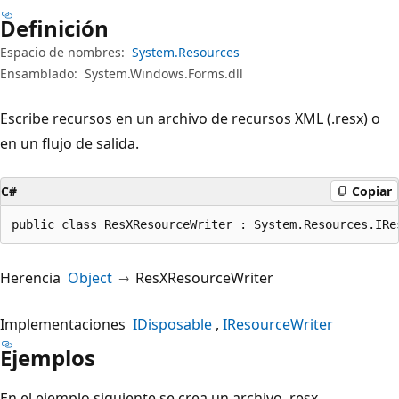
Definición
Espacio de nombres:
System.Resources
Ensamblado:
System.Windows.Forms.dll
Escribe recursos en un archivo de recursos XML (.resx) o
en un flujo de salida.
C#
Copiar
public class ResXResourceWriter : System.Resources.IRe
Herencia
Object
ResXResourceWriter
Implementaciones
IDisposable
IResourceWriter
Ejemplos
En el ejemplo siguiente se crea un archivo .resx