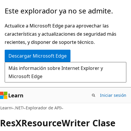
Ir
Ir
Este explorador ya no se admite.
al
a
contenido
la
Actualice a Microsoft Edge para aprovechar las
principal
navegación
características y actualizaciones de seguridad más
en
recientes, y disponer de soporte técnico.
la
Descargar Microsoft Edge
página
Más información sobre Internet Explorer y
Microsoft Edge
Learn
Iniciar sesión
C#
Learn
.NET
Explorador de API
Res
XResource
Writer Clase