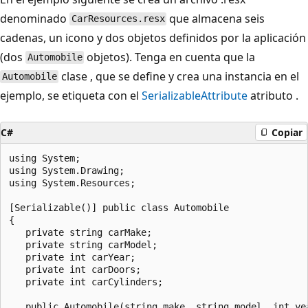
denominado
que almacena seis
CarResources.resx
cadenas, un icono y dos objetos definidos por la aplicación
(dos
objetos). Tenga en cuenta que la
Automobile
clase , que se define y crea una instancia en el
Automobile
ejemplo, se etiqueta con el
SerializableAttribute
atributo .
C#
Copiar
using System;

using System.Drawing;

using System.Resources;

[Serializable()] public class Automobile

{

   private string carMake;

   private string carModel;

   private int carYear;

   private int carDoors;

   private int carCylinders;

   public Automobile(string make, string model, int yea