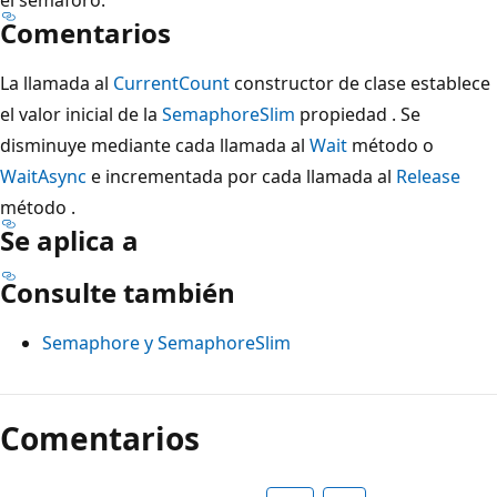
Comentarios
La llamada al
CurrentCount
constructor de clase establece
el valor inicial de la
SemaphoreSlim
propiedad . Se
disminuye mediante cada llamada al
Wait
método o
WaitAsync
e incrementada por cada llamada al
Release
método .
Se aplica a
Consulte también
Semaphore y SemaphoreSlim
Modo
de
Comentarios
lectura
deshabilitado