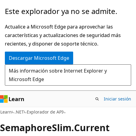
Ir
Ir
Este explorador ya no se admite.
al
a
contenido
la
Actualice a Microsoft Edge para aprovechar las
principal
navegación
características y actualizaciones de seguridad más
en
recientes, y disponer de soporte técnico.
la
Descargar Microsoft Edge
página
Más información sobre Internet Explorer y
Microsoft Edge
Learn
Iniciar sesión
C#
Learn
.NET
Explorador de API
Semaphore
Slim.
Current