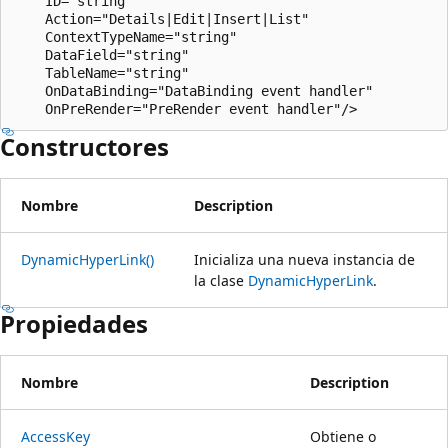
    ID="string"

    Action="Details|Edit|Insert|List"

    ContextTypeName="string"

    DataField="string"

    TableName="string"

    OnDataBinding="DataBinding event handler"

Constructores
Nombre
Description
DynamicHyperLink()
Inicializa una nueva instancia de
la clase
DynamicHyperLink
.
Propiedades
Nombre
Description
AccessKey
Obtiene o