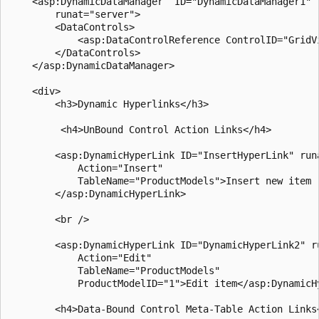
    <asp:DynamicDataManager  ID="DynamicDataManager1" 

        runat="server">

        <DataControls>

            <asp:DataControlReference ControlID="GridVi
        </DataControls>

    </asp:DynamicDataManager>

    <div>

        <h3>Dynamic Hyperlinks</h3>

         <h4>UnBound Control Action Links</h4>

        <asp:DynamicHyperLink ID="InsertHyperLink" runa
            Action="Insert"   

            TableName="ProductModels">Insert new item

        </asp:DynamicHyperLink>

        <br />

        <asp:DynamicHyperLink ID="DynamicHyperLink2" ru
            Action="Edit" 

            TableName="ProductModels"  

            ProductModelID="1">Edit item</asp:DynamicHy
        <h4>Data-Bound Control Meta-Table Action Links<