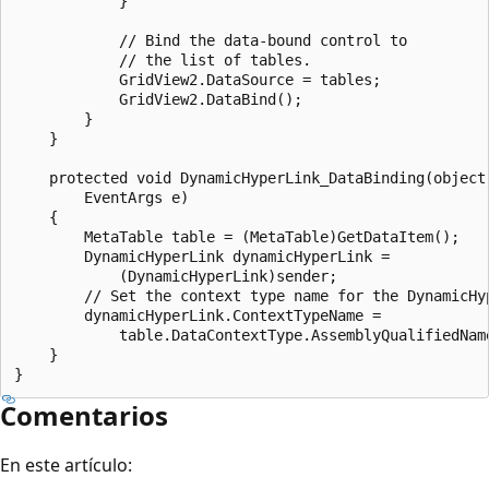
            }

            // Bind the data-bound control to 

            // the list of tables.

            GridView2.DataSource = tables;

            GridView2.DataBind();

        }

    }

    protected void DynamicHyperLink_DataBinding(object 
        EventArgs e)

    {

        MetaTable table = (MetaTable)GetDataItem();

        DynamicHyperLink dynamicHyperLink =

            (DynamicHyperLink)sender;

        // Set the context type name for the DynamicHyp
        dynamicHyperLink.ContextTypeName =

            table.DataContextType.AssemblyQualifiedName
    }

Comentarios
En este artículo: