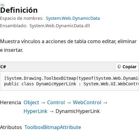
Definición
Espacio de nombres:
System.Web.DynamicData
Ensamblado:
System.Web.DynamicData.dll
Muestra vínculos a acciones de tabla como editar, eliminar
e insertar.
C#
Copiar
[System.Drawing.ToolboxBitmap(typeof(System.Web.Dynami
public class DynamicHyperLink : System.Web.UI.WebContr
Herencia
Object
Control
WebControl
HyperLink
DynamicHyperLink
Atributos
ToolboxBitmapAttribute