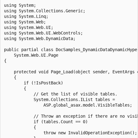
using System;

using System.Collections.Generic;

using System.Linq;

using System.Web;

using System.Web.UI;

using System.Web.UI.WebControls;

using System.Web.DynamicData;

public partial class DocSamples_DynamicDataDynamicHyper
    System.Web.UI.Page

{

    protected void Page_Load(object sender, EventArgs e
    {

        if (!IsPostBack)

        {

            // Get the list of visible tables.

            System.Collections.IList tables =

                ASP.global_asax.model.VisibleTables;

            // Throw an exception if there are no visib
            if (tables.Count == 0)

            {

                throw new InvalidOperationException();
