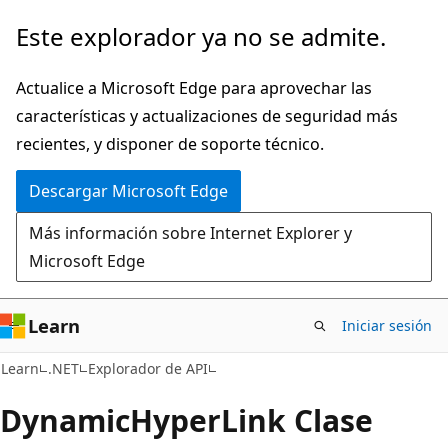
Ir
Ir
Este explorador ya no se admite.
al
a
contenido
la
Actualice a Microsoft Edge para aprovechar las
principal
navegación
características y actualizaciones de seguridad más
en
recientes, y disponer de soporte técnico.
la
Descargar Microsoft Edge
página
Más información sobre Internet Explorer y
Microsoft Edge
Learn
Iniciar sesión
C#
Learn
.NET
Explorador de API
Dynamic
Hyper
Link Clase