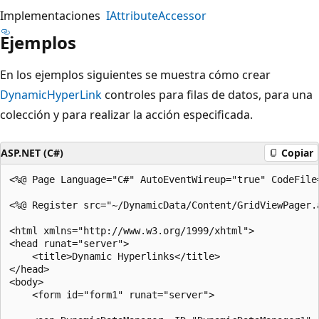
Implementaciones
IAttributeAccessor
Ejemplos
En los ejemplos siguientes se muestra cómo crear
DynamicHyperLink
controles para filas de datos, para una
colección y para realizar la acción especificada.
ASP.NET (C#)
Copiar
<%@ Page Language="C#" AutoEventWireup="true" CodeFile
<%@ Register src="~/DynamicData/Content/GridViewPager.
<html xmlns="http://www.w3.org/1999/xhtml">

<head runat="server">

    <title>Dynamic Hyperlinks</title>

</head>

<body>

    <form id="form1" runat="server">
