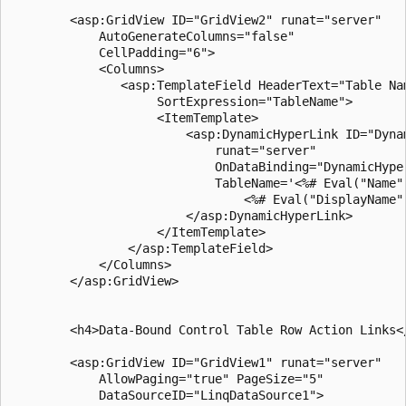
        <asp:GridView ID="GridView2" runat="server" 

            AutoGenerateColumns="false"

            CellPadding="6">

            <Columns>

               <asp:TemplateField HeaderText="Table Nam
                    SortExpression="TableName">

                    <ItemTemplate>

                        <asp:DynamicHyperLink ID="Dynam
                            runat="server"  

                            OnDataBinding="DynamicHyper
                            TableName='<%# Eval("Name")
                                <%# Eval("DisplayName")
                        </asp:DynamicHyperLink>     

                    </ItemTemplate> 

                </asp:TemplateField>    

            </Columns>

        </asp:GridView>

        <h4>Data-Bound Control Table Row Action Links</
        <asp:GridView ID="GridView1" runat="server" 

            AllowPaging="true" PageSize="5"

            DataSourceID="LinqDataSource1">
