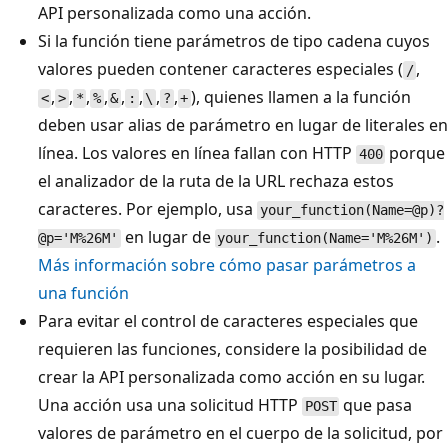
API personalizada como una acción.
Si la función tiene parámetros de tipo cadena cuyos
valores pueden contener caracteres especiales (
,
/
,
,
,
,
,
,
,
,
), quienes llamen a la función
<
>
*
%
&
:
\
?
+
deben usar alias de parámetro en lugar de literales en
línea. Los valores en línea fallan con HTTP
porque
400
el analizador de la ruta de la URL rechaza estos
caracteres. Por ejemplo, usa
your_function(Name=@p)?
en lugar de
.
@p='M%26M'
your_function(Name='M%26M')
Más información sobre cómo pasar parámetros a
una función
Para evitar el control de caracteres especiales que
requieren las funciones, considere la posibilidad de
crear la API personalizada como acción en su lugar.
Una acción usa una solicitud HTTP
que pasa
POST
valores de parámetro en el cuerpo de la solicitud, por