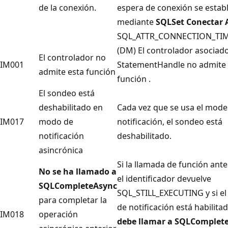
de la conexión.
espera de conexión se estab
mediante
SQLSet Conectar 
SQL_ATTR_CONNECTION_TI
(DM) El controlador asociad
El controlador no
IM001
StatementHandle
no admite 
admite esta función
función .
El sondeo está
deshabilitado en
Cada vez que se usa el mode
IM017
modo de
notificación, el sondeo está
notificación
deshabilitado.
asincrónica
Si la llamada de función ante
No se ha llamado a
el identificador devuelve
SQLCompleteAsync
SQL_STILL_EXECUTING y si e
para completar la
de notificación está habilita
IM018
operación
debe llamar a SQLComplet