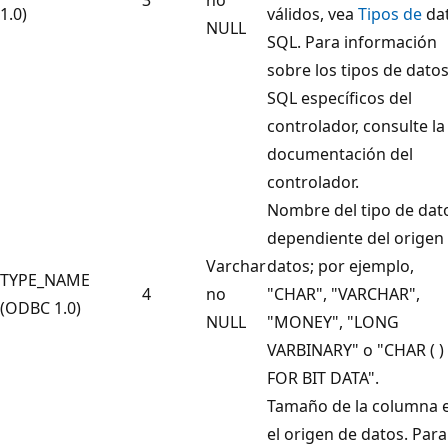
1.0)
válidos, vea
Tipos de
da
NULL
SQL. Para información
sobre los tipos de dato
SQL específicos del
controlador, consulte la
documentación del
controlador.
Nombre del tipo de dat
dependiente del origen
Varchar
datos; por ejemplo,
TYPE_NAME
4
no
"CHAR", "VARCHAR",
(ODBC 1.0)
NULL
"MONEY", "LONG
VARBINARY" o "CHAR ( )
FOR BIT DATA".
Tamaño de la columna 
el origen de datos. Para