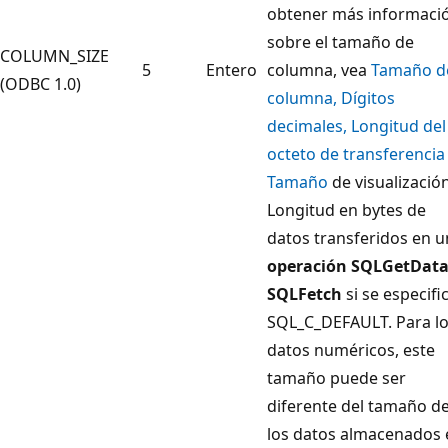
obtener más informaci
sobre el tamaño de
COLUMN_SIZE
5
Entero
columna, vea
Tamaño d
(ODBC 1.0)
columna, Dígitos
decimales, Longitud del
octeto de transferencia
Tamaño
de visualización
Longitud en bytes de
datos transferidos en 
operación SQLGetDat
SQLFetch
si se especifi
SQL_C_DEFAULT. Para l
datos numéricos, este
tamaño puede ser
diferente del tamaño d
los datos almacenados 