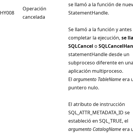
se llamó a la función de nue
Operación
HY008
StatementHandle
.
cancelada
Se llamó a la función y antes
completar la ejecución,
se l
SQLCancel
o
SQLCancelHan
statementHandle
desde un
subproceso diferente en un
aplicación multiproceso.
El
argumento TableName
era 
puntero nulo.
El atributo de instrucción
SQL_ATTR_METADATA_ID se
estableció en SQL_TRUE, el
argumento CatalogName
era 