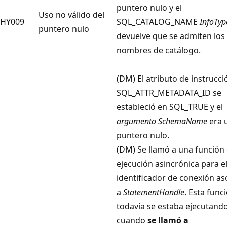
puntero nulo y el
Uso no válido del
HY009
SQL_CATALOG_NAME
InfoTyp
puntero nulo
devuelve que se admiten los
nombres de catálogo.
(DM) El atributo de instrucci
SQL_ATTR_METADATA_ID se
estableció en SQL_TRUE y el
argumento SchemaName
era 
puntero nulo.
(DM) Se llamó a una función
ejecución asincrónica para e
identificador de conexión a
a
StatementHandle
. Esta func
todavía se estaba ejecutand
cuando
se llamó a