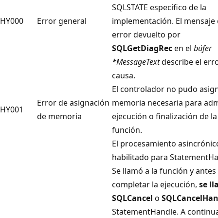
SQLSTATE específico de la
HY000
Error general
implementación. El mensaje
error devuelto por
SQLGetDiagRec
en el
búfer
*MessageText
describe el erro
causa.
El controlador no pudo asig
Error de asignación
memoria necesaria para admi
HY001
de memoria
ejecución o finalización de la
función.
El procesamiento asincrónic
habilitado para StatementH
Se llamó a la función y antes
completar la ejecución,
se l
SQLCancel
o
SQLCancelHan
StatementHandle
. A continu