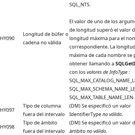
SQL_NTS.
El valor de uno de los argu
de longitud superó el valor 
Longitud de búfer o
HY090
longitud máxima para el no
cadena no válida
correspondiente. La longitu
máxima de cada nombre se 
obtener llamando a
SQLGetI
con los
valores de InfoType
:
SQL_MAX_CATALOG_NAME_L
SQL_MAX_SCHEMA_NAME_LE
SQL_MAX_TABLE_NAME_LEN.
Tipo de columna
(DM) Se especificó un valor
HY097
fuera del intervalo
IdentifierType
no válido
.
Tipo de ámbito
(DM) Se especificó un valor 
HY098
fuera del intervalo
ámbito
no válido
.