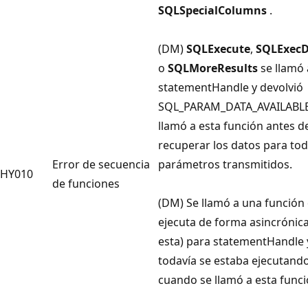
SQLSpecialColumns
.
(DM)
SQLExecute
,
SQLExecD
o
SQLMoreResults
se llamó 
statementHandle
y devolvió
SQL_PARAM_DATA_AVAILABLE
llamó a esta función antes d
recuperar los datos para tod
Error de secuencia
parámetros transmitidos.
HY010
de funciones
(DM) Se llamó a una función
ejecuta de forma asincrónica
esta) para statementHandle
todavía se estaba ejecutand
cuando se llamó a esta funci