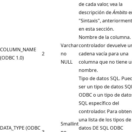
de cada valor, vea la
descripción de
Ámbito
e
"Sintaxis", anteriormen
en esta sección.
Nombre de la columna. 
Varchar
controlador devuelve u
COLUMN_NAME
2
no
cadena vacía para una
(ODBC 1.0)
NULL
columna que no tiene u
nombre.
Tipo de datos SQL. Pue
ser un tipo de datos SQ
ODBC o un tipo de dato
SQL específico del
controlador. Para obten
una lista de los tipos de
Smallint
DATA_TYPE (ODBC
datos DE SQL ODBC
3
no