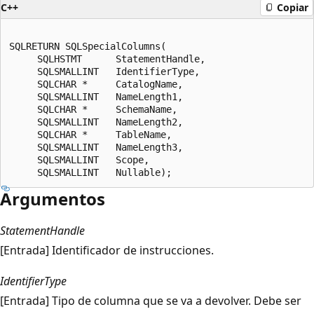
C++
Copiar
SQLRETURN SQLSpecialColumns(  

     SQLHSTMT      StatementHandle,  

     SQLSMALLINT   IdentifierType,  

     SQLCHAR *     CatalogName,  

     SQLSMALLINT   NameLength1,  

     SQLCHAR *     SchemaName,  

     SQLSMALLINT   NameLength2,  

     SQLCHAR *     TableName,  

     SQLSMALLINT   NameLength3,  

     SQLSMALLINT   Scope,  

Argumentos
StatementHandle
[Entrada] Identificador de instrucciones.
IdentifierType
[Entrada] Tipo de columna que se va a devolver. Debe ser