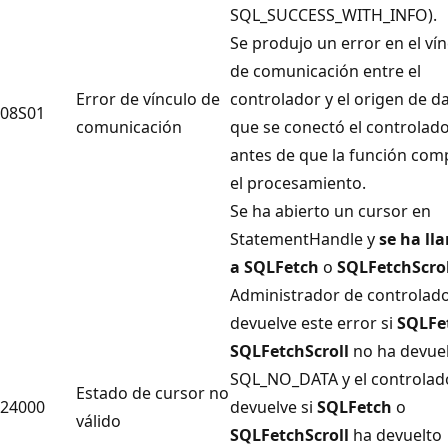
SQL_SUCCESS_WITH_INFO).
Se produjo un error en el ví
de comunicación entre el
Error de vínculo de
controlador y el origen de da
08S01
comunicación
que se conectó el controlad
antes de que la función com
el procesamiento.
Se ha abierto un cursor en
StatementHandle
y
se ha ll
a SQLFetch
o
SQLFetchScrol
Administrador de controlad
devuelve este error si
SQLFe
SQLFetchScroll
no ha devue
SQL_NO_DATA y el controlad
Estado de cursor no
24000
devuelve si
SQLFetch
o
válido
SQLFetchScroll
ha devuelto