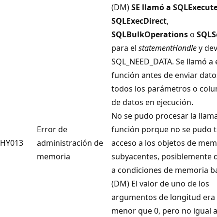
(DM)
SE llamó a SQLExecut
SQLExecDirect
,
SQLBulkOperations
o
SQLS
para el
statementHandle
y dev
SQL_NEED_DATA. Se llamó a 
función antes de enviar dato
todos los parámetros o col
de datos en ejecución.
No se pudo procesar la llam
Error de
función porque no se pudo 
HY013
administración de
acceso a los objetos de mem
memoria
subyacentes, posiblemente 
a condiciones de memoria ba
(DM) El valor de uno de los
argumentos de longitud era
menor que 0, pero no igual 