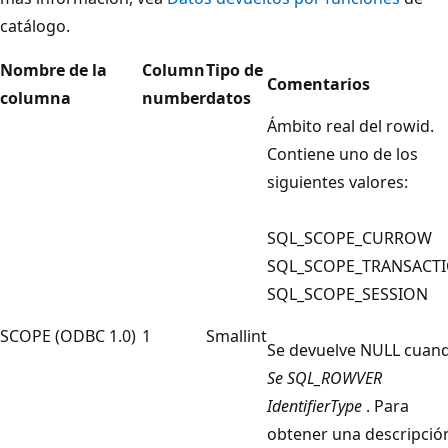
catálogo.
Nombre de la
Column
Tipo de
Comentarios
columna
number
datos
Ámbito real del rowid.
Contiene uno de los
siguientes valores:
SQL_SCOPE_CURROW
SQL_SCOPE_TRANSACT
SQL_SCOPE_SESSION
SCOPE (ODBC 1.0)
1
Smallint
Se devuelve NULL cuan
Se SQL_ROWVER
IdentifierType
. Para
obtener una descripció