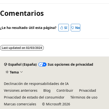
de
Comentarios
lectura
deshabilitado
¿Le ha resultado útil esta página?
Sí
No
Last updated on
02/03/2024
Español (España)
Sus opciones de privacidad
Tema
Declinación de responsabilidades de IA
Versiones anteriores
Blog
Contribuir
Privacidad
Privacidad de estado del consumidor
Términos de uso
Marcas comerciales
© Microsoft 2026