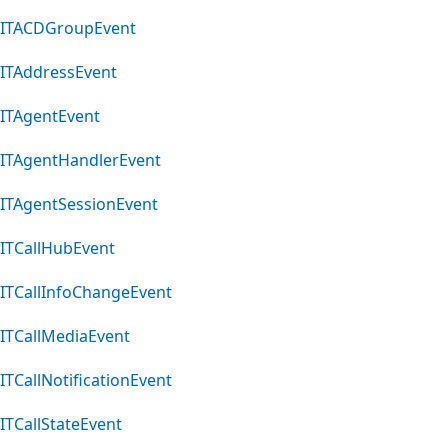
ITACDGroupEvent
ITAddressEvent
ITAgentEvent
ITAgentHandlerEvent
ITAgentSessionEvent
ITCallHubEvent
ITCallInfoChangeEvent
ITCallMediaEvent
ITCallNotificationEvent
ITCallStateEvent