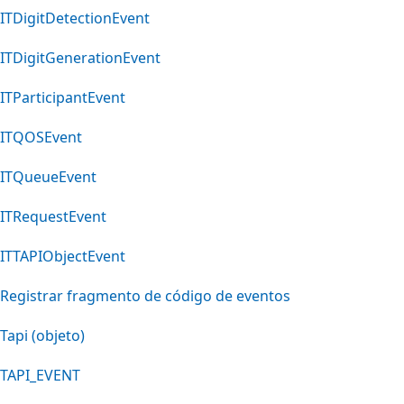
ITDigitDetectionEvent
ITDigitGenerationEvent
ITParticipantEvent
ITQOSEvent
ITQueueEvent
ITRequestEvent
ITTAPIObjectEvent
Registrar fragmento de código de eventos
Tapi (objeto)
TAPI_EVENT
Modo