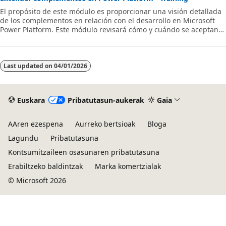
El propósito de este módulo es proporcionar una visión detallada
de los complementos en relación con el desarrollo en Microsoft
Power Platform. Este módulo revisará cómo y cuándo se aceptan
los complementos, cómo se registran y se implementan, y las
diversas opciones de configuración que están disponibles durante
su registro.
Last updated on
04/01/2026
Euskara
Pribatutasun-aukerak
Gaia
AAren ezespena
Aurreko bertsioak
Bloga
Lagundu
Pribatutasuna
Kontsumitzaileen osasunaren pribatutasuna
Erabiltzeko baldintzak
Marka komertzialak
© Microsoft 2026