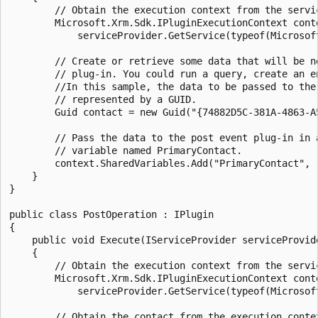
        // Obtain the execution context from the servic
        Microsoft.Xrm.Sdk.IPluginExecutionContext cont
            serviceProvider.GetService(typeof(Microsof
        // Create or retrieve some data that will be ne
        // plug-in. You could run a query, create an en
        //In this sample, the data to be passed to the 
        // represented by a GUID.

        Guid contact = new Guid("{74882D5C-381A-4863-A5
        // Pass the data to the post event plug-in in a
        // variable named PrimaryContact.

        context.SharedVariables.Add("PrimaryContact", (
    }

}

public class PostOperation : IPlugin

{

    public void Execute(IServiceProvider serviceProvide
    {

        // Obtain the execution context from the servic
        Microsoft.Xrm.Sdk.IPluginExecutionContext cont
            serviceProvider.GetService(typeof(Microsof
        // Obtain the contact from the execution contex