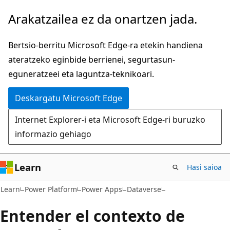
Joan
Arakatzailea ez da onartzen jada.
eduki
nagusira
Bertsio-berritu Microsoft Edge-ra etekin handiena
ateratzeko eginbide berrienei, segurtasun-
eguneratzeei eta laguntza-teknikoari.
Deskargatu Microsoft Edge
Internet Explorer-i eta Microsoft Edge-ri buruzko
informazio gehiago
Learn
Hasi saioa
Learn
Power Platform
Power Apps
Dataverse
Entender el contexto de