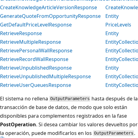
CreateKnowledgeArticleVersionResponse
CreateKnowle
GenerateQuoteFromOpportunityResponse
Entity
GetDefaultPriceLevelResponse
PriceLevels
RetrieveResponse
Entity
RetrieveMultipleResponse
EntityCollecti
RetrievePersonalWallResponse
EntityCollecti
RetrieveRecordWallResponse
EntityCollecti
RetrieveUnpublishedResponse
Entity
RetrieveUnpublishedMultipleResponse
EntityCollecti
RetrieveUserQueuesResponse
EntityCollecti
El sistema no rellena
hasta después de la
OutputParameters
transacción de base de datos, de modo que solo están
disponibles para complementos registrados en la fase
PostOperation
. Si desea cambiar los valores devueltos por
la operación, puede modificarlos en los
.
OutputParameters