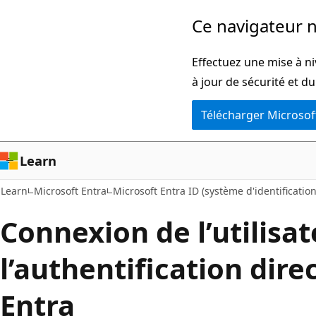
Passer
Ce navigateur n
au
contenu
Effectuez une mise à n
principal
à jour de sécurité et d
Télécharger Microsof
Learn
Learn
Microsoft Entra
Microsoft Entra ID (système d'identificatio
Connexion de l’utilisa
l’authentification dire
Entra