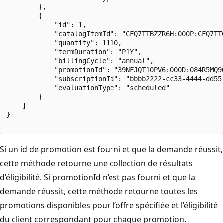
        },

        {

            "id": 1,

            "catalogItemId": "CFQ7TTBZZR6H:000P:CFQ7TTC
            "quantity": 1110,

            "termDuration": "P1Y",

            "billingCycle": "annual",

            "promotionId": "39NFJQT10PV6:000D:084R5MQ9Q
            "subscriptionId": "bbbb2222-cc33-4444-dd55-
            "evaluationType": "scheduled"

        }

    ]

}

Si un id de promotion est fourni et que la demande réussit,
cette méthode retourne une collection de résultats
d’éligibilité. Si promotionId n’est pas fourni et que la
demande réussit, cette méthode retourne toutes les
promotions disponibles pour l’offre spécifiée et l’éligibilité
du client correspondant pour chaque promotion.