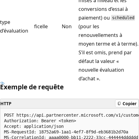
mises à niveau et les
conversions d’essai à
paiement) ou
scheduled
type
ficelle
Non
(pour les
d’évaluation
renouvellements à
moyen terme et à terme).
S’il est omis, prend par
défaut la valeur «
nouvelle évaluation
d’achat ».
Exemple de requête
HTTP
Copier
POST https://api.partnercenter.microsoft.com/v1/custom
Authorization: Bearer <token>

Accept: application/json

MS-RequestId: 18752a69-1aa1-4ef7-8f9d-eb3681b2d70a

MS-CorrelationId: aaaa0000-bb11-2222-33cc-444444dddddd
