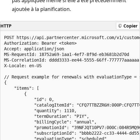
pas appliquée même si elle a été précédemment
ajoutée à la planification.
HTTP
Copier
POST https://api.partnercenter.microsoft.com/v1/custom
Authorization: Bearer <token>

Accept: application/json

MS-RequestId: 18752a69-1aa1-4ef7-8f9d-eb3681b2d70d

MS-CorrelationId: dddd3333-ee44-5555-66ff-777777aaaaaa

X-Locale: en-US

// Request example for renewals with evaluationType = s
{

    "items": [

        {

            "id": 0,

            "catalogItemId": "CFQ7TTBZZR6H:000P:CFQ7TTC
            "quantity": 1110,

            "termDuration": "P1Y",

            "billingCycle": "annual",

            "promotionId": "39NFJQT10PV7:000C:084R5MQ9Q
            "subscriptionId": "bbbb2222-cc33-4444-dd55-
            "evaluationType": "scheduled"
