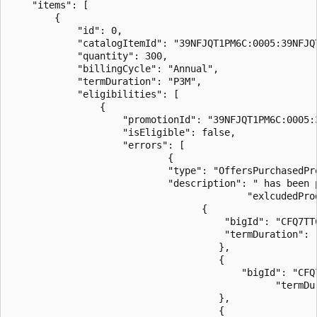
    "items": [

        {

            "id": 0,

            "catalogItemId": "39NFJQT1PM6C:0005:39NFJQT
            "quantity": 300,

            "billingCycle": "Annual",

            "termDuration": "P3M",

            "eligibilities": [

                {

                    "promotionId": "39NFJQT1PM6C:0005:3
                    "isEligible": false,

                    "errors": [

                            {                      

                            "type": "OffersPurchasedPre
                            "description": " has been 
			                              "exlcudedProductsTerms":[

                                  {

                                      "bigId": "CFQ7TTC
                                      "termDuration": "
                        	         },

                   		             {

                        	             "bigId": "CFQ7TTC0MBMD/0002",

			                                   "termDuration": "P3Y"

                        	         },

                   		             {
