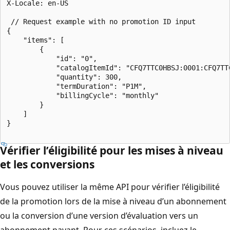
X-Locale: en-US

 // Request example with no promotion ID input

{

    "items": [

        {

            "id": "0",

            "catalogItemId": "CFQ7TTC0HBSJ:0001:CFQ7TTC
            "quantity": 300,

            "termDuration": "P1M",

            "billingCycle": "monthly"

        }

    ]

}

Vérifier l’éligibilité pour les mises à niveau
et les conversions
Vous pouvez utiliser la même API pour vérifier l’éligibilité
de la promotion lors de la mise à niveau d’un abonnement
ou la conversion d’une version d’évaluation vers un
abonnement payant. Pour ces scénarios, incluez le