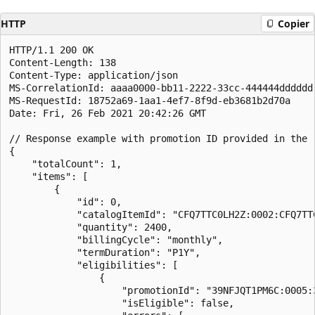
HTTP
Copier
HTTP/1.1 200 OK

Content-Length: 138

Content-Type: application/json

MS-CorrelationId: aaaa0000-bb11-2222-33cc-444444dddddd

MS-RequestId: 18752a69-1aa1-4ef7-8f9d-eb3681b2d70a

Date: Fri, 26 Feb 2021 20:42:26 GMT

// Response example with promotion ID provided in the r
{

    "totalCount": 1,

    "items": [

        {

            "id": 0,

            "catalogItemId": "CFQ7TTC0LH2Z:0002:CFQ7TTC
            "quantity": 2400,

            "billingCycle": "monthly",

            "termDuration": "P1Y",

            "eligibilities": [

                {

                    "promotionId": "39NFJQT1PM6C:0005:3
                    "isEligible": false,
