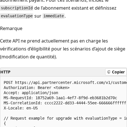
de l’abonnement existant et définissez
subscriptionId
sur
.
evaluationType
immediate
Remarque
Cette API ne prend actuellement pas en charge les
vérifications d’éligibilité pour les scénarios d’ajout de siège
(modification de quantité).
HTTP
Copier
POST https://api.partnercenter.microsoft.com/v1/custom
Authorization: Bearer <token>

Accept: application/json

MS-RequestId: 18752a69-1aa1-4ef7-8f9d-eb3681b2d70c

MS-CorrelationId: cccc2222-dd33-4444-55ee-666666ffffff

X-Locale: en-US

// Request example for upgrade with evaluationType = im
{
