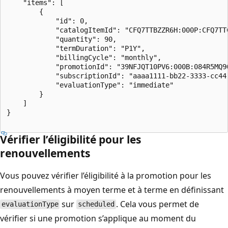
    "items": [

        {

            "id": 0,

            "catalogItemId": "CFQ7TTBZZR6H:000P:CFQ7TTC
            "quantity": 90,

            "termDuration": "P1Y",

            "billingCycle": "monthly",

            "promotionId": "39NFJQT10PV6:000B:084R5MQ9Q
            "subscriptionId": "aaaa1111-bb22-3333-cc44-
            "evaluationType": "immediate"

        }

    ]

}

Vérifier l’éligibilité pour les
renouvellements
Vous pouvez vérifier l’éligibilité à la promotion pour les
renouvellements à moyen terme et à terme en définissant
sur
. Cela vous permet de
evaluationType
scheduled
vérifier si une promotion s’applique au moment du