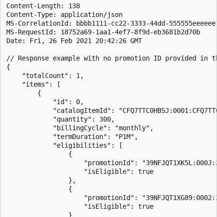
Content-Length: 138

Content-Type: application/json

MS-CorrelationId: bbbb1111-cc22-3333-44dd-555555eeeeee

MS-RequestId: 18752a69-1aa1-4ef7-8f9d-eb3681b2d70b

Date: Fri, 26 Feb 2021 20:42:26 GMT

// Response example with no promotion ID provided in th
{

    "totalCount": 1,

    "items": [

        {

            "id": 0,

            "catalogItemId": "CFQ7TTC0HBSJ:0001:CFQ7TTC
            "quantity": 300,

            "billingCycle": "monthly",

            "termDuration": "P1M",

            "eligibilities": [

                {

                    "promotionId": "39NFJQT1XK5L:000J:3
                    "isEligible": true

                },

                {

                    "promotionId": "39NFJQT1XG89:0002:3
                    "isEligible": true

                }
