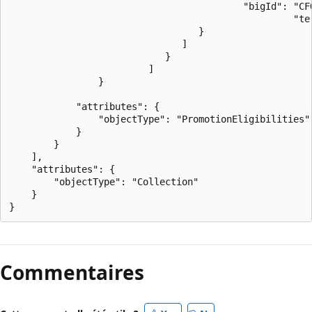
                        	              "bigId": "CFQ7TTC0MBMD/0004",

				                                   "termDuration": "P1Y"

                                  }

                               ]

                            }

 		                 ]

                }

            "attributes": {

                "objectType": "PromotionEligibilities"

            }

        }

    ],

    "attributes": {

        "objectType": "Collection"

    }

Commentaires