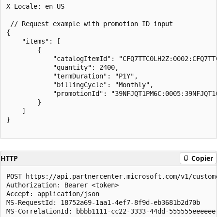
X-Locale: en-US

 // Request example with promotion ID input

{

    "items": [

        {

            "catalogItemId": "CFQ7TTC0LH2Z:0002:CFQ7TTC
            "quantity": 2400,

            "termDuration": "P1Y",

            "billingCycle": "Monthly",

            "promotionId": "39NFJQT1PM6C:0005:39NFJQT1Q
        }

    ]

}

HTTP
Copier
POST https://api.partnercenter.microsoft.com/v1/custom
Authorization: Bearer <token>

Accept: application/json

MS-RequestId: 18752a69-1aa1-4ef7-8f9d-eb3681b2d70b

MS-CorrelationId: bbbb1111-cc22-3333-44dd-555555eeeeee
