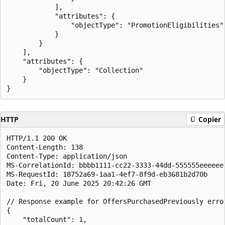
            ],

            "attributes": {

                "objectType": "PromotionEligibilities"

            }

        }

    ],

    "attributes": {

        "objectType": "Collection"

    }

HTTP
Copier
HTTP/1.1 200 OK

Content-Length: 138

Content-Type: application/json

MS-CorrelationId: bbbb1111-cc22-3333-44dd-555555eeeeee

MS-RequestId: 18752a69-1aa1-4ef7-8f9d-eb3681b2d70b

Date: Fri, 20 June 2025 20:42:26 GMT

// Response example for OffersPurchasedPreviously erro
{

    "totalCount": 1,
