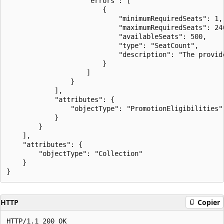
                    "errors": [

                        {

                            "minimumRequiredSeats": 1,

                            "maximumRequiredSeats": 240
                            "availableSeats": 500,

                            "type": "SeatCount",

                            "description": "The provid
                        }

                    ]

                }

            ],

            "attributes": {

                "objectType": "PromotionEligibilities"

            }

        }

    ],

    "attributes": {

        "objectType": "Collection"

    }

HTTP
Copier
HTTP/1.1 200 OK
