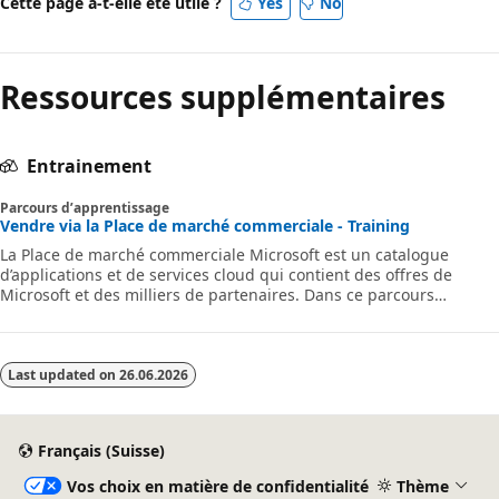
Cette page a-t-elle été utile ?
Yes
No
Ressources supplémentaires
Entrainement
Parcours d’apprentissage
Vendre via la Place de marché commerciale - Training
La Place de marché commerciale Microsoft est un catalogue
d’applications et de services cloud qui contient des offres de
Microsoft et des milliers de partenaires. Dans ce parcours
d’apprentissage, vous allez découvrir des concepts qui aideront
votre organisation à vendre vos produits et services cloud via la
place de marché commerciale.
Last updated on
26.06.2026
Français (Suisse)
Vos choix en matière de confidentialité
Thème