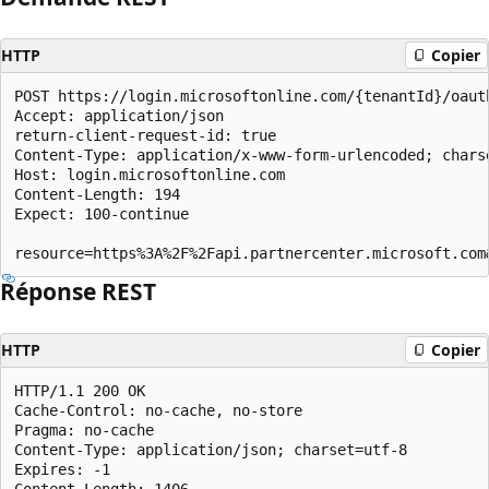
HTTP
Copier
POST https://login.microsoftonline.com/{tenantId}/oauth
Accept: application/json

return-client-request-id: true

Content-Type: application/x-www-form-urlencoded; charse
Host: login.microsoftonline.com

Content-Length: 194

Expect: 100-continue

Réponse REST
HTTP
Copier
HTTP/1.1 200 OK

Cache-Control: no-cache, no-store

Pragma: no-cache

Content-Type: application/json; charset=utf-8

Expires: -1

Content-Length: 1406
