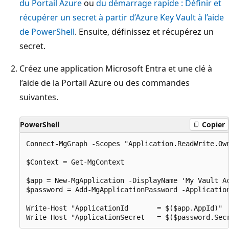
du Portail Azure
ou
du démarrage rapide : Définir et
récupérer un secret à partir d’Azure Key Vault à l’aide
de PowerShell
. Ensuite, définissez et récupérez un
secret.
Créez une application Microsoft Entra et une clé à
l’aide de la Portail Azure ou des commandes
suivantes.
PowerShell
Copier
Connect-MgGraph -Scopes "Application.ReadWrite.Own
$Context = Get-MgContext

$app = New-MgApplication -DisplayName 'My Vault A
$password = Add-MgApplicationPassword -Application
Write-Host "ApplicationId       = $($app.AppId)"
