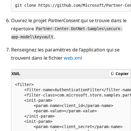
Ouvrez le projet
PartnerConsent
qui se trouve dans le
répertoire
Partner-Center-DotNet-Samples\secure-
.
app-model\keyvault
Renseignez les paramètres de l’application qui se
trouvent dans le fichier
web.xml
XML
Copier
<filter>

    <filter-name>AuthenticationFilter</filter-name
    <filter-class>com.microsoft.store.samples.part
    <init-param>

        <param-name>client_id</param-name>

        <param-value></param-value>

    </init-param>

    <init-param>

        <param-name>client_secret</param-name>
