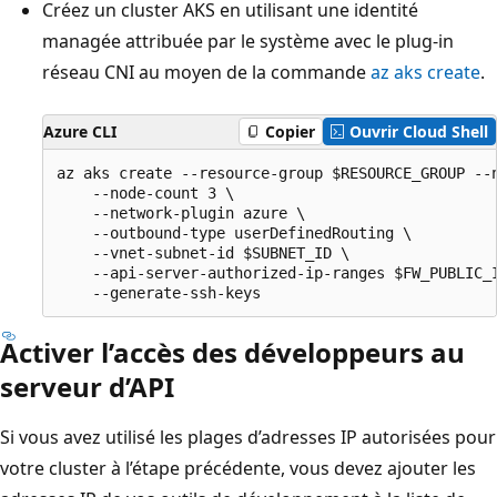
Créez un cluster AKS en utilisant une identité
managée attribuée par le système avec le plug-in
réseau CNI au moyen de la commande
az aks create
.
Azure CLI
Copier
Ouvrir Cloud Shell
az aks create --resource-group $RESOURCE_GROUP --n
    --node-count 3 \

    --network-plugin azure \

    --outbound-type userDefinedRouting \

    --vnet-subnet-id $SUBNET_ID \

    --api-server-authorized-ip-ranges $FW_PUBLIC_I
Activer l’accès des développeurs au
serveur d’API
Si vous avez utilisé les plages d’adresses IP autorisées pour
votre cluster à l’étape précédente, vous devez ajouter les