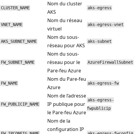
Nom du cluster
CLUSTER_NAME
aks-egress
AKS
Nom du réseau
VNET_NAME
aks-egress-vnet
virtuel
Nom du sous-
AKS_SUBNET_NAME
aks-subnet
réseau pour AKS
Nom du sous-
réseau pour le
FW_SUBNET_NAME
AzureFirewallSubnet
Pare-feu Azure
Nom du Pare-feu
FW_NAME
aks-egress-fw
Azure
Nom de l’adresse
aks-egress-
IP publique pour
FW_PUBLICIP_NAME
fwpublicip
le Pare-feu Azure
Nom de la
configuration IP
FW_IPCONFIG_NAME
aks-egress-fwconfig