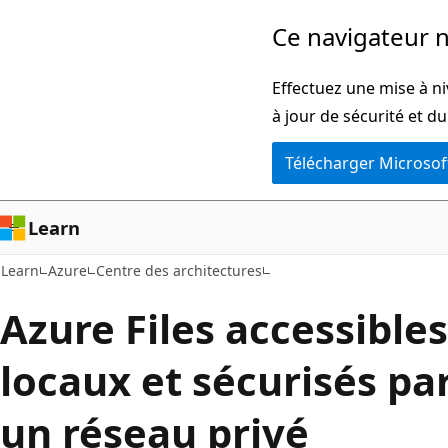
Passer
Ce navigateur n
directement
au
Effectuez une mise à ni
contenu
à jour de sécurité et d
principal
Télécharger Microsof
Learn
Learn
Azure
Centre des architectures
Azure Files accessible
locaux et sécurisés pa
un réseau privé