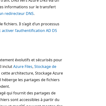
 trafic DNS vers Azure DNS via un
s informations sur le transfert
d’un redirecteur DNS
.
 fichiers. Il s’agit d’un processus
: activer l’authentification AD DS
tement évolutifs et sécurisés pour
l inclut
Azure Files
,
Stockage de
 cette architecture, Stockage Azure
Il héberge les partages de fichiers
èdent.
agé qui fournit des partages de
hiers sont accessibles à partir du