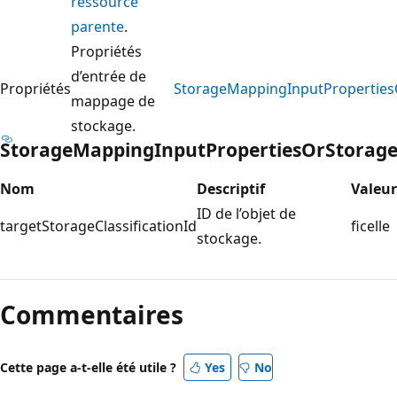
ressource
parente
.
Propriétés
d’entrée de
Propriétés
StorageMappingInputPropertiesO
mappage de
stockage.
StorageMappingInputPropertiesOrStorageC
Nom
Descriptif
Valeur
ID de l’objet de
targetStorageClassificationId
ficelle
stockage.
Commentaires
Cette page a-t-elle été utile ?
Yes
No