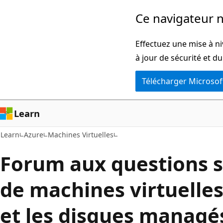
Passer
Ce navigateur n
directement
au
Effectuez une mise à ni
contenu
à jour de sécurité et d
principal
Télécharger Microsof
Learn
Learn
Azure
Machines Virtuelles
Forum aux questions s
de machines virtuelles
et les disques managé