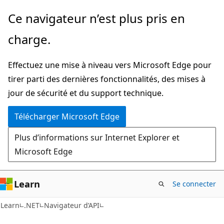
Passer
Passer
Ce navigateur n’est plus pris en
directement
à
charge.
au
la
contenu
navigation
Effectuez une mise à niveau vers Microsoft Edge pour
principal
dans
tirer parti des dernières fonctionnalités, des mises à
la
jour de sécurité et du support technique.
page
Télécharger Microsoft Edge
Plus d’informations sur Internet Explorer et
Microsoft Edge
Learn
Se connecter
C#
Learn
.NET
Navigateur d’API