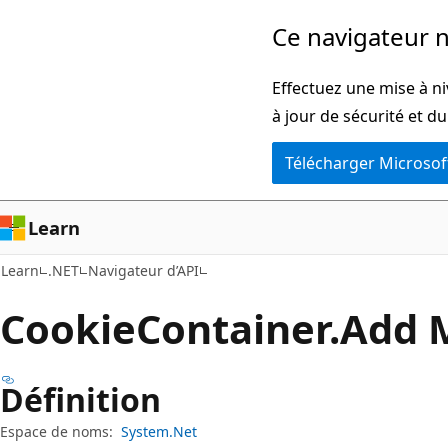
Passer
Passer
Ce navigateur n
directement
à
au
la
Effectuez une mise à ni
contenu
navigation
à jour de sécurité et d
principal
dans
Télécharger Microsof
la
page
Learn
Learn
.NET
Navigateur d’API
Cookie
Container.
Add 
Définition
Espace de noms:
System.Net