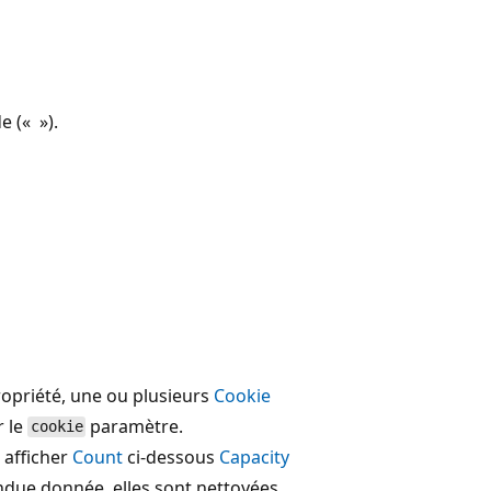
e (« »).
opriété, une ou plusieurs
Cookie
r le
paramètre.
cookie
 afficher
Count
ci-dessous
Capacity
endue donnée, elles sont nettoyées.