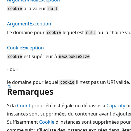
a la valeur
.
cookie
null
ArgumentException
Le domaine pour
lequel est
ou la chaîne vid
cookie
null
CookieException
est supérieur à
.
cookie
maxCookieSize
- ou -
le domaine pour lequel
il n’est pas un URI valide.
cookie
Remarques
Si la
Count
propriété est égale ou dépasse la
Capacity
pr
instances sont supprimées du conteneur avant d’ajoute
Suffisamment
Cookie
d’instances sont supprimées pour
comme suit : s’il existe des instances expirées dans l’ét