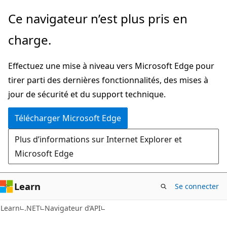
Passer
Passer
Ce navigateur n’est plus pris en
directement
à
charge.
au
la
contenu
navigation
Effectuez une mise à niveau vers Microsoft Edge pour
principal
dans
tirer parti des dernières fonctionnalités, des mises à
la
jour de sécurité et du support technique.
page
Télécharger Microsoft Edge
Plus d’informations sur Internet Explorer et
Microsoft Edge
Learn
Se connecter
C#
Learn
.NET
Navigateur d’API