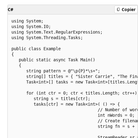
C#
Copier
using System;

using System.IO;

using System.Text.RegularExpressions;

using System.Threading.Tasks;

public class Example

{

   public static async Task Main()

   {

      string pattern = @"\p{P}*\s+";

      string[] titles = { "Sister Carrie", "The Fina
      Task<int>[] tasks = new Task<int>[titles.Lengt
      for (int ctr = 0; ctr < titles.Length; ctr++) 
         string s = titles[ctr];

         tasks[ctr] = new Task<int>( () => {

                                   // Number of word
                                   int nWords = 0;

                                   // Create filenam
                                   string fn = s + "
                                   StreamReader sr =