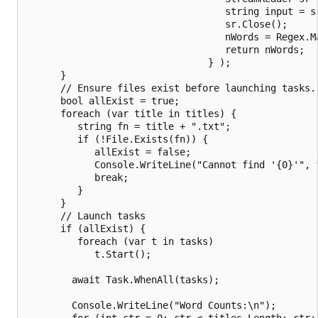
                                   string input = sr
                                   sr.Close();

                                   nWords = Regex.Ma
                                   return nWords;

                                } );

      }

      // Ensure files exist before launching tasks.

      bool allExist = true;

      foreach (var title in titles) {

         string fn = title + ".txt";

         if (!File.Exists(fn)) {

            allExist = false;

            Console.WriteLine("Cannot find '{0}'", f
            break;

         }   

      }

      // Launch tasks 

      if (allExist) {

         foreach (var t in tasks)

            t.Start();

        await Task.WhenAll(tasks);

        Console.WriteLine("Word Counts:\n");

        for (int ctr = 0; ctr < titles.Length; ctr++