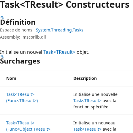
Task<TResult> Constructeurs
Définition
Espace de noms:
System.Threading.Tasks
Assembly:
mscorlib.dll
Initialise un nouvel
Task<TResult>
objet.
Surcharges
Nom
Description
Task<TResult>
Initialise une nouvelle
(Func<TResult>)
Task<TResult>
avec la
fonction spécifiée.
Task<TResult>
Initialise un nouveau
(Func<Object,TResult>,
Task<TResult>
avec la