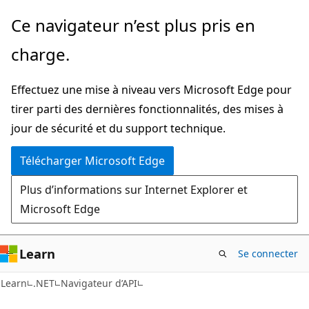
Passer
Passer
Ce navigateur n’est plus pris en
directement
à
charge.
au
la
contenu
navigation
Effectuez une mise à niveau vers Microsoft Edge pour
principal
dans
tirer parti des dernières fonctionnalités, des mises à
la
jour de sécurité et du support technique.
page
Télécharger Microsoft Edge
Plus d’informations sur Internet Explorer et
Microsoft Edge
Learn
Se connecter
C#
Learn
.NET
Navigateur d’API