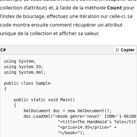
collection d’attributs et, à l’aide de la méthode
Count
pour
l’index de bouclage, effectuez une itération sur celle-ci. Le
code montre ensuite comment récupérer un attribut
unique de la collection et afficher sa valeur.
C#
Copier
using System;

using System.IO;

using System.Xml;

public class Sample

{

    public static void Main()

    {

        XmlDocument doc = new XmlDocument();

        doc.LoadXml("<book genre='novel' ISBN='1-861001
                      "<title>The Handmaid's Tale</titl
                      "<price>14.95</price>" +

                      "</book>");
