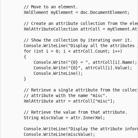
        // Move to an element.

        XmlElement myElement = doc.DocumentElement;

        // Create an attribute collection from the elem
        XmlAttributeCollection attrColl = myElement.Att
        // Show the collection by iterating over it.

        Console.WriteLine("Display all the attributes i
        for (int i = 0; i < attrColl.Count; i++)

        {

            Console.Write("{0} = ", attrColl[i].Name);

            Console.Write("{0}", attrColl[i].Value);

            Console.WriteLine();

        }

        // Retrieve a single attribute from the collect
        // attribute with the name "misc".

        XmlAttribute attr = attrColl["misc"];

        // Retrieve the value from that attribute.

        String miscValue = attr.InnerXml;

        Console.WriteLine("Display the attribute inform
        Console.WriteLine(miscValue);
