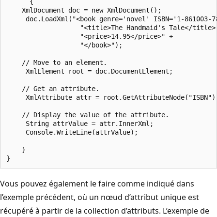
      {

    XmlDocument doc = new XmlDocument();

     doc.LoadXml("<book genre='novel' ISBN='1-861003-78
                   "<title>The Handmaid's Tale</title>"
                   "<price>14.95</price>" +

                   "</book>");

    // Move to an element.

     XmlElement root = doc.DocumentElement;

    // Get an attribute.

     XmlAttribute attr = root.GetAttributeNode("ISBN");
    // Display the value of the attribute.

     String attrValue = attr.InnerXml;

     Console.WriteLine(attrValue);

    }

Vous pouvez également le faire comme indiqué dans
l’exemple précédent, où un nœud d’attribut unique est
récupéré à partir de la collection d’attributs. L’exemple de