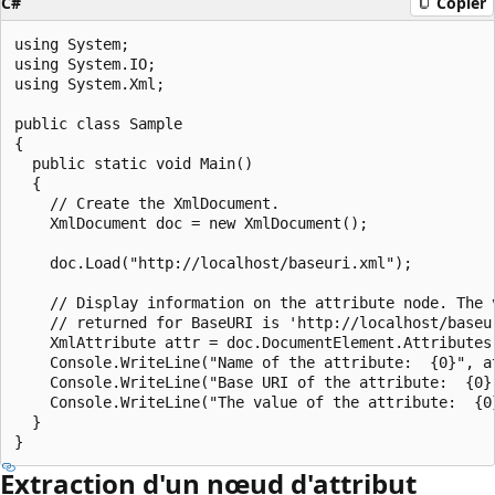
C#
Copier
using System;

using System.IO;

using System.Xml;

public class Sample

{

  public static void Main()

  {

    // Create the XmlDocument.

    XmlDocument doc = new XmlDocument();

    doc.Load("http://localhost/baseuri.xml");

    // Display information on the attribute node. The v
    // returned for BaseURI is 'http://localhost/baseur
    XmlAttribute attr = doc.DocumentElement.Attributes[
    Console.WriteLine("Name of the attribute:  {0}", at
    Console.WriteLine("Base URI of the attribute:  {0}"
    Console.WriteLine("The value of the attribute:  {0}
  }

Extraction d'un nœud d'attribut