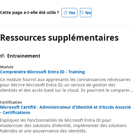
Cette page a-t-elle été utile ?
Yes
No
Ressources supplémentaires
Entrainement
Module
Comprendre Microsoft Entra ID - Training
Ce module fournit aux apprenants les connaissances nécessaires
pour décrire Microsoft Entra ID, un service de gestion des
identités et des accès basé sur le cloud. Ils pourront le comparer
à AD DS, comprendre son rôle en tant qu’annuaire pour les
services cloud et découvrir ses fonctionnalités de sécurité. Ils
Certification
découvriront également Microsoft Entra Domain Services.
Microsoft Certifié : Administrateur d'Identité et d'Accès Associé
- Certifications
Expliquez les fonctionnalités de Microsoft Entra ID pour
moderniser des solutions d’identité, implémenter des solutions
hybrides et une gouvernance des identités.