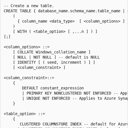
-- Create a new table.

CREATE TABLE { database_name.schema_name.table_name | 
    ( 

      { column_name <data_type>  [ <column_options> ] }
    )  

    [ WITH ( <table_option> [ ,...n ] ) ]  

[;]  

<column_options> ::=

    [ COLLATE Windows_collation_name ]

    [ NULL | NOT NULL ] -- default is NULL

    [ IDENTITY [ ( seed, increment ) ] ]

    [ <column_constraint> ]

<column_constraint>::=

    {

        DEFAULT constant_expression

        | PRIMARY KEY NONCLUSTERED NOT ENFORCED -- App
        | UNIQUE NOT ENFORCED -- Applies to Azure Synap
    }

<table_option> ::=

    {

       CLUSTERED COLUMNSTORE INDEX -- default for Azure