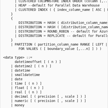
      | CLUSTERED COLUMNSTORE INDEX ORDER (column [,...
      | HEAP --default for Parallel Data Warehouse

      | CLUSTERED INDEX ( { index_column_name [ ASC | 
    }  

    {

        DISTRIBUTION = HASH ( distribution_column_name 
      | DISTRIBUTION = HASH ( [distribution_column_name
      | DISTRIBUTION = ROUND_ROBIN -- default for Azure
      | DISTRIBUTION = REPLICATE -- default for Paralle
    }

    | PARTITION ( partition_column_name RANGE [ LEFT | 
        FOR VALUES ( [ boundary_value [,...n] ] ) )

<data type> ::=

      datetimeoffset [ ( n ) ]  

    | datetime2 [ ( n ) ]  

    | datetime  

    | smalldatetime  

    | date  

    | time [ ( n ) ]  

    | float [ ( n ) ]  

    | real [ ( n ) ]  

    | decimal [ ( precision [ , scale ] ) ]   

    | numeric [ ( precision [ , scale ] ) ]   

    | money  
