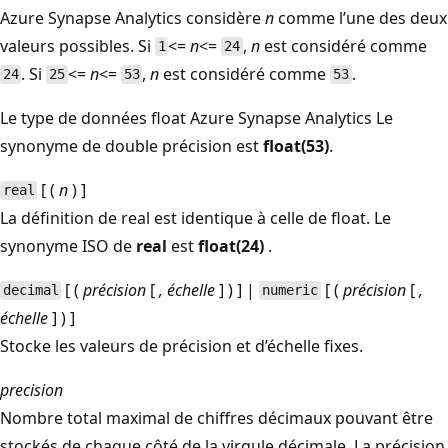
Azure Synapse Analytics considère
n
comme l’une des deux
valeurs possibles. Si
<=
n
<=
,
n
est considéré comme
1
24
. Si
<=
n
<=
,
n
est considéré comme
.
24
25
53
53
Le type de données float Azure Synapse Analytics
Le
synonyme de double précision est
float(53)
.
[ (
n
) ]
real
La définition de real est identique à celle de float. Le
synonyme ISO de
real
est
float(24)
.
[ (
précision
[
, échelle
] ) ] |
[ (
précision
[
,
decimal
numeric
échelle
] ) ]
Stocke les valeurs de précision et d’échelle fixes.
precision
Nombre total maximal de chiffres décimaux pouvant être
stockés de chaque côté de la virgule décimale. La précision