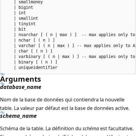
    | smallmoney  

    | bigint  

    | int   

    | smallint  

    | tinyint  

    | bit  

    | nvarchar [ ( n | max ) ]  -- max applies only to 
    | nchar [ ( n ) ]  

    | varchar [ ( n | max ) ] -- max applies only to Az
    | char [ ( n ) ]  

    | varbinary [ ( n | max ) ] -- max applies only to 
    | binary [ ( n ) ]  

Arguments
database_name
Nom de la base de données qui contiendra la nouvelle
table. La valeur par défaut est la base de données active.
schema_name
Schéma de la table. La définition du
schéma
est facultative.