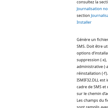
consultez la sect
Journalisation n
section
Journali
Installer
Génère un fichier
SMS. Doit être uti
options d’installat
suppression (-x), 
administrative (-
réinstallation (-f)
ISMIF32.DLL est i
cadre de SMS et 
sur le chemin d’a
Les champs du fic
sont remplis avec