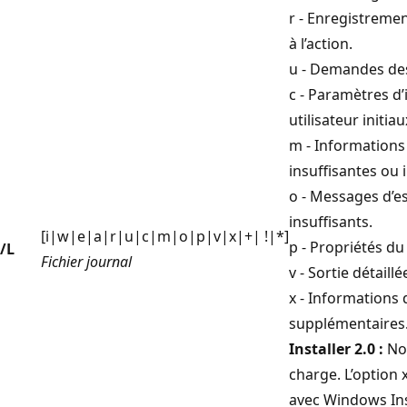
r - Enregistremen
à l’action.
u - Demandes des 
c - Paramètres d’
utilisateur initiau
m - Informations
insuffisantes ou 
o - Messages d’e
insuffisants.
[i|w|e|a|r|u|c|m|o|p|v|x|+| !|*]
p - Propriétés du
/L
Fichier journal
v - Sortie détaillé
x - Informations
supplémentaires
Installer 2.0 :
Non
charge. L’option 
avec Windows Ins