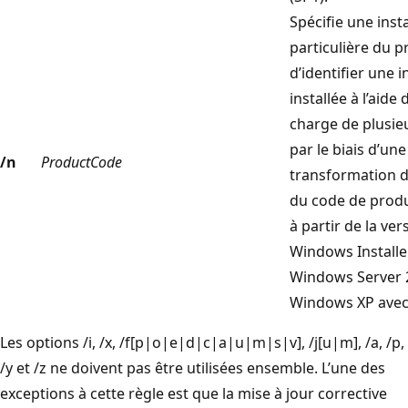
Spécifie une inst
particulière du p
d’identifier une 
installée à l’aide 
charge de plusie
par le biais d’une
/n
ProductCode
transformation d
du code de produ
à partir de la ver
Windows Installe
Windows Server 
Windows XP avec
Les options /i, /x, /f[p|o|e|d|c|a|u|m|s|v], /j[u|m], /a, /p,
/y et /z ne doivent pas être utilisées ensemble. L’une des
exceptions à cette règle est que la mise à jour corrective