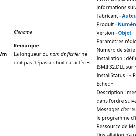
informations suiv
Fabricant -
Aute
Produit -
Numéro
filename
Version -
Objet
Paramètres régi
Remarque
:
Numéro de série 
/m
La longueur du
nom de fichier
ne
Installation : déf
doit pas dépasser huit caractères.
ISMIF32.DLL sur 
InstallStatus - « 
Échec »
Description : me
dans l’ordre suiva
Messages d’erre
le programme d’in
Ressource de Msi.
l’installation n’a 