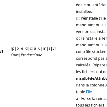
égale ou antérie
installée.
d : réinstalle si le
manquant ou si 
version est instal
c : réinstalle si le
manquant ou si 
[p|o|e|d|c|a|u|m|s|v]
/f
contrôle stockée
Colis
|
ProductCode
correspond pas à
calculée. Répar
les fichiers qui o
msidbFileAttri
dans la colonne A
table
File
.
a - Force la réins
tous les fichiers.