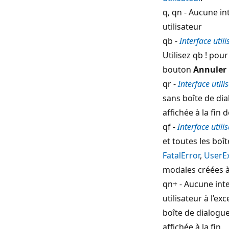
q, qn - Aucune in
utilisateur
qb -
Interface util
Utilisez qb ! pou
bouton
Annuler
qr -
Interface utili
sans boîte de di
affichée à la fin d
qf -
Interface util
et toutes les boî
FatalError
,
UserEx
modales créées à 
qn+ - Aucune int
utilisateur à l’ex
boîte de dialogu
affichée à la fin.