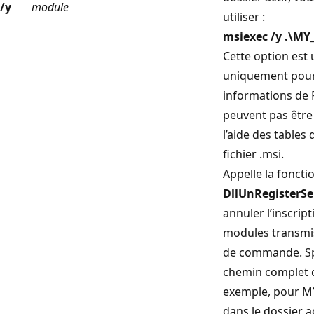
/y
module
utiliser :
msiexec /y .\MY
Cette option est u
uniquement pour
informations de 
peuvent pas être
l’aide des tables
fichier .msi.
Appelle la fonct
DllUnRegisterSe
annuler l’inscrip
modules transmis
de commande. Spé
chemin complet d
exemple, pour M
dans le dossier ac