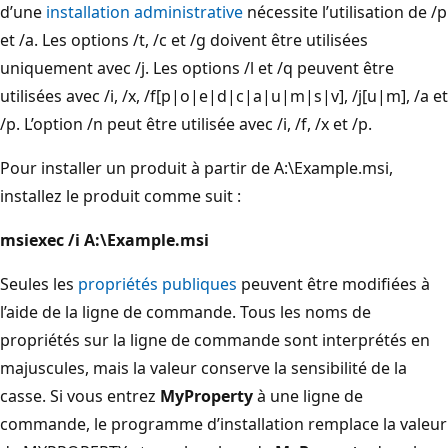
d’une
installation administrative
nécessite l’utilisation de /p
et /a. Les options /t, /c et /g doivent être utilisées
uniquement avec /j. Les options /l et /q peuvent être
utilisées avec /i, /x, /f[p|o|e|d|c|a|u|m|s|v], /j[u|m], /a et
/p. L’option /n peut être utilisée avec /i, /f, /x et /p.
Pour installer un produit à partir de A:\Example.msi,
installez le produit comme suit :
msiexec /i A:\Example.msi
Seules les
propriétés publiques
peuvent être modifiées à
l’aide de la ligne de commande. Tous les noms de
propriétés sur la ligne de commande sont interprétés en
majuscules, mais la valeur conserve la sensibilité de la
casse. Si vous entrez
MyProperty
à une ligne de
commande, le programme d’installation remplace la valeur