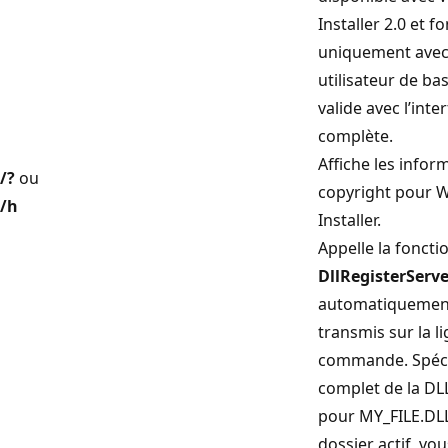
Installer 2.0 et f
uniquement avec 
utilisateur de bas
valide avec l’inte
complète.
Affiche les infor
/?
ou
copyright pour 
/h
Installer.
Appelle la fonct
DllRegisterServe
automatiquement
transmis sur la l
commande. Spéci
complet de la DL
pour MY_FILE.DLL
dossier actif, vo