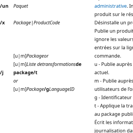
/un
Paquet
administrative
. I
produit sur le ré
/x
Package|ProductCode
Désinstalle un pr
Publie un produit
ignore les valeur
entrées sur la li
[u|m]
Packageor
commande.
[u|m]
Liste de
transformations
de
u - Publie auprès 
/j
package/t
actuel.
or
m - Publie auprès
[u|m]
Package
/g
LanguageID
utilisateurs de l’
g - Identificateur
t - Applique la t
au package publi
Écrit les informa
journalisation da