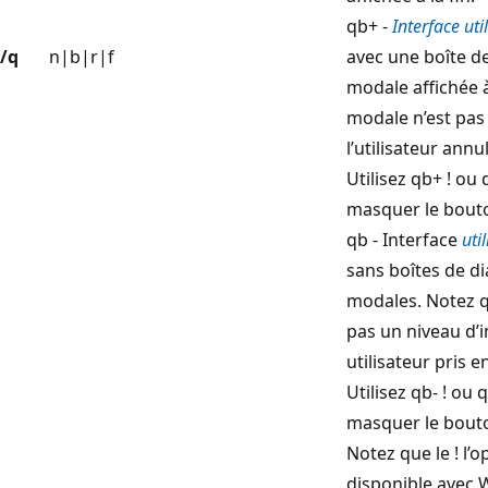
qb+ -
Interface uti
/q
n|b|r|f
avec une boîte d
modale affichée à
modale n’est pas 
l’utilisateur annul
Utilisez qb+ ! ou 
masquer le bou
qb - Interface
uti
sans boîtes de d
modales. Notez q
pas un niveau d’i
utilisateur pris e
Utilisez qb- ! ou 
masquer le bou
Notez que le ! l’o
disponible avec