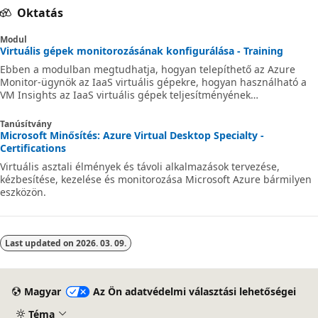
Oktatás
Modul
Virtuális gépek monitorozásának konfigurálása - Training
Ebben a modulban megtudhatja, hogyan telepíthető az Azure
Monitor-ügynök az IaaS virtuális gépekre, hogyan használható a
VM Insights az IaaS virtuális gépek teljesítményének
monitorozására, és hogyan engedélyezheti az adatgyűjtési
szabályokat az operációs rendszer és az alkalmazásnaplók
Tanúsítvány
gyűjtéséhez.
Microsoft Minősítés: Azure Virtual Desktop Specialty -
Certifications
Virtuális asztali élmények és távoli alkalmazások tervezése,
kézbesítése, kezelése és monitorozása Microsoft Azure bármilyen
eszközön.
Last updated on
2026. 03. 09.
Magyar
Az Ön adatvédelmi választási lehetőségei
Téma