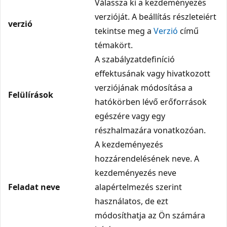
Válassza ki a kezdeményezés
verzióját. A beállítás részleteiért
verzió
tekintse meg a
Verzió
című
témakört.
A szabályzatdefiníció
effektusának vagy hivatkozott
verziójának módosítása a
Felülírások
hatókörben lévő erőforrások
egészére vagy egy
részhalmazára vonatkozóan.
A kezdeményezés
hozzárendelésének neve. A
kezdeményezés neve
Feladat neve
alapértelmezés szerint
használatos, de ezt
módosíthatja az Ön számára