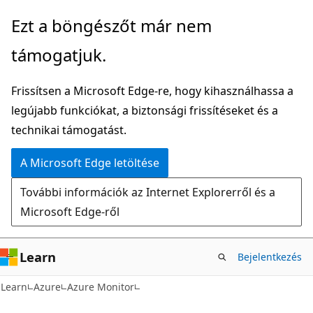
Ugrás
Ezt a böngészőt már nem
a
támogatjuk.
fő
tartalomhoz
Frissítsen a Microsoft Edge-re, hogy kihasználhassa a
legújabb funkciókat, a biztonsági frissítéseket és a
technikai támogatást.
A Microsoft Edge letöltése
További információk az Internet Explorerről és a
Microsoft Edge-ről
Learn
Bejelentkezés
Learn
Azure
Azure Monitor