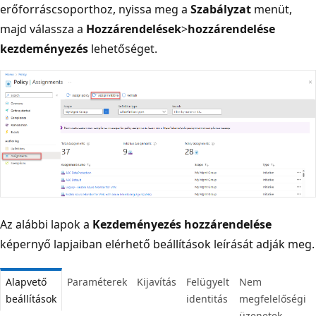
erőforráscsoporthoz, nyissa meg a
Szabályzat
menüt,
majd válassza a
Hozzárendelések
>
hozzárendelése
kezdeményezés
lehetőséget.
Az alábbi lapok a
Kezdeményezés hozzárendelése
képernyő lapjaiban elérhető beállítások leírását adják meg.
Alapvető
Paraméterek
Kijavítás
Felügyelt
Nem
beállítások
identitás
megfelelőségi
üzenetek