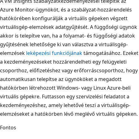
A VM Insights szabályzatkezdeményezései telepítik az
Azure Monitor-ügynököt, és a szabályzat-hozzárendelés
hatókörében konfigurálják a virtuális gépeken végzett
virtuálisgép-elemzések adatgyűjtését. A függőségi ügynök
akkor is telepítve van, ha a folyamat- és függőségi adatok
gyűjtésének lehetősége ki van választva a virtuálisgép-
elemzések
leképezési funkciójának
támogatásához. Ezeket
a kezdeményezéseket hozzárendelheti egy felügyeleti
csoporthoz, előfizetéshez vagy erőforráscsoporthoz, hogy
automatikusan telepítse az ügynököket a megadott
hatókörben létrehozott Windows- vagy Linux Azure-beli
virtuális gépekre. Futtasson egy szervizelési feladatot a
kezdeményezéshez, amely lehetővé teszi a virtuálisgép-
elemzéseket a hatókörben lévő meglévő virtuális gépeken.
Fontos