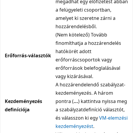
megadhat egy előfizetést abban
a felügyeleti csoportban,
amelyet ki szeretne zárni a
hozzárendelésből.
(Nem kötelező) Tovább
finomíthatja a hozzárendelés
hatókörét adott
Erőforrás-választók
erőforráscsoportok vagy
erőforrások belefoglalásával
vagy kizárásával.
A hozzárendelendő szabályzat-
kezdeményezés. A három
Kezdeményezés
pontra (
...
) kattintva nyissa meg
definíciója
a szabályzatdefiníció választót,
és válasszon ki egy
VM-elemzési
kezdeményezést
.