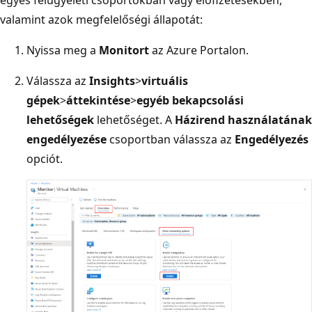
valamint azok megfelelőségi állapotát:
Nyissa meg a
Monitort
az Azure Portalon.
Válassza az
Insights
>
virtuális
gépek
>
áttekintése
>
egyéb bekapcsolási
lehetőségek
lehetőséget. A
Házirend használatának
engedélyezése
csoportban válassza az
Engedélyezés
opciót.