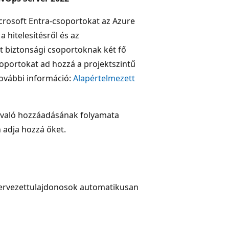
crosoft Entra-csoportokat az Azure
 hitelesítésről és az
tt biztonsági csoportoknak két fő
soportokat ad hozzá a projektszintű
ovábbi információ:
Alapértelmezett
z való hozzáadásának folyamata
 adja hozzá őket.
zervezettulajdonosok automatikusan