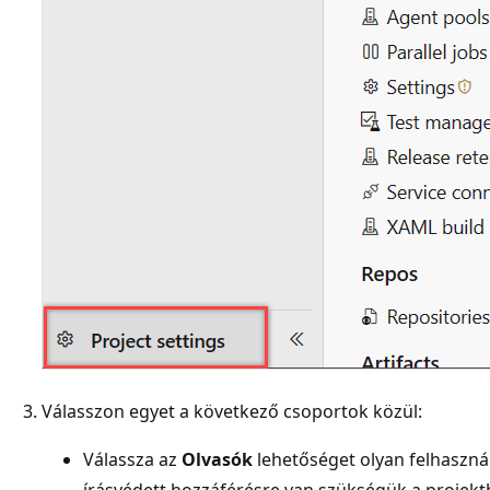
Válasszon egyet a következő csoportok közül:
Válassza az
Olvasók
lehetőséget olyan felhaszn
írásvédett hozzáférésre van szükségük a projekt