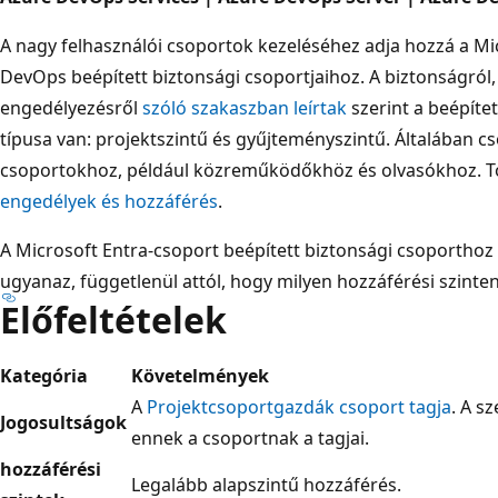
A nagy felhasználói csoportok kezeléséhez adja hozzá a Mi
DevOps beépített biztonsági csoportjaihoz. A biztonságról, a
engedélyezésről
szóló szakaszban leírtak
szerint a beépíte
típusa van: projektszintű és gyűjteményszintű. Általában c
csoportokhoz, például közreműködőkhöz és olvasókhoz. T
engedélyek és hozzáférés
.
A Microsoft Entra-csoport beépített biztonsági csoportho
ugyanaz, függetlenül attól, hogy milyen hozzáférési szinten
Előfeltételek
Kategória
Követelmények
A
Projektcsoportgazdák csoport tagja
. A s
Jogosultságok
ennek a csoportnak a tagjai.
hozzáférési
Legalább alapszintű
hozzáférés.