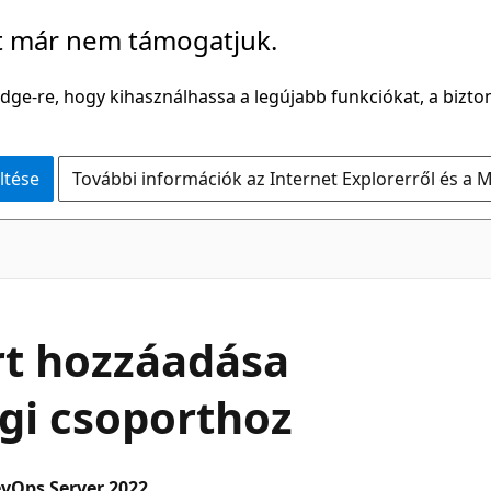
t már nem támogatjuk.
Edge-re, hogy kihasználhassa a legújabb funkciókat, a bizton
ltése
További információk az Internet Explorerről és a M
rt hozzáadása
ági csoporthoz
evOps Server 2022