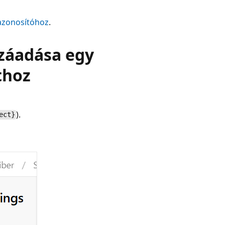
-azonosítóhoz
.
zzáadása egy
thoz
).
ect}