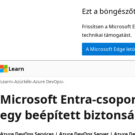
Ugrás
Ezt a böngésző
a
fő
Frissítsen a Microsoft 
tartalomhoz
technikai támogatást.
A Microsoft Edge letö
Learn
Learn
Azúrkék
Azure DevOps
Microsoft Entra-csopo
egy beépített biztons
Azure DevOps Services | Azure DevOps Server | Azure D