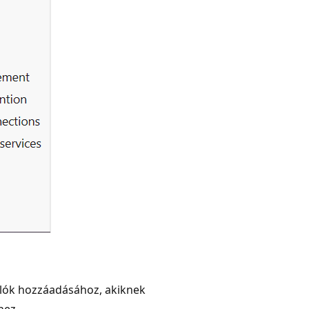
álók hozzáadásához, akiknek
hez.