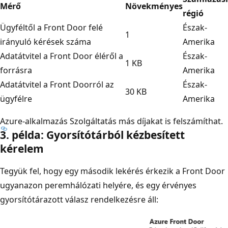
Mérő
Növekményes
régió
Ügyféltől a Front Door felé
Észak-
1
irányuló kérések száma
Amerika
Adatátvitel a Front Door éléről a
Észak-
1 KB
forrásra
Amerika
Adatátvitel a Front Doorról az
Észak-
30 KB
ügyfélre
Amerika
Azure-alkalmazás Szolgáltatás más díjakat is felszámíthat.
3. példa: Gyorsítótárból kézbesített
kérelem
Tegyük fel, hogy egy második lekérés érkezik a Front Door
ugyanazon peremhálózati helyére, és egy érvényes
gyorsítótárazott válasz rendelkezésre áll: