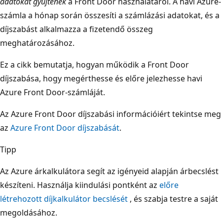
adatokat gyűjtenek
a Front Door használatáról. A havi Azure-
számla a hónap során összesíti a számlázási adatokat, és a
díjszabást alkalmazza a fizetendő összeg
meghatározásához.
Ez a cikk bemutatja, hogyan működik a Front Door
díjszabása, hogy megérthesse és előre jelezhesse havi
Azure Front Door-számláját.
Az Azure Front Door díjszabási információiért tekintse meg
az
Azure Front Door díjszabását
.
Tipp
Az Azure árkalkulátora segít az igényeid alapján árbecslést
készíteni. Használja kiindulási pontként az
előre
létrehozott díjkalkulátor becslését
, és szabja testre a saját
megoldásához.