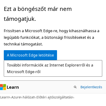
Ugrás
Ezt a böngészőt már nem
a
támogatjuk.
fő
tartalomhoz
Frissítsen a Microsoft Edge-re, hogy kihasználhassa a
legújabb funkciókat, a biztonsági frissítéseket és a
technikai támogatást.
A Microsoft Edge letöltése
További információk az Internet Explorerről és a
Microsoft Edge-ről
Learn
Bejelentkezés
Learn
Azure
hálózat
Előtéri ajtószolgáltatás