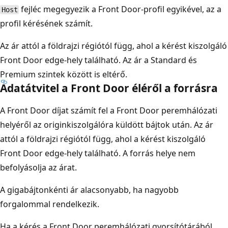
fejléc megegyezik a Front Door-profil egyikével, az a
Host
profil kérésének számít.
Az ár attól a földrajzi régiótól függ, ahol a kérést kiszolgáló
Front Door edge-hely található. Az ár a Standard és
Premium szintek között is eltérő.
Adatátvitel a Front Door éléről a forrásra
A Front Door díjat számít fel a Front Door peremhálózati
helyéről az originkiszolgálóra küldött bájtok után. Az ár
attól a földrajzi régiótól függ, ahol a kérést kiszolgáló
Front Door edge-hely található. A forrás helye nem
befolyásolja az árat.
A gigabájtonkénti ár alacsonyabb, ha nagyobb
forgalommal rendelkezik.
Ha a kérés a Front Door peremhálózati gyorsítótárából