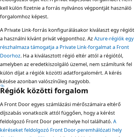
kell külön fizetnie a forrás nyilvános végpontját használó
forgalomhoz képest.
A Private Link-forrás konfigurálásakor kiválaszt egy régiót
a használni kívánt privát végponthoz. Az
Azure-régiók egy
részhalmaza támogatja a Private Link-forgalmat a Front
Doorhoz
. Ha a kiválasztott régió eltér attól a régiótól,
amelyben az eredetkiszolgáló üzemel, nem számítunk fel
külön díjat a régiók közötti adatforgalomért. A kérés
késése azonban valószínűleg nagyobb.
Régiók közötti forgalom
A Front Door egyes számlázási mérőszámaira eltérő
díjszabás vonatkozik attól függően, hogy a kérést
feldolgozó Front Door peremhelye hol található.
A
kéréseket feldolgozó Front Door-peremhálózati hely