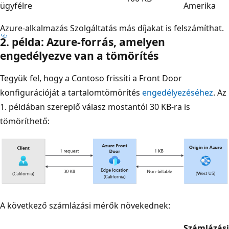
ügyfélre
Amerika
Azure-alkalmazás Szolgáltatás más díjakat is felszámíthat.
2. példa: Azure-forrás, amelyen
engedélyezve van a tömörítés
Tegyük fel, hogy a Contoso frissíti a Front Door
konfigurációját a tartalomtömörítés
engedélyezéséhez
. Az
1. példában szereplő válasz mostantól 30 KB-ra is
tömöríthető:
A következő számlázási mérők növekednek:
Számlázási