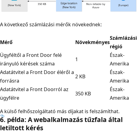
A következő számlázási mérők növekednek:
Számlázási
Mérő
Növekményes
régió
Ügyféltől a Front Door felé
Észak-
1
irányuló kérések száma
Amerika
Adatátvitel a Front Door éléről a
Észak-
2 KB
forrásra
Amerika
Adatátvitel a Front Doorról az
Észak-
350 KB
ügyfélre
Amerika
A külső felhőszolgáltató más díjakat is felszámíthat.
6. példa: A webalkalmazás tűzfala által
letiltott kérés