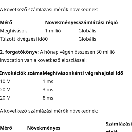
A következő számlázási mérők növekednek:
Mérő
Növekményes
Számlázási régió
Meghívások
1 millió
Globális
Túlzott kivégzési idő
0
Globális
2. forgatókönyv:
A hónap végén összesen 50 millió
invocation van a következő eloszlással:
Invokációk száma
Meghívásonkénti végrehajtási idő
10 M
1 ms
20 M
3 ms
20 M
8 ms
A következő számlázási mérők növekednek:
Számlázási
Mérő
Növekményes
régió