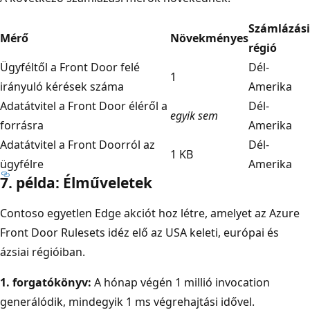
Számlázási
Mérő
Növekményes
régió
Ügyféltől a Front Door felé
Dél-
1
irányuló kérések száma
Amerika
Adatátvitel a Front Door éléről a
Dél-
egyik sem
forrásra
Amerika
Adatátvitel a Front Doorról az
Dél-
1 KB
ügyfélre
Amerika
7. példa: Élműveletek
Contoso egyetlen Edge akciót hoz létre, amelyet az Azure
Front Door Rulesets idéz elő az USA keleti, európai és
ázsiai régióiban.
1. forgatókönyv:
A hónap végén 1 millió invocation
generálódik, mindegyik 1 ms végrehajtási idővel.