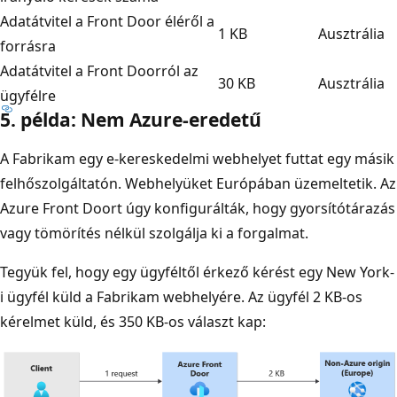
Adatátvitel a Front Door éléről a
1 KB
Ausztrália
forrásra
Adatátvitel a Front Doorról az
30 KB
Ausztrália
ügyfélre
5. példa: Nem Azure-eredetű
A Fabrikam egy e-kereskedelmi webhelyet futtat egy másik
felhőszolgáltatón. Webhelyüket Európában üzemeltetik. Az
Azure Front Doort úgy konfigurálták, hogy gyorsítótárazás
vagy tömörítés nélkül szolgálja ki a forgalmat.
Tegyük fel, hogy egy ügyféltől érkező kérést egy New York-
i ügyfél küld a Fabrikam webhelyére. Az ügyfél 2 KB-os
kérelmet küld, és 350 KB-os választ kap: