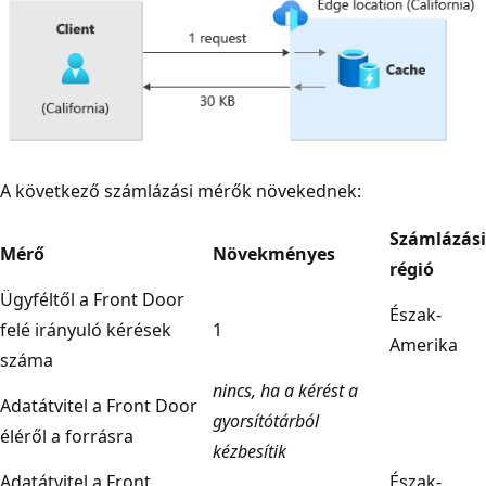
A következő számlázási mérők növekednek:
Számlázási
Mérő
Növekményes
régió
Ügyféltől a Front Door
Észak-
felé irányuló kérések
1
Amerika
száma
nincs, ha a kérést a
Adatátvitel a Front Door
gyorsítótárból
éléről a forrásra
kézbesítik
Adatátvitel a Front
Észak-