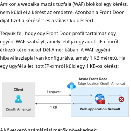
Amikor a webalkalmazás tűzfala (WAF) blokkol egy kérést,
nem küldi el a kérést az eredetre. Azonban a Front Door
díjat fizet a kérésért és a válasz küldéséért.
Tegyük fel, hogy egy Front Door-profil tartalmaz egy
egyéni WAF-szabályt, amely letiltja egy adott IP-címről
érkező kérelmeket Dél-Amerikában. A WAF egyéni
hibaválaszlaplal van konfigurálva, amely 1 KB méretű. Ha
egy ügyfél a letiltott IP-címről küld egy 1 KB-os kérést:
A következő számlázási mérők növekednek: