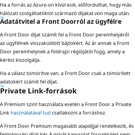
Ha a forrás az Azure-on kívül esik, előfordulhat, hogy más
hálózati szolgáltatóktól származó díjakat von maga után.
Adatátvitel a Front Doorról az ügyfélre
A Front Door díjat számít fel a Front Door peremhelyéről
az ügyfélnek visszaküldött bájtokért. Az ár annak a Front
Door peremhelynek a földrajzi régiójától függ, amely a
kérést kiszolgálja.
Ha a válasz tömörítve van, a Front Door csak a tömörített
adatokért számít fel díjat.
Private Link-források
A Prémium szint használata esetén a Front Door a Private
Link
használatával tud
csatlakozni a forráshoz.
A Front Door Premium magasabb alapdíjjal rendelkezik, és
feldolgozási díjat kér. A privát kapcsolat forgalmáért nem