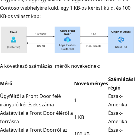
Contoso webhelyére küld, egy 1 KB-os kérést küld, és 100
KB-os választ kap:
A következő számlázási mérők növekednek:
Számlázási
Mérő
Növekményes
régió
Ügyféltől a Front Door felé
Észak-
1
irányuló kérések száma
Amerika
Adatátvitel a Front Door éléről a
Észak-
1 KB
forrásra
Amerika
Adatátvitel a Front Doorról az
Észak-
100 KB