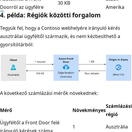
30 KB
Doorról az ügyfélre
Amerika
4. példa: Régiók közötti forgalom
Tegyük fel, hogy a Contoso webhelyére irányuló kérés
ausztráliai ügyféltől származik, és nem kézbesíthető a
gyorsítótárból:
A következő számlázási mérők növekednek:
Számlázási
Mérő
Növekményes
régió
Ügyféltől a Front Door felé
1
Ausztrália
irányuló kérések száma