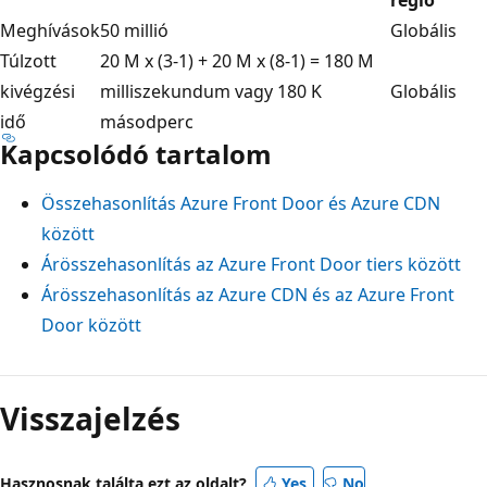
Meghívások
50 millió
Globális
Túlzott
20 M x (3-1) + 20 M x (8-1) = 180 M
kivégzési
milliszekundum vagy 180 K
Globális
idő
másodperc
Kapcsolódó tartalom
Összehasonlítás Azure Front Door és Azure CDN
között
Árösszehasonlítás az Azure Front Door tiers között
Árösszehasonlítás az Azure CDN és az Azure Front
Door között
Visszajelzés
Hasznosnak találta ezt az oldalt?
Yes
No