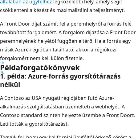
általában az ügyfélhez
legközelebbi hely, amely segít
csökkenteni a késést és maximalizálni a teljesítményt.
A Front Door díjat számít fel a peremhelyről a forrás felé
továbbított forgalomért. A forgalom díjazása a Front Door
peremhelyének helyétől függően eltérő. Ha a forrás egy
másik Azure-régióban található, akkor a régióközi
forgalomért nem kell külön fizetnie.
Példaforgatókönyvek
1. példa: Azure-forrás gyorsítótárazás
nélkül
A Contoso az USA nyugati régiójában futó Azure-
alkalmazás szolgáltatásban üzemelteti a webhelyét. A
Contoso standard szinten helyezte üzembe a Front Doort.
Letiltották a gyorsítótárazást.
Tegyük fel, hogy egy kaliforniai ügyféltől érkező kérést a