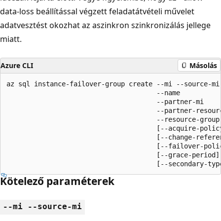
data-loss beállítással végzett feladatátvételi művelet
adatvesztést okozhat az aszinkron szinkronizálás jellege
miatt.
Azure CLI
Másolás
az sql instance-failover-group create --mi --source-mi

                                      --name

                                      --partner-mi

                                      --partner-resourc
                                      --resource-group

                                      [--acquire-policy
                                      [--change-referen
                                      [--failover-polic
                                      [--grace-period]

                                      [--secondary-typ
Kötelező paraméterek
--mi --source-mi