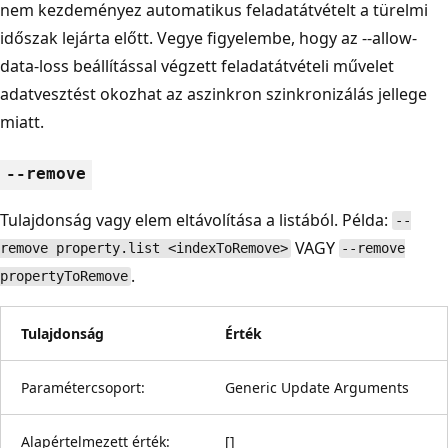
nem kezdeményez automatikus feladatátvételt a türelmi
időszak lejárta előtt. Vegye figyelembe, hogy az --allow-
data-loss beállítással végzett feladatátvételi művelet
adatvesztést okozhat az aszinkron szinkronizálás jellege
miatt.
--remove
Tulajdonság vagy elem eltávolítása a listából. Példa:
--
VAGY
remove property.list <indexToRemove>
--remove
.
propertyToRemove
Tulajdonság
Érték
Paramétercsoport:
Generic Update Arguments
Alapértelmezett érték:
[]