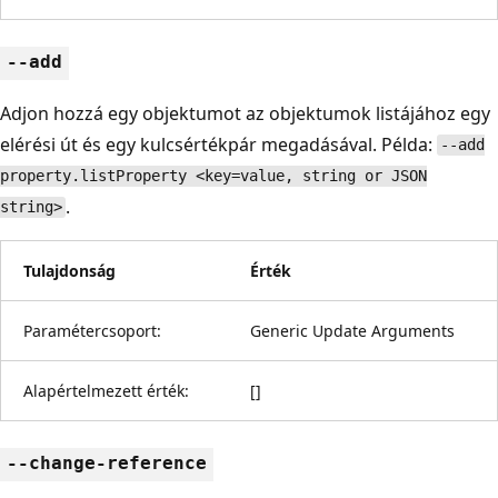
--add
Adjon hozzá egy objektumot az objektumok listájához egy
elérési út és egy kulcsértékpár megadásával. Példa:
--add
property.listProperty <key=value, string or JSON
.
string>
Tulajdonság
Érték
Paramétercsoport:
Generic Update Arguments
Alapértelmezett érték:
[]
--change-reference