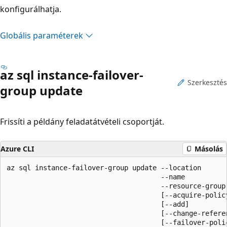
konfigurálhatja.
Globális paraméterek
az sql instance-failover-
Szerkesztés
group update
Frissíti a példány feladatátvételi csoportját.
Azure CLI
Másolás
az sql instance-failover-group update --location

                                      --name

                                      --resource-group

                                      [--acquire-policy
                                      [--add]

                                      [--change-referen
                                      [--failover-polic