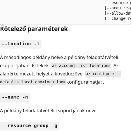
                                           --resource-g
                                           [--acquire-p
                                           [--allow-dat
                                           [--change-r
Kötelező paraméterek
--location -l
A másodlagos példány helye a példány feladatátvételi
csoportjában. Értékek:
. Az
az account list-locations
alapértelmezett helyet a következővel
az configure --
konfigurálhatja: .
defaults location=<location>
--name -n
A példány feladatátvételi csoportjának neve.
--resource-group -g