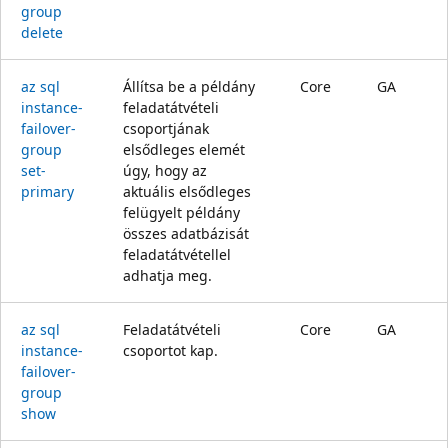
group
delete
az sql
Állítsa be a példány
Core
GA
instance-
feladatátvételi
failover-
csoportjának
group
elsődleges elemét
set-
úgy, hogy az
primary
aktuális elsődleges
felügyelt példány
összes adatbázisát
feladatátvétellel
adhatja meg.
az sql
Feladatátvételi
Core
GA
instance-
csoportot kap.
failover-
group
show