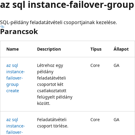
az sql instance-failover-group
SQL-példány feladatátvételi csoportjainak kezelése.
Parancsok
Name
Description
Típus
Állapot
az sql
Létrehoz egy
Core
GA
instance-
példány
failover-
feladatátvételi
group
csoportot két
create
csatlakoztatott
felügyelt példány
között.
az sql
Feladatátvételi
Core
GA
instance-
csoport törlése.
failover-