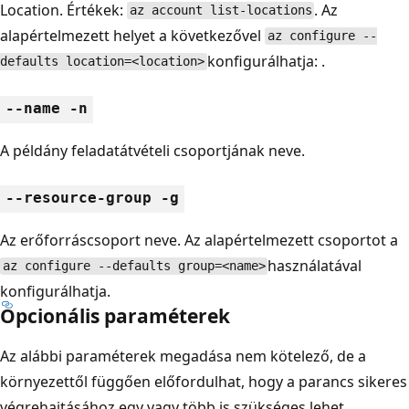
Location. Értékek:
. Az
az account list-locations
alapértelmezett helyet a következővel
az configure --
konfigurálhatja: .
defaults location=<location>
--name -n
A példány feladatátvételi csoportjának neve.
--resource-group -g
Az erőforráscsoport neve. Az alapértelmezett csoportot a
használatával
az configure --defaults group=<name>
konfigurálhatja.
Opcionális paraméterek
Az alábbi paraméterek megadása nem kötelező, de a
környezettől függően előfordulhat, hogy a parancs sikeres
végrehajtásához egy vagy több is szükséges lehet.