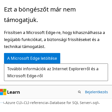
Ugrás
Tovább
Ezt a böngészőt már nem
a
az
támogatjuk.
fő
oldalon
tartalomhoz
belüli
Frissítsen a Microsoft Edge-re, hogy kihasználhassa a
navigációra
legújabb funkciókat, a biztonsági frissítéseket és a
technikai támogatást.
A Microsoft Edge letöltése
További információk az Internet Explorerről és a
Microsoft Edge-ről
Learn
Bejelentkezés
Azure CLI
CLI-referencia
Database for SQL Server
sql