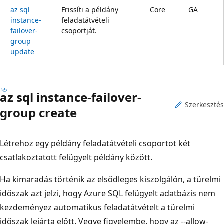
az sql
Frissíti a példány
Core
GA
instance-
feladatátvételi
failover-
csoportját.
group
update
az sql instance-failover-
Szerkesztés
group create
Létrehoz egy példány feladatátvételi csoportot két
csatlakoztatott felügyelt példány között.
Ha kimaradás történik az elsődleges kiszolgálón, a türelmi
időszak azt jelzi, hogy Azure SQL felügyelt adatbázis nem
kezdeményez automatikus feladatátvételt a türelmi
időszak lejárta előtt. Vegye figyelembe, hogy az --allow-