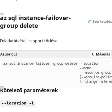
az sql instance-failover-
Szerkesztés
group delete
Feladatátvételi csoport törlése.
Azure CLI
Másolás
az sql instance-failover-group delete --location

                                      --name

                                      --resource-group

                                      [--acquire-policy
                                      [--change-refere
Kötelező paraméterek
--location -l