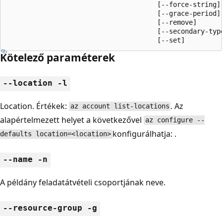
                                      [--force-string]

                                      [--grace-period]

                                      [--remove]

                                      [--secondary-type
                                      [--set]
Kötelező paraméterek
--location -l
Location. Értékek:
. Az
az account list-locations
alapértelmezett helyet a következővel
az configure --
konfigurálhatja: .
defaults location=<location>
--name -n
A példány feladatátvételi csoportjának neve.
--resource-group -g