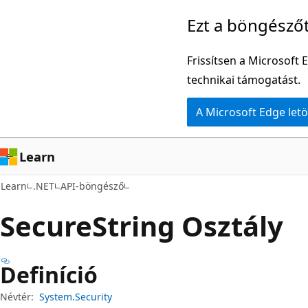
Ugrás
Tovább
Ezt a böngésző
a
az
fő
oldalon
Frissítsen a Microsoft 
tartalomhoz
belüli
technikai támogatást.
navigációra
A Microsoft Edge letö
Learn
Learn
.NET
API-böngésző
Secure
String Osztály
Definíció
Névtér:
System.Security