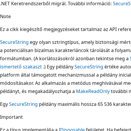
.NET Keretrendszerből migrál. További információ:
SecureS
Note
Ez a cikk kiegészítő megjegyzéseket tartalmaz az API refe
SecureString
egy olyan sztringtípus, amely biztonsági mérté
a potenciálisan bizalmas karakterláncok tárolását a foly
formátumban. (A korlátozásokról azonban tekintse meg a
ismertető szakaszt
.) Egy példány
SecureString
értéke autom
platform által támogatott mechanizmussal a példány inicial
módosításakor. Az alkalmazás a metódus meghívásával meg
példányt, és megakadályozhatja a
MakeReadOnly
további 
Egy
SecureString
példány maximális hossza 65 536 karakter
Important
Ez a típus implementálja a
IDisposable
felületet. Ha befejez