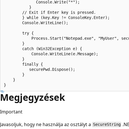
              Console.Write("*");

           }   

        // Exit if Enter key is pressed.

        } while (key.Key != ConsoleKey.Enter);

        Console.WriteLine();

        try {

            Process.Start("Notepad.exe", "MyUser", secu
        }

        catch (Win32Exception e) {

            Console.WriteLine(e.Message);

        }

        finally {

           securePwd.Dispose();

        }

    }

Megjegyzések
Important
Javasoljuk, hogy ne használja az osztályt a
.NE
SecureString