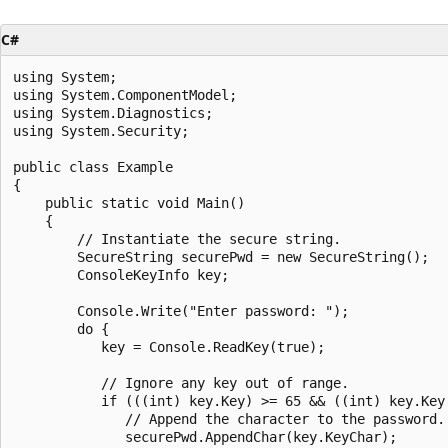
C#
using System;

using System.ComponentModel;

using System.Diagnostics;

using System.Security;

public class Example

{

    public static void Main()

    {

        // Instantiate the secure string.

        SecureString securePwd = new SecureString();

        ConsoleKeyInfo key;

        Console.Write("Enter password: ");

        do {

           key = Console.ReadKey(true);

           // Ignore any key out of range.

           if (((int) key.Key) >= 65 && ((int) key.Key 
              // Append the character to the password.

              securePwd.AppendChar(key.KeyChar);
