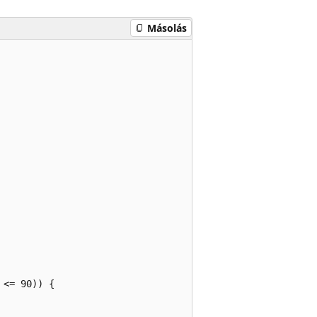
Másolás
<= 90)) {
