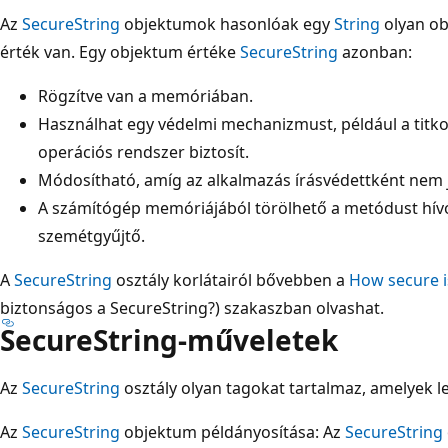
Az
SecureString
objektumok hasonlóak egy
String
olyan ob
érték van. Egy objektum értéke
SecureString
azonban:
Rögzítve van a memóriában.
Használhat egy védelmi mechanizmust, például a titkos
operációs rendszer biztosít.
Módosítható, amíg az alkalmazás írásvédettként nem j
A számítógép memóriájából törölhető a metódust hí
szemétgyűjtő.
A
SecureString
osztály korlátairól bővebben a
How secure i
biztonságos a SecureString?) szakaszban olvashat.
SecureString-műveletek
Az
SecureString
osztály olyan tagokat tartalmaz, amelyek l
Az
SecureString
objektum példányosítása: Az
SecureString