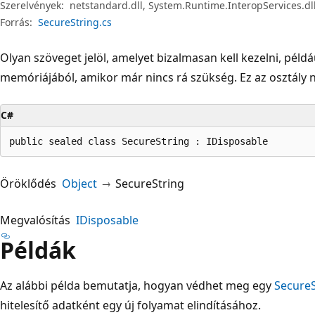
Szerelvények:
netstandard.dll, System.Runtime.InteropServices.dl
Forrás:
SecureString.cs
Olyan szöveget jelöl, amelyet bizalmasan kell kezelni, példá
memóriájából, amikor már nincs rá szükség. Ez az osztály
C#
public sealed class SecureString : IDisposable
Öröklődés
Object
SecureString
Megvalósítás
IDisposable
Példák
Az alábbi példa bemutatja, hogyan védhet meg egy
SecureS
hitelesítő adatként egy új folyamat elindításához.