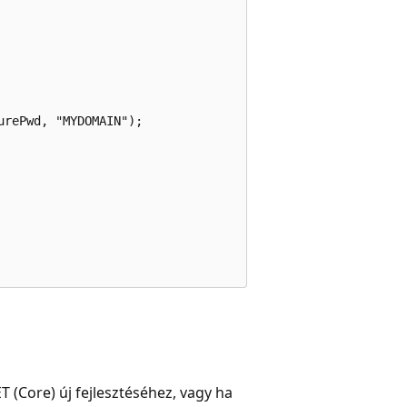
rePwd, "MYDOMAIN");

T (Core) új fejlesztéséhez, vagy ha