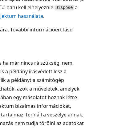
C#-ban) kell elhelyeznie
a
Dispose
bjektum használata
.
ára. További információért lásd
 ha már nincs rá szükség, nem
 a példány írásvédett lesz a
rlik a példányt a számítógép
atók, azok a műveletek, amelyek
jában egy másolatot hoznak létre
ektum bizalmas információkat,
tartalmaz, fennáll a veszélye annak,
lmazás nem tudja törölni az adatokat