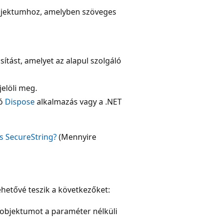
jektumhoz, amelyben szöveges
ítást, amelyet az alapul szolgáló
elöli meg.
vó
Dispose
alkalmazás vagy a .NET
s SecureString?
(Mennyire
ehetővé teszik a következőket:
objektumot a paraméter nélküli