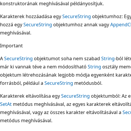
konstruktorának meghívásával példányosítjuk.
Karakterek hozzáadása egy
SecureString
objektumhoz: Egy
hozzá egy
SecureString
objektumhoz annak vagy
AppendC
meghívásával.
Important
A
SecureString
objektumot soha nem szabad
String
-ból lé
már ki vannak téve a nem módosítható
String
osztály memó
objektum létrehozásának legjobb módja egyenként karakt
forrásból, például a
SecureString
metódusból.
Karakterek eltávolítása egy
SecureString
objektumból: Az eg
SetAt
metódus meghívásával, az egyes karakterek eltávolít
meghívásával, vagy az összes karakter eltávolításával a
Sec
metódus meghívásával.