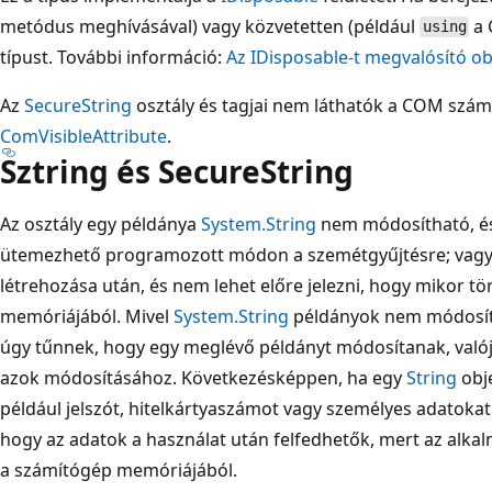
metódus meghívásával) vagy közvetetten (például
a 
using
típust. További információ:
Az IDisposable-t megvalósító o
Az
SecureString
osztály és tagjai nem láthatók a COM szám
ComVisibleAttribute
.
Sztring és SecureString
Az osztály egy példánya
System.String
nem módosítható, és
ütemezhető programozott módon a szemétgyűjtésre; vagyis
létrehozása után, és nem lehet előre jelezni, hogy mikor tö
memóriájából. Mivel
System.String
példányok nem módosíth
úgy tűnnek, hogy egy meglévő példányt módosítanak, való
azok módosításához. Következésképpen, ha egy
String
obj
például jelszót, hitelkártyaszámot vagy személyes adatokat 
hogy az adatok a használat után felfedhetők, mert az alka
a számítógép memóriájából.