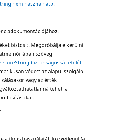
tring nem használható
.
renciadokumentációjához.
ket biztosít. Megpróbálja elkerülni
amatmemóriában szöveg
SecureString biztonságossá tételét
atikusan védett az alapul szolgáló
izálásakor vagy az érték
változtathatatlanná teheti a
módosításokat.
.
te a típus használatát, közvetlenül (a