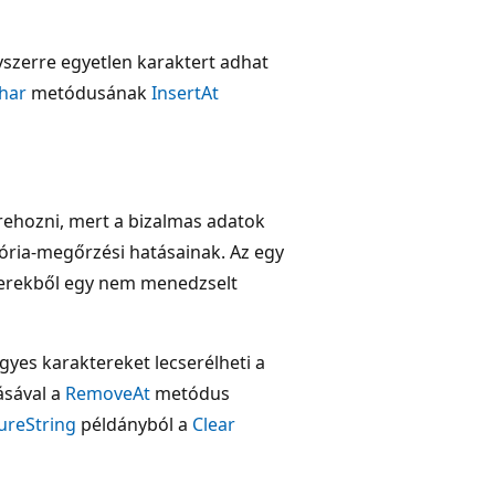
szerre egyetlen karaktert adhat
har
metódusának
InsertAt
trehozni, mert a bizalmas adatok
ria-megőrzési hatásainak. Az egy
erekből egy nem menedzselt
yes karaktereket lecserélheti a
ásával a
RemoveAt
metódus
ureString
példányból a
Clear