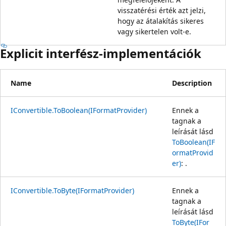
visszatérési érték azt jelzi,
hogy az átalakítás sikeres
vagy sikertelen volt-e.
Explicit interfész-implementációk
Name
Description
IConvertible.ToBoolean(IFormatProvider)
Ennek a
tagnak a
leírását lásd
ToBoolean(IF
ormatProvid
er)
: .
IConvertible.ToByte(IFormatProvider)
Ennek a
tagnak a
leírását lásd
ToByte(IFor