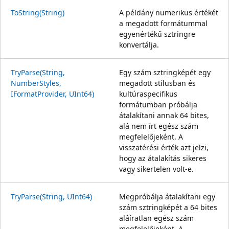
ToString(String)
A példány numerikus értékét
a megadott formátummal
egyenértékű sztringre
konvertálja.
TryParse(String,
Egy szám sztringképét egy
NumberStyles,
megadott stílusban és
IFormatProvider, UInt64)
kultúraspecifikus
formátumban próbálja
átalakítani annak 64 bites,
alá nem írt egész szám
megfelelőjeként. A
visszatérési érték azt jelzi,
hogy az átalakítás sikeres
vagy sikertelen volt-e.
TryParse(String, UInt64)
Megpróbálja átalakítani egy
szám sztringképét a 64 bites
aláíratlan egész szám
megfelelőjeként. A