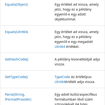
Equals(Object)
Egy értéket ad vissza, amely
jelzi, hogy ez a példány
egyenlő-e egy adott
objektummal.
Equals(UInt64)
Egy értéket ad vissza, amely
jelzi, hogy ez a példány
egyenlő-e egy megadott
UInt64
értékkel.
GetHashCode()
A példány kivonatkódját adja
vissza.
GetTypeCode()
TypeCode
Az értéktípus
UInt64
értékét adja vissza.
Parse(String,
Egy adott kultúraspecifikus
IFormatProvider)
formátumban lévő szám
sztringképét 64 bites,