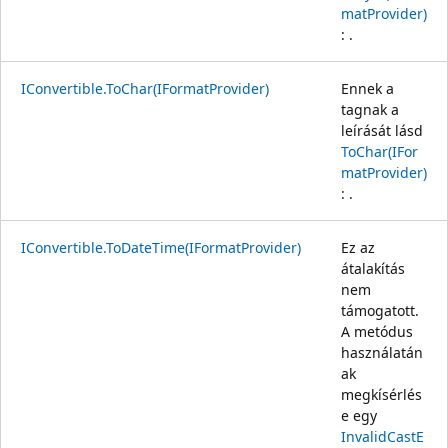
matProvider)
: .
IConvertible.ToChar(IFormatProvider)
Ennek a
tagnak a
leírását lásd
ToChar(IFor
matProvider)
: .
IConvertible.ToDateTime(IFormatProvider)
Ez az
átalakítás
nem
támogatott.
A metódus
használatán
ak
megkísérlés
e egy
InvalidCastE