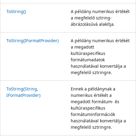
ToString()
A példány numerikus értékét
a megfelelő sztring-
ábrázolásúvá alakítja.
ToString(IFormatProvider)
A példány numerikus értékét
a megadott
kultúraspecifikus
formátumadatok
használatával konvertálja a
megfelelő sztringre.
ToString(String,
Ennek a példánynak a
IFormatProvider)
numerikus értékét a
megadott formátum- és
kultúraspecifikus
formátuminformációk
használatával konvertálja a
megfelelő sztringre.