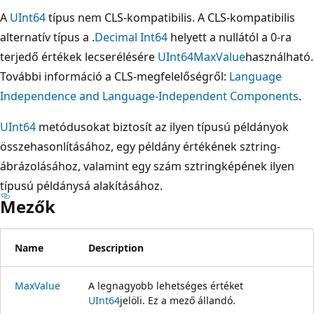
A
UInt64
típus nem CLS-kompatibilis. A CLS-kompatibilis
alternatív típus a .
Decimal
Int64
helyett a nullától a 0-ra
terjedő értékek lecserélésére
UInt64
MaxValue
használható.
További információ a CLS-megfelelőségről:
Language
Independence and Language-Independent Components
.
UInt64
metódusokat biztosít az ilyen típusú példányok
összehasonlításához, egy példány értékének sztring-
ábrázolásához, valamint egy szám sztringképének ilyen
típusú példánysá alakításához.
Mezők
Name
Description
MaxValue
A legnagyobb lehetséges értéket
UInt64
jelöli. Ez a mező állandó.