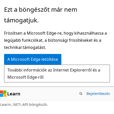
Ugrás
Tovább
Ezt a böngészőt már nem
a
az
támogatjuk.
fő
oldalon
tartalomhoz
belüli
Frissítsen a Microsoft Edge-re, hogy kihasználhassa a
navigációra
legújabb funkciókat, a biztonsági frissítéseket és a
technikai támogatást.
A Microsoft Edge letöltése
További információk az Internet Explorerről és a
Microsoft Edge-ről
Learn
Bejelentkezés
C#
Learn
.NET
API-böngésző