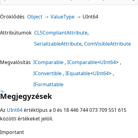
Öröklődés
Object
ValueType
UInt64
Attribútumok
CLSCompliantAttribute
SerializableAttribute
ComVisibleAttribute
Megvalósítás
IComparable
IComparable
<
UInt64
>
IConvertible
IEquatable
<
UInt64
>
IFormattable
Megjegyzések
Az
UInt64
értéktípus a 0 és 18 446 744 073 709 551 615
közötti értékeket jelöli.
Important