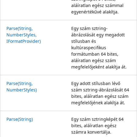
aláíratlan egész számmal
egyenértékűvé alakítja.
Parse(String,
Egy szám sztring-
NumberStyles,
ábrázolását egy megadott
IFormatProvider)
stílusban és
kultúraspecifikus
formátumban 64 bites,
aláíratlan egész szám
megfelelőjeként alakítja át.
Parse(String,
Egy adott stílusban lévő
NumberStyles)
szám sztring-ábrázolását 64
bites, aláíratlan egész szám
megfelelőjének alakítja át.
Parse(String)
Egy szám sztringképét 64
bites, aláíratlan egész
számra konvertálja.