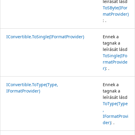
leírását lásd
ToSByte(IFor
matProvider)
: .
IConvertible.ToSingle(IFormatProvider)
Ennek a
tagnak a
leírását lásd
ToSingle(IFo
rmatProvide
r)
: .
IConvertible.ToType(Type,
Ennek a
IFormatProvider)
tagnak a
leírását lásd
ToType(Type
,
IFormatProvi
der)
: .