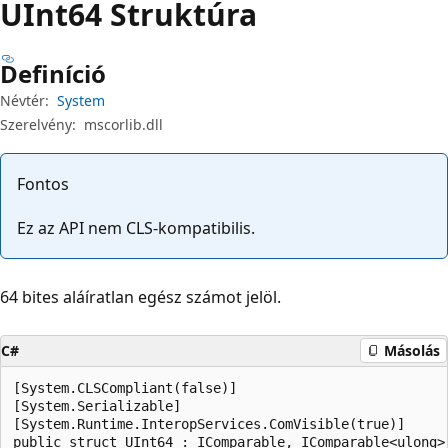
UInt64 Struktúra
Definíció
Névtér:
System
Szerelvény:
mscorlib.dll
Fontos
Ez az API nem CLS-kompatibilis.
64 bites aláíratlan egész számot jelöl.
C#
Másolás
[System.CLSCompliant(false)]

[System.Serializable]

[System.Runtime.InteropServices.ComVisible(true)]

public struct UInt64 : IComparable, IComparable<ulong>