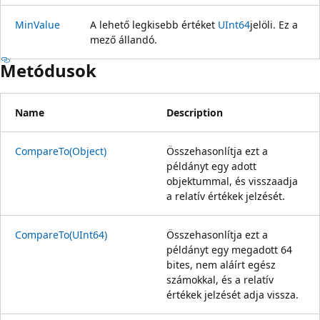
MinValue
A lehető legkisebb értéket
UInt64
jelöli. Ez a
mező állandó.
Metódusok
Name
Description
CompareTo(Object)
Összehasonlítja ezt a
példányt egy adott
objektummal, és visszaadja
a relatív értékek jelzését.
CompareTo(UInt64)
Összehasonlítja ezt a
példányt egy megadott 64
bites, nem aláírt egész
számokkal, és a relatív
értékek jelzését adja vissza.