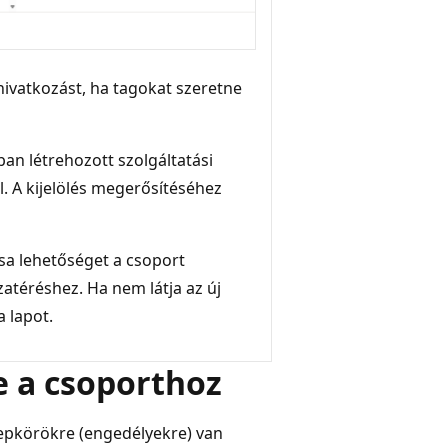
ivatkozást, ha tagokat szeretne
an létrehozott szolgáltatási
. A kijelölés megerősítéséhez
sa lehetőséget a csoport
zatéréshez. Ha nem látja az új
a lapot.
 a csoporthoz
epkörökre (engedélyekre) van