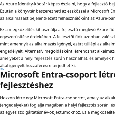
Az Azure Identity-kódtár képes észlelni, hogy a fejlesztő bej
Ezután a könyvtár beszerezheti az eszközzel a Microsoft En
az alkalmazást bejelentkezett felhasználóként az Azure-ban 
Ez a megközelítés kihasználja a fejlesztő meglévő Azure-fiók
egyszerűsítése érdekében. A fejlesztői fiók azonban valósz
mint amennyit az alkalmazás igényel, ezért túllépi az alkal
engedélyeit. Alternatív megoldásként létrehozhat alkalma
amelyeket a helyi fejlesztés során használhat, és amelyek 
által igényelt hozzáférésre terjedhet ki.
Microsoft Entra-csoport lét
fejlesztéshez
Hozzon létre egy Microsoft Entra-csoportot, amely az alkal
(engedélyeket) foglalja magában a helyi fejlesztés során, 
az egyes szolgáltatásnév-objektumokhoz. Ez a megközelítés