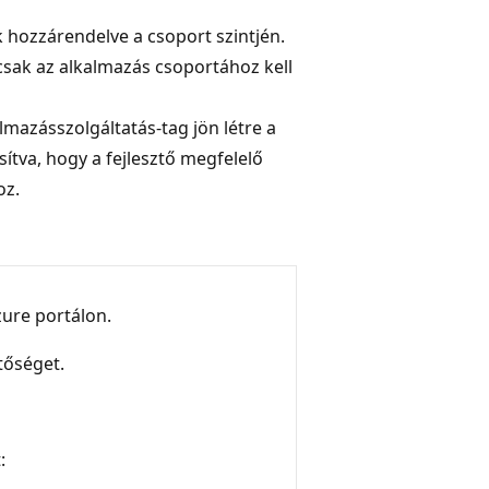
hozzárendelve a csoport szintjén.
csak az alkalmazás csoportához kell
almazásszolgáltatás-tag jön létre a
ítva, hogy a fejlesztő megfelelő
oz.
zure portálon.
tőséget.
: