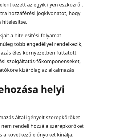
elentkezett az egyik ilyen eszközről.
tra hozzáférési jogkivonatot, hogy
hitelesítse.
jait a hitelesítési folyamat
ínűleg több engedéllyel rendelkezik,
mazás éles környezetben futtatott
zási szolgáltatás-főkomponenseket,
hatóköre kizárólag az alkalmazás
rehozása helyi
mazás által igényelt szerepköröket
és nem rendeli hozzá a szerepköröket
 a következő előnyöket kínálja: