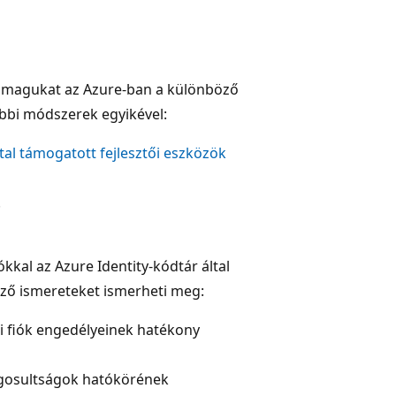
ell magukat az Azure-ban a különböző
ábbi módszerek egyikével:
ltal támogatott fejlesztői eszközök
.
iókkal az Azure Identity-kódtár által
ző ismereteket ismerheti meg:
ői fiók engedélyeinek hatékony
ogosultságok hatókörének