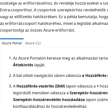
szüksége az erőforrásokhoz, és rendelje hozzá ezeket a sz
Entra-csoporthoz. A csoportok szerepkörhöz rendelhetők a
vagy az előfizetés hatókörében. Ez a példa bemutatja, ho
az erőforráscsoport hatóköréhez, mivel a legtöbb alkalma
csoportosítja az összes Azure-erőforrást.
Azure Portal
Azure CLI
Az Azure Portalon keresse meg az alkalmazást tart
Áttekintés
lapját.
A bal oldali navigációs sávon válassza
a Hozzáférés-
A
Hozzáférés-vezérlés (IAM)
lapon válassza a
+
hozz
legördülő menüben válassza a
Szerepkör-hozzáren
Szerepkör-hozzárendelés hozzáadása
lapon számos
konfigurálásához és hozzárendeléséhez.