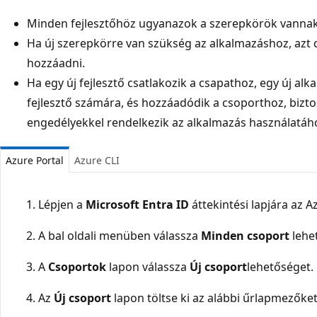
Minden fejlesztőhöz ugyanazok a szerepkörök vannak 
Ha új szerepkörre van szükség az alkalmazáshoz, azt 
hozzáadni.
Ha egy új fejlesztő csatlakozik a csapathoz, egy új alk
fejlesztő számára, és hozzáadódik a csoporthoz, biztos
engedélyekkel rendelkezik az alkalmazás használatáh
Azure Portal
Azure CLI
Lépjen a
Microsoft Entra ID
áttekintési lapjára az A
A bal oldali menüben válassza
Minden csoport
lehe
A
Csoportok
lapon válassza
Új csoport
lehetőséget.
Az
Új csoport
lapon töltse ki az alábbi űrlapmezőket