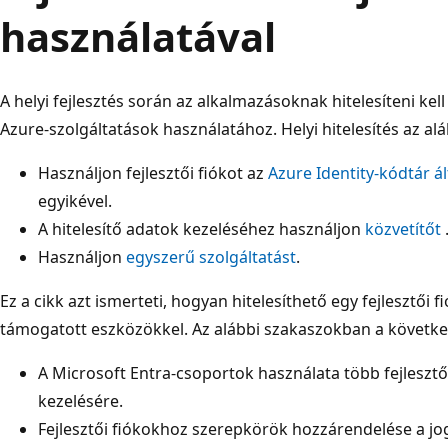
használatával
A helyi fejlesztés során az alkalmazásoknak hitelesíteni k
Azure-szolgáltatások használatához. Helyi hitelesítés az al
Használjon fejlesztői fiókot az
Azure Identity-kódtár á
egyikével.
A hitelesítő adatok kezeléséhez használjon
közvetítőt
Használjon
egyszerű szolgáltatást
.
Ez a cikk azt ismerteti, hogyan hitelesíthető egy fejlesztői f
támogatott eszközökkel. Az alábbi szakaszokban a követke
A Microsoft Entra-csoportok használata több fejleszt
kezelésére.
Fejlesztői fiókokhoz szerepkörök hozzárendelése a j