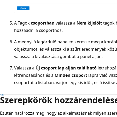
A Tagok
csoportban
válassza a
Nem kijelölt
tagok h
hozzáadni a csoporthoz.
A megnyíló legördülő panelen keresse meg a korább
objektumot, és válassza ki a szűrt eredmények közül
válassza a
kiválasztása gombot a panel alján.
Válassza a
Új csoport
lap alján található
létrehozá
létrehozásához és a
Minden csoport
lapra való viss
csoportot a listában, várjon egy kis időt, és frissítse 
Szerepkörök hozzárendelése
Ezután határozza meg, hogy az alkalmazásnak milyen szer