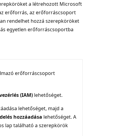
erepköröket a létrehozott Microsoft
z erőforrás, az erőforráscsoport
gyan rendelhet hozzá szerepköröket
zás egyetlen erőforráscsoportba
almazó erőforráscsoport
vezérlés (IAM)
lehetőséget.
áadása lehetőséget, majd a
delés hozzáadása
lehetőséget. A
 lap található a szerepkörök