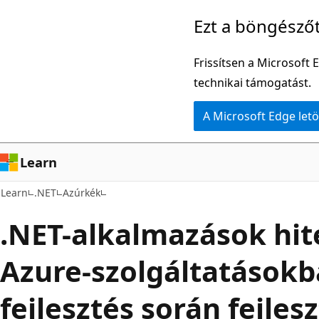
Ugrás
Ezt a böngésző
a
fő
Frissítsen a Microsoft 
tartalomhoz
technikai támogatást.
A Microsoft Edge letö
Learn
Learn
.NET
Azúrkék
.NET-alkalmazások hit
Azure-szolgáltatásokba
fejlesztés során fejles