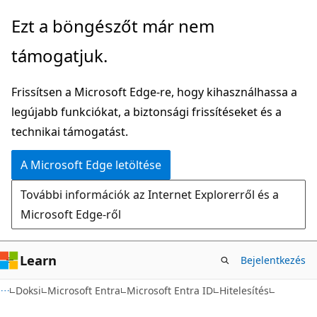
Ugrás
Ezt a böngészőt már nem
a
támogatjuk.
fő
tartalomhoz
Frissítsen a Microsoft Edge-re, hogy kihasználhassa a
legújabb funkciókat, a biztonsági frissítéseket és a
technikai támogatást.
A Microsoft Edge letöltése
További információk az Internet Explorerről és a
Microsoft Edge-ről
Learn
Bejelentkezés
Doksi
Microsoft Entra
Microsoft Entra ID
Hitelesítés