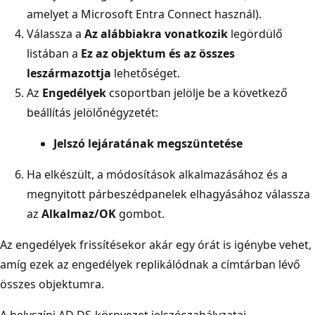
amelyet a Microsoft Entra Connect használ).
Válassza a
Az alábbiakra vonatkozik
legördülő
listában a
Ez az objektum és az összes
leszármazottja
lehetőséget.
Az
Engedélyek
csoportban jelölje be a következő
beállítás jelölőnégyzetét:
Jelszó lejáratának megszüntetése
Ha elkészült, a módosítások alkalmazásához és a
megnyitott párbeszédpanelek elhagyásához válassza
az
Alkalmaz/OK
gombot.
Az engedélyek frissítésekor akár egy órát is igénybe vehet,
amíg ezek az engedélyek replikálódnak a címtárban lévő
összes objektumra.