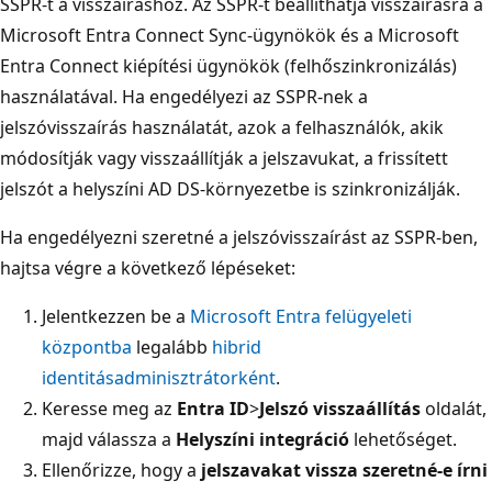
SSPR-t a visszaíráshoz. Az SSPR-t beállíthatja visszaírásra a
Microsoft Entra Connect Sync-ügynökök és a Microsoft
Entra Connect kiépítési ügynökök (felhőszinkronizálás)
használatával. Ha engedélyezi az SSPR-nek a
jelszóvisszaírás használatát, azok a felhasználók, akik
módosítják vagy visszaállítják a jelszavukat, a frissített
jelszót a helyszíni AD DS-környezetbe is szinkronizálják.
Ha engedélyezni szeretné a jelszóvisszaírást az SSPR-ben,
hajtsa végre a következő lépéseket:
Jelentkezzen be a
Microsoft Entra felügyeleti
központba
legalább
hibrid
identitásadminisztrátorként
.
Keresse meg az
Entra ID
>
Jelszó visszaállítás
oldalát,
majd válassza a
Helyszíni integráció
lehetőséget.
Ellenőrizze, hogy a
jelszavakat vissza szeretné-e írni