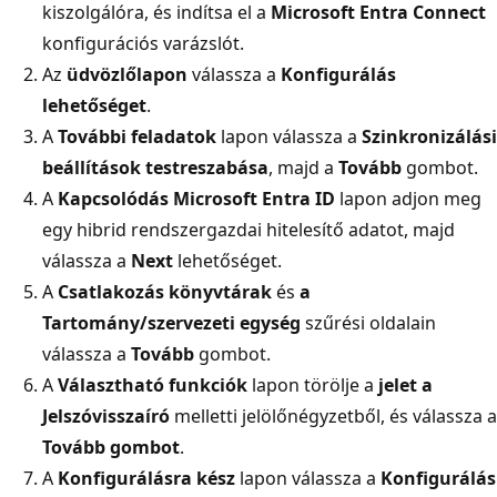
kiszolgálóra, és indítsa el a
Microsoft Entra Connect
konfigurációs varázslót.
Az
üdvözlőlapon
válassza a
Konfigurálás
lehetőséget
.
A
További feladatok
lapon válassza a
Szinkronizálási
beállítások testreszabása
, majd a
Tovább
gombot.
A
Kapcsolódás Microsoft Entra ID
lapon adjon meg
egy hibrid rendszergazdai hitelesítő adatot, majd
válassza a
Next
lehetőséget.
A
Csatlakozás könyvtárak
és
a
Tartomány/szervezeti egység
szűrési oldalain
válassza a
Tovább
gombot.
A
Választható funkciók
lapon törölje a
jelet a
Jelszóvisszaíró
melletti jelölőnégyzetből, és válassza a
Tovább gombot
.
A
Konfigurálásra kész
lapon válassza a
Konfigurálás