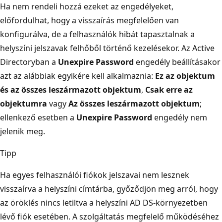
Ha nem rendeli hozzá ezeket az engedélyeket,
előfordulhat, hogy a visszaírás megfelelően van
konfigurálva, de a felhasználók hibát tapasztalnak a
helyszíni jelszavak felhőből történő kezelésekor. Az Active
Directoryban a
Unexpire Password
engedély beállításakor
azt az alábbiak egyikére kell alkalmaznia:
Ez az objektum
és az összes leszármazott objektum
,
Csak erre az
objektumra
vagy
Az összes leszármazott objektum
;
ellenkező esetben a
Unexpire Password
engedély nem
jelenik meg.
Tipp
Ha egyes felhasználói fiókok jelszavai nem lesznek
visszaírva a helyszíni címtárba, győződjön meg arról, hogy
az öröklés nincs letiltva a helyszíni AD DS-környezetben
lévő fiók esetében. A szolgáltatás megfelelő működéséhez