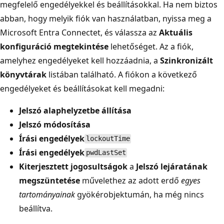
megfelelő engedélyekkel és beállításokkal. Ha nem biztos
abban, hogy melyik fiók van használatban, nyissa meg a
Microsoft Entra Connectet, és válassza az
Aktuális
konfiguráció megtekintése
lehetőséget. Az a fiók,
amelyhez engedélyeket kell hozzáadnia, a
Szinkronizált
könyvtárak
listában található. A fiókon a következő
engedélyeket és beállításokat kell megadni:
Jelszó alaphelyzetbe állítása
Jelszó módosítása
Írási engedélyek
lockoutTime
Írási engedélyek
pwdLastSet
Kiterjesztett jogosultságok
a
Jelszó lejáratának
megszüntetése
művelethez az adott erdő
egyes
tartományainak
gyökérobjektumán, ha még nincs
beállítva.