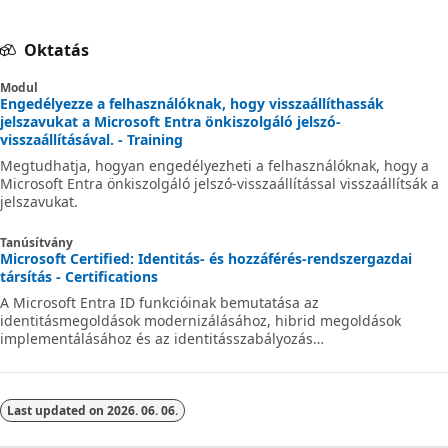
Oktatás
Modul
Engedélyezze a felhasználóknak, hogy visszaállíthassák
jelszavukat a Microsoft Entra önkiszolgáló jelszó-
visszaállításával. - Training
Megtudhatja, hogyan engedélyezheti a felhasználóknak, hogy a
Microsoft Entra önkiszolgáló jelszó-visszaállítással visszaállítsák a
jelszavukat.
Tanúsítvány
Microsoft Certified: Identitás- és hozzáférés-rendszergazdai
társítás - Certifications
A Microsoft Entra ID funkcióinak bemutatása az
identitásmegoldások modernizálásához, hibrid megoldások
implementálásához és az identitásszabályozás
implementálásához.
Last updated on
2026. 06. 06.