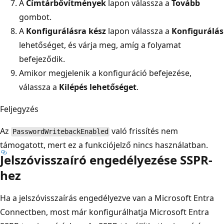
A
Címtárbővítmények
lapon válassza a
Tovább
gombot.
A
Konfigurálásra kész
lapon válassza a
Konfigurálás
lehetőséget, és várja meg, amíg a folyamat
befejeződik.
Amikor megjelenik a konfiguráció befejezése,
válassza a
Kilépés lehetőséget
.
Feljegyzés
Az
való frissítés
nem
PasswordWritebackEnabled
támogatott, mert ez a funkciójelző nincs használatban.
Jelszóvisszaíró engedélyezése SSPR-
hez
Ha a jelszóvisszaírás engedélyezve van a Microsoft Entra
Connectben, most már konfigurálhatja Microsoft Entra