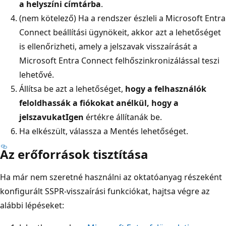
a helyszíni címtárba
.
(nem kötelező) Ha a rendszer észleli a Microsoft Entra
Connect beállítási ügynökeit, akkor azt a lehetőséget
is ellenőrizheti, amely a jelszavak visszaírását a
Microsoft Entra Connect felhőszinkronizálással teszi
lehetővé.
Állítsa be azt a lehetőséget,
hogy a felhasználók
feloldhassák a fiókokat anélkül, hogy a
jelszavukat
Igen
értékre állítanák be.
Ha elkészült, válassza a Mentés lehetőséget
.
Az erőforrások tisztítása
Ha már nem szeretné használni az oktatóanyag részeként
konfigurált SSPR-visszaírási funkciókat, hajtsa végre az
alábbi lépéseket: