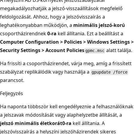
A helyszíni AD DS-környezet jelszószabályzatai
megakadályozhatják a jelszó-visszaállítások megfelelő
feldolgozását. Ahhoz, hogy a jelszóvisszaírás a
leghatékonyabban működjön, a
minimális jelszó-korú
csoportházirendnek
0-ra
kell állítania. Ezt a beállítást a
Computer Configuration > Policies > Windows Settings >
Security Settings > Account Policies
alatt találja.
gpmc.msc
Ha frissíti a csoportházirendet, várja meg, amíg a frissített
szabályzat replikálódik vagy használja a
gpupdate /force
parancsot.
Feljegyzés
Ha naponta többször kell engedélyeznie a felhasználóknak
a jelszavak módosítását vagy alaphelyzetbe állítását, a
jelszó minimális életkorát
0-ra
kell állítania. A
jelszóvisszaírás a helyszíni jelszóházirendek sikeres