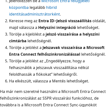
Jelentkezzen be a
Microsoft Entra felügyeleti
központba
legalább
hibrid
identitásadminisztrátorként
.
Keresse meg az
Entra ID
>
Jelszó visszaállítás
oldalát,
majd válassza a
Helyszíni integráció
lehetőséget.
Törölje a kijelölést a
jelszó visszaírása a helyszíni
címtárba
lehetőségnél.
Törölje a jelölést a
Jelszavak visszaírása a Microsoft
Entra Connect felhőszinkronizálással
lehetőségnél.
Törölje a jelölést az „Engedélyezze, hogy a
felhasználók a jelszavuk visszaállítása nélkül
feloldhassák a fiókokat” lehetőségről.
Ha elkészült, válassza a Mentés lehetőséget
.
Ha már nem szeretné használni a Microsoft Entra Connect
felhőszinkronizálást az SSPR visszaírási funkcióhoz, de
továbbra is a Microsoft Entra Connect Sync-ügynököt