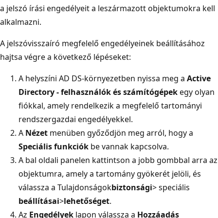
a jelszó írási engedélyeit a leszármazott objektumokra kell
alkalmazni.
A jelszóvisszaíró megfelelő engedélyeinek beállításához
hajtsa végre a következő lépéseket:
A helyszíni AD DS-környezetben nyissa meg a
Active
Directory - felhasználók és számítógépek
egy olyan
fiókkal, amely rendelkezik a megfelelő tartományi
rendszergazdai engedélyekkel.
A
Nézet
menüben győződjön meg arról, hogy a
Speciális funkciók
be vannak kapcsolva.
A bal oldali panelen kattintson a jobb gombbal arra az
objektumra, amely a tartomány gyökerét jelöli, és
válassza a Tulajdonságok
biztonsági
> speciális
beállításai
>
lehetőséget
.
Az
Engedélyek
lapon válassza a
Hozzáadás