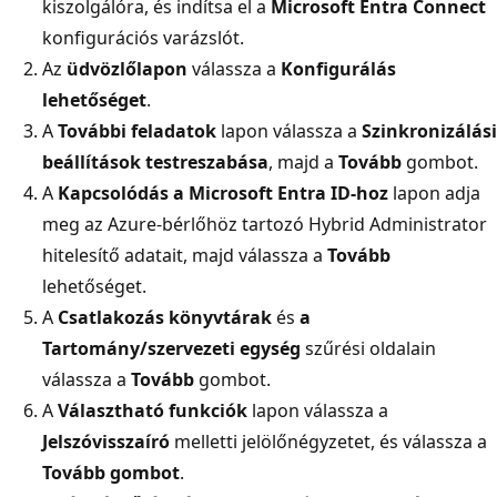
kiszolgálóra, és indítsa el a
Microsoft Entra Connect
konfigurációs varázslót.
Az
üdvözlőlapon
válassza a
Konfigurálás
lehetőséget
.
A
További feladatok
lapon válassza a
Szinkronizálási
beállítások testreszabása
, majd a
Tovább
gombot.
A
Kapcsolódás a Microsoft Entra ID-hoz
lapon adja
meg az Azure-bérlőhöz tartozó Hybrid Administrator
hitelesítő adatait, majd válassza a
Tovább
lehetőséget.
A
Csatlakozás könyvtárak
és
a
Tartomány/szervezeti egység
szűrési oldalain
válassza a
Tovább
gombot.
A
Választható funkciók
lapon válassza a
Jelszóvisszaíró
melletti jelölőnégyzetet, és válassza a
Tovább gombot
.