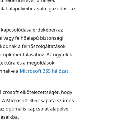
ű felderítésével, amelyek
lat alapelveihez való igazodást az
rű kapcsolódása érdekében az
i vagy felhőalapú biztonsági
zkodnak a felhőszolgáltatások
 implementálásához. Az ügyfelek
itektúra és a megoldások
annak-e a
Microsoft 365 hálózati
icrosoft elkötelezettségét, hogy
. A Microsoft 365 csapata számos
az optimális kapcsolat alapelvei
ásaikba.