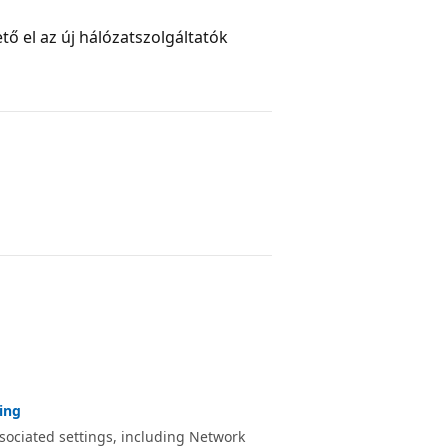
ő el az új hálózatszolgáltatók
ing
ociated settings, including Network