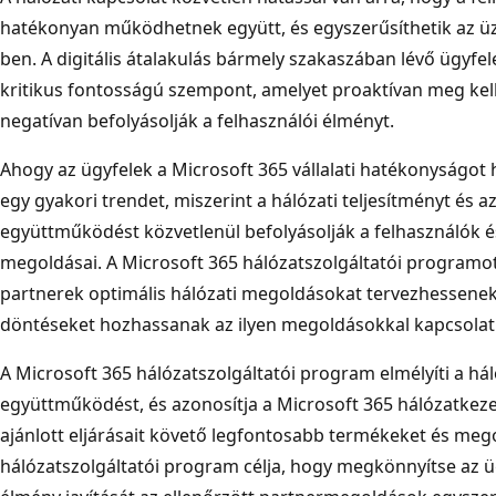
hatékonyan működhetnek együtt, és egyszerűsíthetik az üzl
ben. A digitális átalakulás bármely szakaszában lévő ügyfe
kritikus fontosságú szempont, amelyet proaktívan meg kell
negatívan befolyásolják a felhasználói élményt.
Ahogy az ügyfelek a Microsoft 365 vállalati hatékonyságot 
egy gyakori trendet, miszerint a hálózati teljesítményt és 
együttműködést közvetlenül befolyásolják a felhasználók és
megoldásai. A Microsoft 365 hálózatszolgáltatói programot
partnerek optimális hálózati megoldásokat tervezhessenek,
döntéseket hozhassanak az ilyen megoldásokkal kapcsolat
A Microsoft 365 hálózatszolgáltatói program elmélyíti a hál
együttműködést, és azonosítja a Microsoft 365 hálózatkezel
ajánlott eljárásait követő legfontosabb termékeket és meg
hálózatszolgáltatói program célja, hogy megkönnyítse az ü