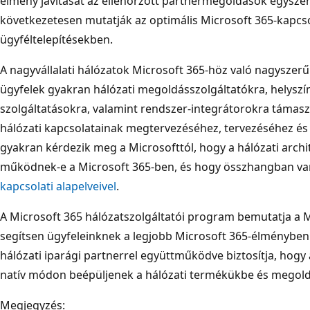
élmény javítását az ellenőrzött partnermegoldások egyszer
következetesen mutatják az optimális Microsoft 365-kapcso
ügyféltelepítésekben.
A nagyvállalati hálózatok Microsoft 365-höz való nagysze
ügyfelek gyakran hálózati megoldásszolgáltatókra, helyszín
szolgáltatásokra, valamint rendszer-integrátorokra támas
hálózati kapcsolatainak megtervezéséhez, tervezéséhez és
gyakran kérdezik meg a Microsofttól, hogy a hálózati arch
működnek-e a Microsoft 365-ben, és hogy összhangban v
kapcsolati alapelveivel
.
A Microsoft 365 hálózatszolgáltatói program bemutatja a M
segítsen ügyfeleinknek a legjobb Microsoft 365-élményben
hálózati iparági partnerrel együttműködve biztosítja, hogy 
natív módon beépüljenek a hálózati termékükbe és megold
Megjegyzés: