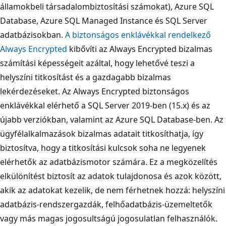
államokbeli társadalombiztosítási számokat), Azure SQL
Database, Azure SQL Managed Instance és SQL Server
adatbázisokban.
A biztonságos enklávékkal rendelkező
Always Encrypted
kibővíti az Always Encrypted bizalmas
számítási képességeit azáltal, hogy lehetővé teszi a
helyszíni titkosítást és a gazdagabb bizalmas
lekérdezéseket. Az Always Encrypted biztonságos
enklávékkal elérhető a SQL Server 2019-ben (15.x) és az
újabb verziókban, valamint az Azure SQL Database-ben. Az
ügyfélalkalmazások bizalmas adatait titkosíthatja, így
biztosítva, hogy a titkosítási kulcsok soha ne legyenek
elérhetők az adatbázismotor számára. Ez a megközelítés
elkülönítést biztosít az adatok tulajdonosa és azok között,
akik az adatokat kezelik, de nem férhetnek hozzá: helyszíni
adatbázis-rendszergazdák, felhőadatbázis-üzemeltetők
vagy más magas jogosultságú jogosulatlan felhasználók.