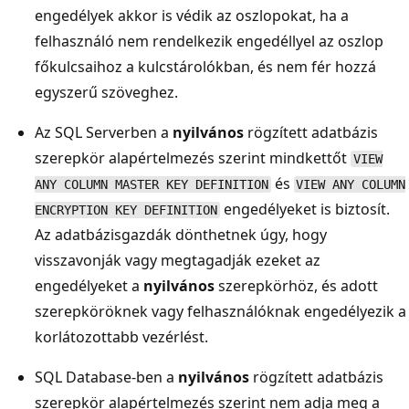
engedélyek akkor is védik az oszlopokat, ha a
felhasználó nem rendelkezik engedéllyel az oszlop
főkulcsaihoz a kulcstárolókban, és nem fér hozzá
egyszerű szöveghez.
Az SQL Serverben a
nyilvános
rögzített adatbázis
szerepkör alapértelmezés szerint mindkettőt
VIEW
és
ANY COLUMN MASTER KEY DEFINITION
VIEW ANY COLUMN
engedélyeket is biztosít.
ENCRYPTION KEY DEFINITION
Az adatbázisgazdák dönthetnek úgy, hogy
visszavonják vagy megtagadják ezeket az
engedélyeket a
nyilvános
szerepkörhöz, és adott
szerepköröknek vagy felhasználóknak engedélyezik a
korlátozottabb vezérlést.
SQL Database-ben a
nyilvános
rögzített adatbázis
szerepkör alapértelmezés szerint nem adja meg a