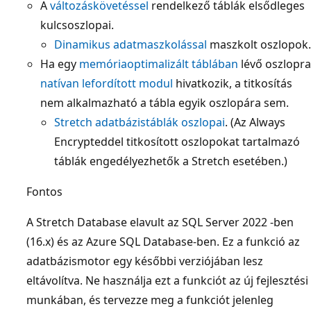
A
változáskövetéssel
rendelkező táblák elsődleges
kulcsoszlopai.
Dinamikus adatmaszkolással
maszkolt oszlopok.
Ha egy
memóriaoptimalizált táblában
lévő oszlopra
natívan lefordított modul
hivatkozik, a titkosítás
nem alkalmazható a tábla egyik oszlopára sem.
Stretch adatbázistáblák oszlopai
. (Az Always
Encrypteddel titkosított oszlopokat tartalmazó
táblák engedélyezhetők a Stretch esetében.)
Fontos
A Stretch Database elavult az SQL Server 2022 -ben
(16.x) és az Azure SQL Database-ben. Ez a funkció az
adatbázismotor egy későbbi verziójában lesz
eltávolítva. Ne használja ezt a funkciót az új fejlesztési
munkában, és tervezze meg a funkciót jelenleg