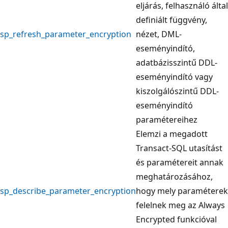
eljárás, felhasználó által
definiált függvény,
sp_refresh_parameter_encryption
nézet, DML-
eseményindító,
adatbázisszintű DDL-
eseményindító vagy
kiszolgálószintű DDL-
eseményindító
paramétereihez
Elemzi a megadott
Transact-SQL utasítást
és paramétereit annak
meghatározásához,
sp_describe_parameter_encryption
hogy mely paraméterek
felelnek meg az Always
Encrypted funkcióval