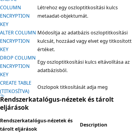
COLUMN
Létrehoz egy oszloptitkosítási kulcs
ENCRYPTION
metaadat-objektumát.
KEY
ALTER COLUMN
Módosítja az adatbázis oszloptitkosítási
ENCRYPTION
kulcsát, hozzáad vagy elvet egy titkosított
KEY
értéket.
DROP COLUMN
Egy oszloptitkosítási kulcs eltávolítása az
ENCRYPTION
adatbázisból.
KEY
CREATE TABLE
Oszlopok titkosítását adja meg
(TITKOSÍTVA)
Rendszerkatalógus-nézetek és tárolt
eljárások
Rendszerkatalógus-nézetek és
Description
tárolt eljárások