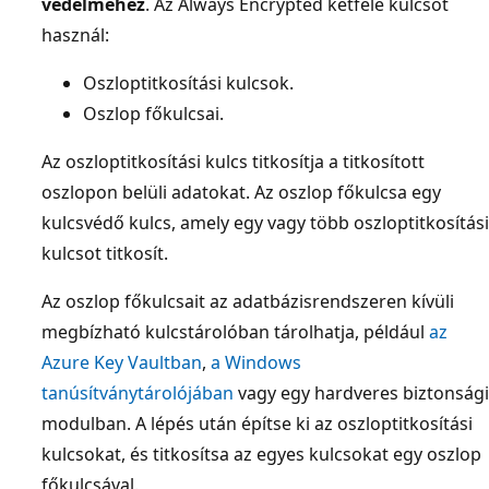
védelméhez
. Az Always Encrypted kétféle kulcsot
használ:
Oszloptitkosítási kulcsok.
Oszlop főkulcsai.
Az oszloptitkosítási kulcs titkosítja a titkosított
oszlopon belüli adatokat. Az oszlop főkulcsa egy
kulcsvédő kulcs, amely egy vagy több oszloptitkosítási
kulcsot titkosít.
Az oszlop főkulcsait az adatbázisrendszeren kívüli
megbízható kulcstárolóban tárolhatja, például
az
Azure Key Vaultban
,
a Windows
tanúsítványtárolójában
vagy egy hardveres biztonsági
modulban. A lépés után építse ki az oszloptitkosítási
kulcsokat, és titkosítsa az egyes kulcsokat egy oszlop
főkulcsával.