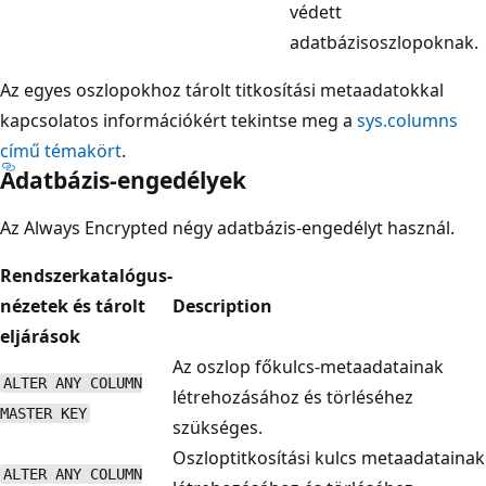
védett
adatbázisoszlopoknak.
Az egyes oszlopokhoz tárolt titkosítási metaadatokkal
kapcsolatos információkért tekintse meg a
sys.columns
című témakört
.
Adatbázis-engedélyek
Az Always Encrypted négy adatbázis-engedélyt használ.
Rendszerkatalógus-
nézetek és tárolt
Description
eljárások
Az oszlop főkulcs-metaadatainak
ALTER ANY COLUMN
létrehozásához és törléséhez
MASTER KEY
szükséges.
Oszloptitkosítási kulcs metaadatainak
ALTER ANY COLUMN