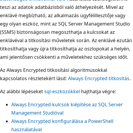
teszi az adatok adatbázisból való áthelyezését. Mivel az
enklávé megbízható, az alkalmazás ügyfélillesztője vagy
egy olyan eszköz, mint az SQL Server Management Studio
(SSMS) biztonságosan megoszthatja a kulcsokat az
enklávéval a titkosítási műveletek során. Az enklávé ezután
titkosíthatja vagy újra titkosíthatja az oszlopokat a helyén,
ami jelentősen csökkenti a műveletekhez szükséges időt.
Az Always Encrypted titkosítási algoritmusokkal
kapcsolatos részletekért lásd:
Always Encrypted titkosítás
.
Az alábbi lépéseket
sql-eszközökkel
hajthatja végre:
Always Encrypted-kulcsok kiépítése az SQL Server
Management Studióval
Always Encrypted konfigurálása a PowerShell
használatával