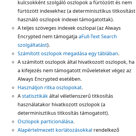
kulcsokként szolgáló oszlopok a fürtözött és nem
fürtözött indexekhez (a determinisztikus titkosítást
használó oszlopok indexei támogatottak).
A teljes szöveges indexek oszlopai (az Always
Encrypted nem támogatja
aFull-Text Search
szolgáltatást
).
Számított oszlopok megadása egy táblában
.
A számított oszlopok által hivatkozott oszlopok, ha
a kifejezés nem támogatott műveleteket végez az
Always Encrypted esetében.
Használjon ritka oszlopokat
.
A
statisztikák
által véletlenszerű titkosítás
használatakor hivatkozott oszlopok (a
determinisztikus titkosítás támogatott).
Oszlopok particionálása
.
Alapértelmezett korlátozásokkal
rendelkező