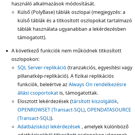
használó alkalmazások módosítását.
Külső (PolyBase) táblák oszlopai (megjegyzés: a
külső táblák és a titkosított oszlopokat tartalmazó
táblák használata ugyanabban a lekérdezésben
támogatott).
A következő funkciók nem működnek titkosított
oszlopokon:
SQL Server-replikáció
(tranzakciós, egyesítési vagy
pillanatkép-replikáció). A fizikai replikációs
funkciók, beleértve az
Always On rendelkezésre
állási csoportokat
is, támogatottak.
Elosztott lekérdezések (
társított kiszolgálók
,
OPENROWSET (Transact-SQL)
,
OPENDATASOURCE
(Transact-SQL)
).
Adatbázisközi lekérdezések
, amelyek különböző