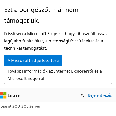
Ugrás
Ezt a böngészőt már nem
a
támogatjuk.
fő
tartalomhoz
Frissítsen a Microsoft Edge-re, hogy kihasználhassa a
legújabb funkciókat, a biztonsági frissítéseket és a
technikai támogatást.
A Microsoft Edge letöltése
További információk az Internet Explorerről és a
Microsoft Edge-ről
Learn
Bejelentkezés
Learn
SQL
SQL Server