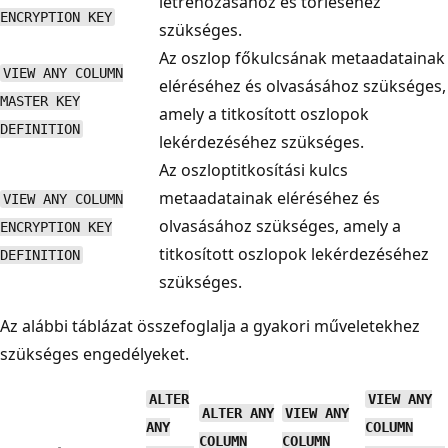
létrehozásához és törléséhez
ENCRYPTION KEY
szükséges.
Az oszlop főkulcsának metaadatainak
VIEW ANY COLUMN
eléréséhez és olvasásához szükséges,
MASTER KEY
amely a titkosított oszlopok
DEFINITION
lekérdezéséhez szükséges.
Az oszloptitkosítási kulcs
metaadatainak eléréséhez és
VIEW ANY COLUMN
olvasásához szükséges, amely a
ENCRYPTION KEY
titkosított oszlopok lekérdezéséhez
DEFINITION
szükséges.
Az alábbi táblázat összefoglalja a gyakori műveletekhez
szükséges engedélyeket.
ALTER
VIEW ANY
ALTER ANY
VIEW ANY
ANY
COLUMN
COLUMN
COLUMN