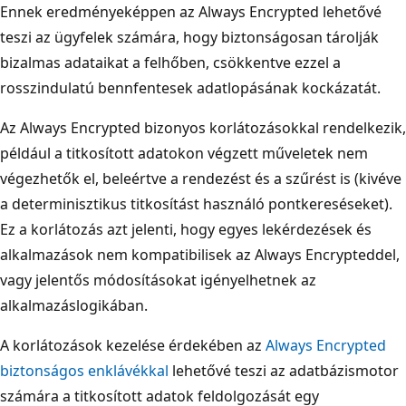
Ennek eredményeképpen az Always Encrypted lehetővé
teszi az ügyfelek számára, hogy biztonságosan tárolják
bizalmas adataikat a felhőben, csökkentve ezzel a
rosszindulatú bennfentesek adatlopásának kockázatát.
Az Always Encrypted bizonyos korlátozásokkal rendelkezik,
például a titkosított adatokon végzett műveletek nem
végezhetők el, beleértve a rendezést és a szűrést is (kivéve
a determinisztikus titkosítást használó pontkereséseket).
Ez a korlátozás azt jelenti, hogy egyes lekérdezések és
alkalmazások nem kompatibilisek az Always Encrypteddel,
vagy jelentős módosításokat igényelhetnek az
alkalmazáslogikában.
A korlátozások kezelése érdekében az
Always Encrypted
biztonságos enklávékkal
lehetővé teszi az adatbázismotor
számára a titkosított adatok feldolgozását egy