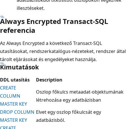
adatbázisokból titkosított oszlopokon végeznek
illesztéseket.
Always Encrypted Transact-SQL
referencia
Az Always Encrypted a következő Transact-SQL
utasításokat, rendszerkatalógus-nézeteket, rendszer által
tárolt eljárásokat és engedélyeket használja.
Kimutatások
DDL utasítás
Description
CREATE
Oszlop főkulcs metaadat-objektumának
COLUMN
létrehozása egy adatbázisban
MASTER KEY
DROP COLUMN
Elvet egy oszlop főkulcsát egy
MASTER KEY
adatbázisból.
CREATE