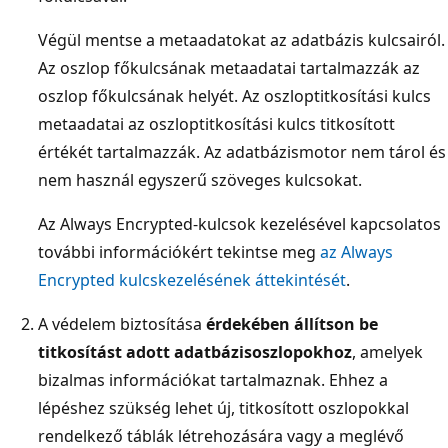
Végül mentse a metaadatokat az adatbázis kulcsairól.
Az oszlop főkulcsának metaadatai tartalmazzák az
oszlop főkulcsának helyét. Az oszloptitkosítási kulcs
metaadatai az oszloptitkosítási kulcs titkosított
értékét tartalmazzák. Az adatbázismotor nem tárol és
nem használ egyszerű szöveges kulcsokat.
Az Always Encrypted-kulcsok kezelésével kapcsolatos
további információkért tekintse meg
az Always
Encrypted kulcskezelésének áttekintését
.
A védelem biztosítása
érdekében állítson be
titkosítást adott adatbázisoszlopokhoz
, amelyek
bizalmas információkat tartalmaznak. Ehhez a
lépéshez szükség lehet új, titkosított oszlopokkal
rendelkező táblák létrehozására vagy a meglévő