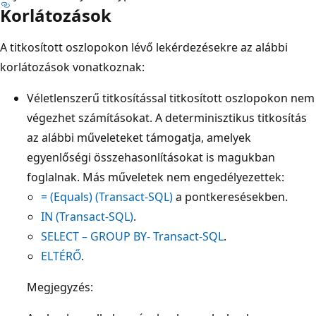
Korlátozások
A titkosított oszlopokon lévő lekérdezésekre az alábbi
korlátozások vonatkoznak:
Véletlenszerű titkosítással titkosított oszlopokon nem
végezhet számításokat. A determinisztikus titkosítás
az alábbi műveleteket támogatja, amelyek
egyenlőségi összehasonlításokat is magukban
foglalnak. Más műveletek nem engedélyezettek:
= (Equals) (Transact-SQL)
a pontkeresésekben.
IN (Transact-SQL)
.
SELECT – GROUP BY- Transact-SQL
.
ELTÉRŐ
.
Megjegyzés: