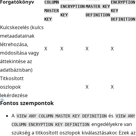
Forgatókönyv
COLUMN
ENCRYPTION
ENCRYPTION
MASTER KEY
MASTER
KEY
KEY
DEFINITION
KEY
DEFINITION
Kulcskezelés (kulcs
metaadatainak
létrehozása,
X
X
X
X
módosítása vagy
áttekintése az
adatbázisban)
Titkosított
oszlopok
X
X
lekérdezése
Fontos szempontok
A
és
VIEW ANY COLUMN MASTER KEY DEFINITION
VIEW ANY
engedélyekre van
COLUMN ENCRYPTION KEY DEFINITION
szükség a titkosított oszlopok kiválasztásakor. Ezek az