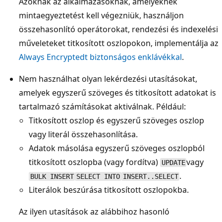
Azoknak az alkalmazásoknak, amelyeknek
mintaegyeztetést kell végezniük, használjon
összehasonlító operátorokat, rendezési és indexelési
műveleteket titkosított oszlopokon, implementálja az
Always Encryptedt biztonságos enklávékkal
.
Nem használhat olyan lekérdezési utasításokat,
amelyek egyszerű szöveges és titkosított adatokat is
tartalmazó számításokat aktiválnak. Például:
Titkosított oszlop és egyszerű szöveges oszlop
vagy literál összehasonlítása.
Adatok másolása egyszerű szöveges oszlopból
titkosított oszlopba (vagy fordítva)
vagy
UPDATE
.
BULK INSERT
SELECT INTO
INSERT..SELECT
Literálok beszúrása titkosított oszlopokba.
Az ilyen utasítások az alábbihoz hasonló