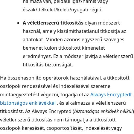
halmaza van, például igaz/hamis vagy
észak/délkelet/keleti/nyugati régió.
A véletlenszerű titkosítás
olyan módszert
használ, amely kiszámíthatatlanul titkosítja az
adatokat. Minden azonos egyszerű szöveges
bemenet külön titkosított kimenetet
eredményez. Ez a módszer javítja a véletlenszerű
titkosítás biztonságát.
Ha összehasonlító operátorok használatával, a titkosított
oszlopok rendezésével és indexelésével szeretne
mintaegyeztetést végezni, fogadja el az
Always Encryptedt
biztonságos enklávékkal
, és alkalmazza a véletlenszerű
titkosítást. Az Always Encrypted (
biztonságos enklávék nélkül
)
véletlenszerű titkosítás nem támogatja a titkosított
oszlopok keresését, csoportosítását, indexelését vagy