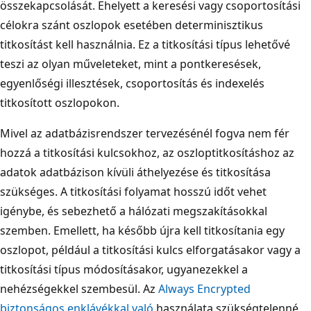
összekapcsolását. Ehelyett a keresési vagy csoportosítási
célokra szánt oszlopok esetében determinisztikus
titkosítást kell használnia. Ez a titkosítási típus lehetővé
teszi az olyan műveleteket, mint a pontkeresések,
egyenlőségi illesztések, csoportosítás és indexelés
titkosított oszlopokon.
Mivel az adatbázisrendszer tervezésénél fogva nem fér
hozzá a titkosítási kulcsokhoz, az oszloptitkosításhoz az
adatok adatbázison kívüli áthelyezése és titkosítása
szükséges. A titkosítási folyamat hosszú időt vehet
igénybe, és sebezhető a hálózati megszakításokkal
szemben. Emellett, ha később újra kell titkosítania egy
oszlopot, például a titkosítási kulcs elforgatásakor vagy a
titkosítási típus módosításakor, ugyanezekkel a
nehézségekkel szembesül. Az
Always Encrypted
biztonságos enklávékkal való
használata szükségtelenné