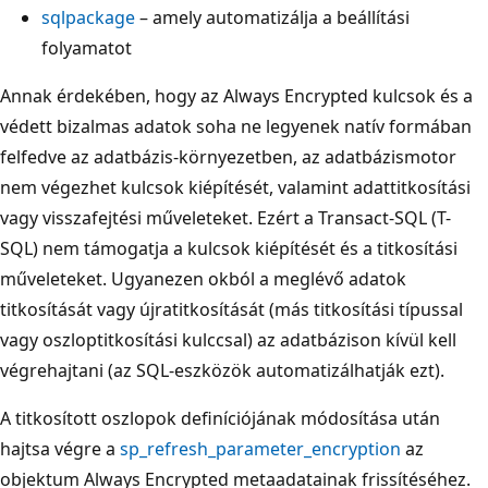
sqlpackage
– amely automatizálja a beállítási
folyamatot
Annak érdekében, hogy az Always Encrypted kulcsok és a
védett bizalmas adatok soha ne legyenek natív formában
felfedve az adatbázis-környezetben, az adatbázismotor
nem végezhet kulcsok kiépítését, valamint adattitkosítási
vagy visszafejtési műveleteket. Ezért a Transact-SQL (T-
SQL) nem támogatja a kulcsok kiépítését és a titkosítási
műveleteket. Ugyanezen okból a meglévő adatok
titkosítását vagy újratitkosítását (más titkosítási típussal
vagy oszloptitkosítási kulccsal) az adatbázison kívül kell
végrehajtani (az SQL-eszközök automatizálhatják ezt).
A titkosított oszlopok definíciójának módosítása után
hajtsa végre a
sp_refresh_parameter_encryption
az
objektum Always Encrypted metaadatainak frissítéséhez.