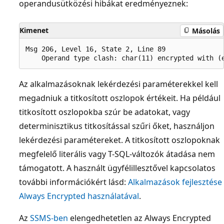
operandusütközési hibákat eredményeznek:
Kimenet
Másolás
Msg 206, Level 16, State 2, Line 89

Az alkalmazásoknak lekérdezési paraméterekkel kell
megadniuk a titkosított oszlopok értékeit. Ha például
titkosított oszlopokba szúr be adatokat, vagy
determinisztikus titkosítással szűri őket, használjon
lekérdezési paramétereket. A titkosított oszlopoknak
megfelelő literális vagy T-SQL-változók átadása nem
támogatott. A használt ügyfélillesztővel kapcsolatos
további információkért lásd:
Alkalmazások fejlesztése
Always Encrypted használatával
.
Az
SSMS-ben
elengedhetetlen az Always Encrypted