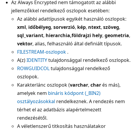
Az Always Encrypted nem támogatott az alábbi
jellemzőkkel rendelkező oszlopok esetében:
Az alábbi adattípusok egyikét használó oszlopok:
xml
,
időbélyeg
,
sorverzió
,
kép
,
ntext
,
szöveg
,
sql_variant
,
hierarchia,
földrajzi hely
,
geometria
,
vektor
, alias, felhasználó által definiált típusok.
FILESTREAM-oszlopok
.
A(z)
IDENTITY
tulajdonsággal rendelkező oszlopok.
ROWGUIDCOL
tulajdonsággal rendelkező
oszlopok.
Karakterlánc oszlopok (
varchar
,
char
és más),
amelyek nem
bináris kódpont (
_BIN2
)
osztályozásokkal
rendelkeznek. A rendezés nem
térhet el az adatbázis alapértelmezett
rendezésétől.
A véletlenszerű titkosítás használatakor