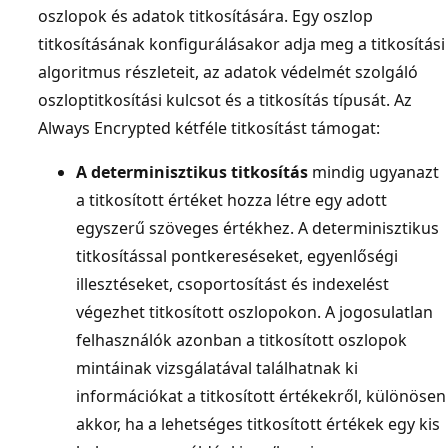
oszlopok és adatok titkosítására. Egy oszlop
titkosításának konfigurálásakor adja meg a titkosítási
algoritmus részleteit, az adatok védelmét szolgáló
oszloptitkosítási kulcsot és a titkosítás típusát. Az
Always Encrypted kétféle titkosítást támogat:
A determinisztikus titkosítás
mindig ugyanazt
a titkosított értéket hozza létre egy adott
egyszerű szöveges értékhez. A determinisztikus
titkosítással pontkereséseket, egyenlőségi
illesztéseket, csoportosítást és indexelést
végezhet titkosított oszlopokon. A jogosulatlan
felhasználók azonban a titkosított oszlopok
mintáinak vizsgálatával találhatnak ki
információkat a titkosított értékekről, különösen
akkor, ha a lehetséges titkosított értékek egy kis