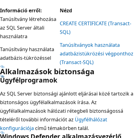
Információ erről:
Nézd
Tanúsítvány létrehozása
CREATE CERTIFICATE (Transact-
az SQL Server általi
SQL)
használatra
Tanúsítványok használata
Tanúsítvány használata
adatbázistükrözési végponthoz
adatbázis-tükrözéssel
(Transact-SQL)
Alkalmazások biztonsága
Ügyfélprogramok
Az SQL Server biztonsági ajánlott eljárásai közé tartozik a
biztonságos ügyfélalkalmazások írása. Az
ügyfélalkalmazások hálózati rétegbeli biztonságossá
tételéről további információt az
Ügyfélhálózat
konfigurációja
című témakörben talál.
Windows Defender alkalmazásvezérlő