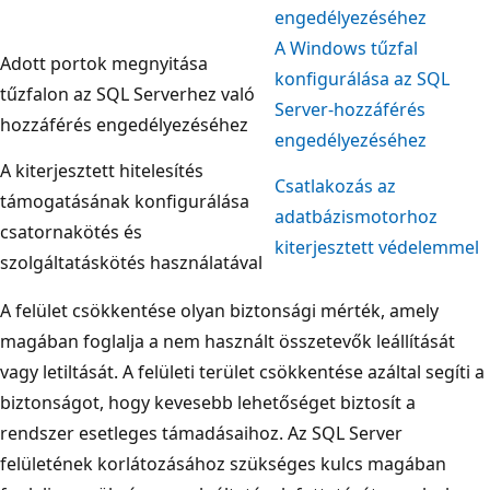
engedélyezéséhez
A Windows tűzfal
Adott portok megnyitása
konfigurálása az SQL
tűzfalon az SQL Serverhez való
Server-hozzáférés
hozzáférés engedélyezéséhez
engedélyezéséhez
A kiterjesztett hitelesítés
Csatlakozás az
támogatásának konfigurálása
adatbázismotorhoz
csatornakötés és
kiterjesztett védelemmel
szolgáltatáskötés használatával
A felület csökkentése olyan biztonsági mérték, amely
magában foglalja a nem használt összetevők leállítását
vagy letiltását. A felületi terület csökkentése azáltal segíti a
biztonságot, hogy kevesebb lehetőséget biztosít a
rendszer esetleges támadásaihoz. Az SQL Server
felületének korlátozásához szükséges kulcs magában