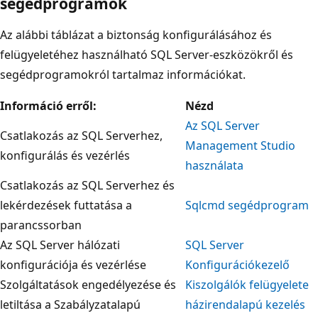
segédprogramok
Az alábbi táblázat a biztonság konfigurálásához és
felügyeletéhez használható SQL Server-eszközökről és
segédprogramokról tartalmaz információkat.
Információ erről:
Nézd
Az SQL Server
Csatlakozás az SQL Serverhez,
Management Studio
konfigurálás és vezérlés
használata
Csatlakozás az SQL Serverhez és
lekérdezések futtatása a
Sqlcmd segédprogram
parancssorban
Az SQL Server hálózati
SQL Server
konfigurációja és vezérlése
Konfigurációkezelő
Szolgáltatások engedélyezése és
Kiszolgálók felügyelete
letiltása a Szabályzatalapú
házirendalapú kezelés