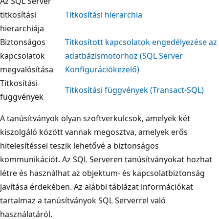
Az SQL Server
titkosítási
Titkosítási hierarchia
hierarchiája
Biztonságos
Titkosított kapcsolatok engedélyezése az
kapcsolatok
adatbázismotorhoz (SQL Server
megvalósítása
Konfigurációkezelő)
Titkosítási
Titkosítási függvények (Transact-SQL)
függvények
A tanúsítványok olyan szoftverkulcsok, amelyek két
kiszolgáló között vannak megosztva, amelyek erős
hitelesítéssel teszik lehetővé a biztonságos
kommunikációt. Az SQL Serveren tanúsítványokat hozhat
létre és használhat az objektum- és kapcsolatbiztonság
javítása érdekében. Az alábbi táblázat információkat
tartalmaz a tanúsítványok SQL Serverrel való
használatáról.