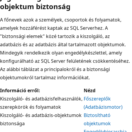
objektum biztonság
A főnevek azok a személyek, csoportok és folyamatok,
amelyek hozzáférést kaptak az SQL Serverhez. A
"biztonsági elemek" közé tartozik a kiszolgáló, az
adatbázis és az adatbázis által tartalmazott objektumok.
Mindegyik rendelkezik olyan engedélykészlettel, amely
konfigurálható az SQL Server felületének csökkentéséhez.
Az alábbi táblázat a principalokról és a biztonsági
objektumokról tartalmaz információkat.
Információ erről:
Nézd
Kiszolgáló- és adatbázisfelhasználók,
Főszereplők
szerepkörök és folyamatok
(Adatbázismotor)
Kiszolgáló- és adatbázis-objektumok
Biztosítható
biztonsága
objektumok
Engedélyhierarchia