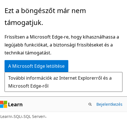
Ugrás
Ezt a böngészőt már nem
a
támogatjuk.
fő
tartalomhoz
Frissítsen a Microsoft Edge-re, hogy kihasználhassa a
legújabb funkciókat, a biztonsági frissítéseket és a
technikai támogatást.
A Microsoft Edge letöltése
További információk az Internet Explorerről és a
Microsoft Edge-ről
Learn
Bejelentkezés
Learn
SQL
SQL Server