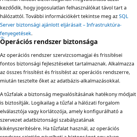
kezdődik, hogy jogosulatlan felhasználókat távol tart a
hálózattól. További információkért tekintse meg az
SQL
Server biztonsági ajánlott eljárásait – Infrastruktúra-
fenyegetések
.
Operációs rendszer biztonsága
Az operációs rendszer szervizcsomagjai és frissítései
fontos biztonsági fejlesztéseket tartalmaznak. Alkalmazza
az összes frissítést és frissítést az operációs rendszerre,
miután tesztelte őket az adatbázis-alkalmazásokkal.
A tűzfalak a biztonság megvalósításának hatékony módjait
is biztosítják. Logikailag a tűzfal a hálózati forgalom
elválasztója vagy korlátozója, amely konfigurálható a
szervezet adatbiztonsági szabályzatának
kikényszerítésére. Ha tűzfalat használ, az operációs
rendszer szintjén növelheti a biztonságot egy olyan