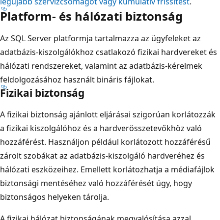
legújabb szervizcsomagot vagy kumulatív frissítést
.
Platform- és hálózati biztonság
Az SQL Server platformja tartalmazza az ügyfeleket az
adatbázis-kiszolgálókhoz csatlakozó fizikai hardvereket és
hálózati rendszereket, valamint az adatbázis-kérelmek
feldolgozásához használt bináris fájlokat.
Fizikai biztonság
A fizikai biztonság ajánlott eljárásai szigorúan korlátozzák
a fizikai kiszolgálóhoz és a hardverösszetevőkhöz való
hozzáférést. Használjon például korlátozott hozzáférésű
zárolt szobákat az adatbázis-kiszolgáló hardveréhez és
hálózati eszközeihez. Emellett korlátozhatja a médiafájlok
biztonsági mentéséhez való hozzáférését úgy, hogy
biztonságos helyeken tárolja.
A fizikai hálózat biztonságának megvalósítása azzal