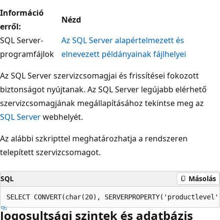
Információ
Nézd
erről:
SQL Server-
Az SQL Server alapértelmezett és
programfájlok
elnevezett példányainak fájlhelyei
Az SQL Server szervizcsomagjai és frissítései fokozott
biztonságot nyújtanak. Az SQL Server legújabb elérhető
szervizcsomagjának megállapításához tekintse meg az
SQL Server
webhelyét.
Az alábbi szkripttel meghatározhatja a rendszeren
telepített szervizcsomagot.
SQL
Másolás
Jogosultsági szintek és adatbázis