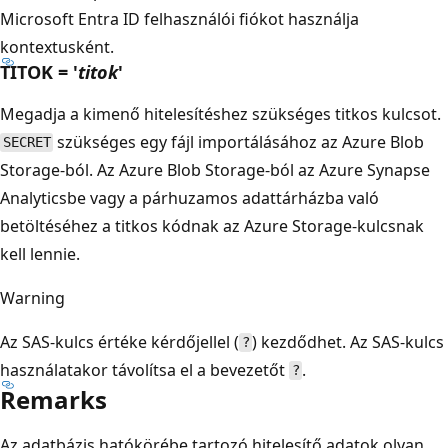
Microsoft Entra ID felhasználói fiókot használja
kontextusként.
TITOK = '
titok
'
Megadja a kimenő hitelesítéshez szükséges titkos kulcsot.
szükséges egy fájl importálásához az Azure Blob
SECRET
Storage-ból. Az Azure Blob Storage-ból az Azure Synapse
Analyticsbe vagy a párhuzamos adattárházba való
betöltéséhez a titkos kódnak az Azure Storage-kulcsnak
kell lennie.
Warning
Az SAS-kulcs értéke kérdőjellel (
) kezdődhet. Az SAS-kulcs
?
használatakor távolítsa el a bevezetőt
.
?
Remarks
Az adatbázis hatókörébe tartozó hitelesítő adatok olyan