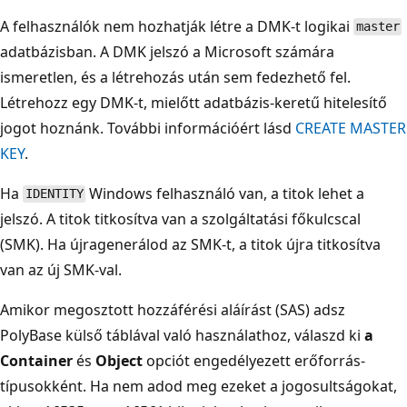
A felhasználók nem hozhatják létre a DMK-t logikai
master
adatbázisban. A DMK jelszó a Microsoft számára
ismeretlen, és a létrehozás után sem fedezhető fel.
Létrehozz egy DMK-t, mielőtt adatbázis-keretű hitelesítő
jogot hoznánk. További információért lásd
CREATE MASTER
KEY
.
Ha
Windows felhasználó van, a titok lehet a
IDENTITY
jelszó. A titok titkosítva van a szolgáltatási főkulcscal
(SMK). Ha újragenerálod az SMK-t, a titok újra titkosítva
van az új SMK-val.
Amikor megosztott hozzáférési aláírást (SAS) adsz
PolyBase külső táblával való használathoz, válaszd ki
a
Container
és
Object
opciót engedélyezett erőforrás-
típusokként. Ha nem adod meg ezeket a jogosultságokat,