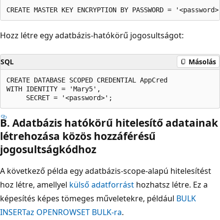
Hozz létre egy adatbázis-hatókörű jogosultságot:
SQL
Másolás
CREATE DATABASE SCOPED CREDENTIAL AppCred

WITH IDENTITY = 'Mary5',

B. Adatbázis hatókörű hitelesítő adatainak
létrehozása közös hozzáférésű
jogosultságkódhoz
A következő példa egy adatbázis-scope-alapú hitelesítést
hoz létre, amellyel
külső adatforrást
hozhatsz létre. Ez a
képesítés képes tömeges műveletekre, például
BULK
INSERT
az OPENROWSET BULK-ra
.