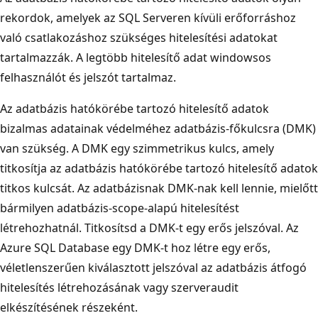
rekordok, amelyek az SQL Serveren kívüli erőforráshoz
való csatlakozáshoz szükséges hitelesítési adatokat
tartalmazzák. A legtöbb hitelesítő adat windowsos
felhasználót és jelszót tartalmaz.
Az adatbázis hatókörébe tartozó hitelesítő adatok
bizalmas adatainak védelméhez adatbázis-főkulcsra (DMK)
van szükség. A DMK egy szimmetrikus kulcs, amely
titkosítja az adatbázis hatókörébe tartozó hitelesítő adatok
titkos kulcsát. Az adatbázisnak DMK-nak kell lennie, mielőtt
bármilyen adatbázis-scope-alapú hitelesítést
létrehozhatnál. Titkosítsd a DMK-t egy erős jelszóval. Az
Azure SQL Database egy DMK-t hoz létre egy erős,
véletlenszerűen kiválasztott jelszóval az adatbázis átfogó
hitelesítés létrehozásának vagy szerveraudit
elkészítésének részeként.