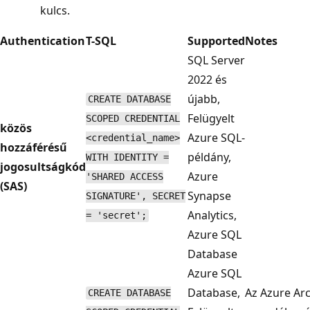
kulcs.
Authentication
T-SQL
Supported
Notes
SQL Server
2022 és
újabb,
CREATE DATABASE
Felügyelt
SCOPED CREDENTIAL
közös
Azure SQL-
<credential_name>
hozzáférésű
példány,
WITH IDENTITY =
jogosultságkód
Azure
'SHARED ACCESS
(SAS)
Synapse
SIGNATURE', SECRET
Analytics,
= 'secret';
Azure SQL
Database
Azure SQL
Database,
Az Azure Ar
CREATE DATABASE