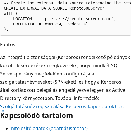
-- Create the external data source referencing the remo
CREATE EXTERNAL DATA SOURCE RemoteSQLServer

WITH (

    LOCATION = 'sqlserver://remote-server-name',

    CREDENTIAL = RemoteSQLCredential

Fontos
Az integrált biztonsággal (Kerberos) rendelkező példányok
közötti lekérdezések megkövetelik, hogy mindkét SQL
Server-példány megfelelően konfigurálja a
szolgáltatásnévneveket (SPN-eket), és hogy a Kerberos
által korlátozott delegálás engedélyezve legyen az Active
Directory-környezetben. További információ:
Szolgáltatásnév regisztrálása Kerberos-kapcsolatokhoz
.
Kapcsolódó tartalom
hitelesítő adatok (adatbázismotor)