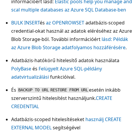
információért lásd:
Elastic pools help you manage and
scal multiple databases az Azure SQL Database-ben
BULK INSERT
és
az OPENROWSET
adatbázis-scoped
credential-okat használ az adatok eléréséhez az Azure
Blob Storage-ból. További információért
lásd: Példák
az Azure Blob Storage adatfolyamos hozzáférésére
.
Adatbázis-hatókörű hitelesítő adatok használata
PolyBase
és
Felügyelt Azure SQL-példány
adatvirtualizálási
funkcióival.
És
esetén inkább
BACKUP TO URL
RESTORE FROM URL
szerverszintű hitelesítést használjunk.
CREATE
CREDENTIAL
Adatbázis-scoped hitelesítéseket
használj CREATE
EXTERNAL MODEL
segítségével