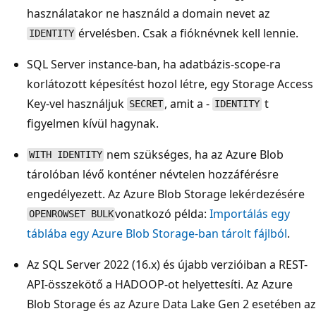
használatakor ne használd a domain nevet az
érvelésben. Csak a fióknévnek kell lennie.
IDENTITY
SQL Server instance-ban, ha adatbázis-scope-ra
korlátozott képesítést hozol létre, egy Storage Access
Key-vel használjuk
, amit a -
t
SECRET
IDENTITY
figyelmen kívül hagynak.
nem szükséges, ha az Azure Blob
WITH IDENTITY
tárolóban lévő konténer névtelen hozzáférésre
engedélyezett. Az Azure Blob Storage lekérdezésére
vonatkozó példa:
Importálás egy
OPENROWSET BULK
táblába egy Azure Blob Storage-ban tárolt fájlból
.
Az SQL Server 2022 (16.x) és újabb verzióiban a REST-
API-összekötő a HADOOP-ot helyettesíti. Az Azure
Blob Storage és az Azure Data Lake Gen 2 esetében az