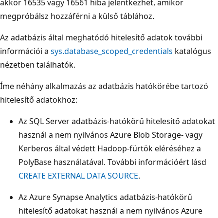
akkor 16535 vagy 16561 hiba jelentkezhet, amikor
megpróbálsz hozzáférni a külső táblához.
Az adatbázis által meghatódó hitelesítő adatok további
információi a
sys.database_scoped_credentials
katalógus
nézetben találhatók.
Íme néhány alkalmazás az adatbázis hatókörébe tartozó
hitelesítő adatokhoz:
Az SQL Server adatbázis-hatókörű hitelesítő adatokat
használ a nem nyilvános Azure Blob Storage- vagy
Kerberos által védett Hadoop-fürtök eléréséhez a
PolyBase használatával. További információért lásd
CREATE EXTERNAL DATA SOURCE
.
Az Azure Synapse Analytics adatbázis-hatókörű
hitelesítő adatokat használ a nem nyilvános Azure