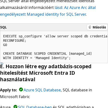
SQL Server által engedélyezett menedzselt identitás
alkalmazásáról információért
lásd: Az Azure Arc által
engedélyezett Managed identity for SQL Server
.
SQL
Másolás
EXECUTE sp_configure 'allow server scoped db credential
RECONFIGURE;

GO

CREATE DATABASE SCOPED CREDENTIAL [managed_id]

E. Hozzon létre egy adatbázis-scoped
hitelesítést Microsoft Entra ID
használatával
Apply to:
Azure SQL Database
, SQL database in
Microsoft Fabric
Azure
SQL Database-ben
és SQL adatbázisban a