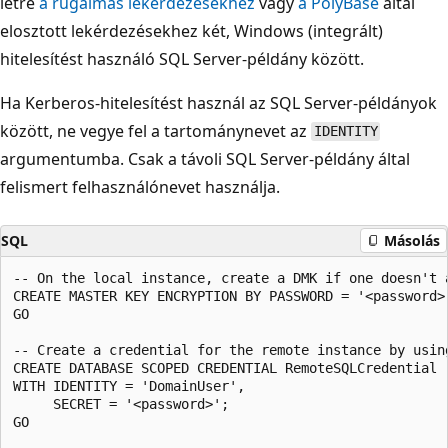
létre
a rugalmas lekérdezésekhez
vagy
a PolyBase
által
elosztott lekérdezésekhez két, Windows (integrált)
hitelesítést használó SQL Server-példány között.
Ha Kerberos-hitelesítést használ az SQL Server-példányok
között, ne vegye fel a tartománynevet az
IDENTITY
argumentumba. Csak a távoli SQL Server-példány által
felismert felhasználónevet használja.
SQL
Másolás
-- On the local instance, create a DMK if one doesn't a
CREATE MASTER KEY ENCRYPTION BY PASSWORD = '<password>'
GO

-- Create a credential for the remote instance by using
CREATE DATABASE SCOPED CREDENTIAL RemoteSQLCredential

WITH IDENTITY = 'DomainUser',

     SECRET = '<password>';

GO
