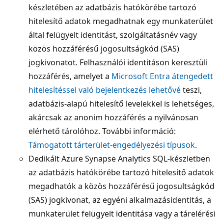
készletében az adatbázis hatókörébe tartozó
hitelesítő adatok megadhatnak egy munkaterület
által felügyelt identitást, szolgáltatásnév vagy
közös hozzáférésű jogosultságkód (SAS)
jogkivonatot. Felhasználói identitáson keresztüli
hozzáférés, amelyet a
Microsoft Entra átengedett
hitelesítéssel való bejelentkezés lehetővé
teszi,
adatbázis-alapú hitelesítő levelekkel is lehetséges,
akárcsak az anonim hozzáférés a nyilvánosan
elérhető tárolóhoz. További információ:
Támogatott tárterület-engedélyezési típusok
.
Dedikált Azure Synapse Analytics SQL-készletben
az adatbázis hatókörébe tartozó hitelesítő adatok
megadhatók a közös hozzáférésű jogosultságkód
(SAS) jogkivonat, az egyéni alkalmazásidentitás, a
munkaterület felügyelt identitása vagy a tárelérési