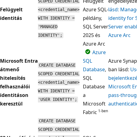
Felügyelt
engedélyez
SCOPED CREDENTIAL
Felügyelt
Azure SQL-
lásd: Manag
<credential_name>
identitás
példány,
identity for
WITH IDENTITY =
SQL Server
Server enab
'MANAGED
2025 és
Azure Arc
IDENTITY';
Azure Arc
Azure
Microsoft Entra
SQL
Azure Synap
CREATE DATABASE
átmenő
Database
,
ban lásd:
Us
SCOPED CREDENTIAL
hitelesítés
SQL
bejelentkez
<credential_name>
felhasználói
Database
Microsoft E
WITH IDENTITY =
identitáson
a
pass-throu
'USER IDENTITY';
keresztül
Microsoft
authenticat
1-ben
Fabric
CREATE DATABASE
SCOPED CREDENTIAL