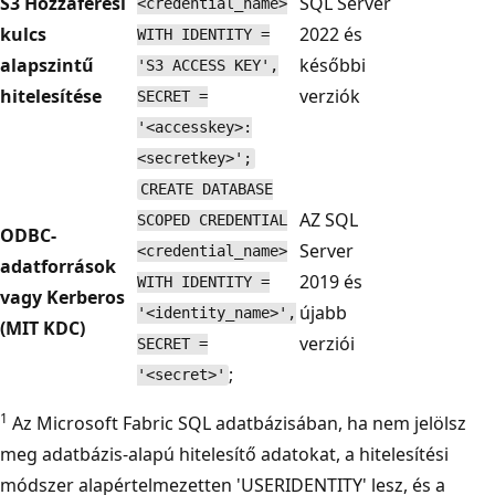
S3 Hozzáférési
SQL Server
<credential_name>
kulcs
2022 és
WITH IDENTITY =
alapszintű
későbbi
'S3 ACCESS KEY',
hitelesítése
verziók
SECRET =
'<accesskey>:
<secretkey>';
CREATE DATABASE
AZ SQL
SCOPED CREDENTIAL
ODBC-
Server
<credential_name>
adatforrások
2019 és
WITH IDENTITY =
vagy Kerberos
újabb
'<identity_name>',
(MIT KDC)
verziói
SECRET =
;
'<secret>'
1
Az Microsoft Fabric SQL adatbázisában, ha nem jelölsz
meg adatbázis-alapú hitelesítő adatokat, a hitelesítési
módszer alapértelmezetten 'USERIDENTITY' lesz, és a