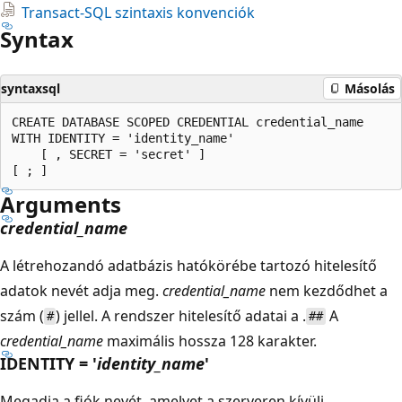
Transact-SQL szintaxis konvenciók
Syntax
syntaxsql
Másolás
CREATE DATABASE SCOPED CREDENTIAL credential_name

WITH IDENTITY = 'identity_name'

    [ , SECRET = 'secret' ]

Arguments
credential_name
A létrehozandó adatbázis hatókörébe tartozó hitelesítő
adatok nevét adja meg.
credential_name
nem kezdődhet a
szám (
) jellel. A rendszer hitelesítő adatai a .
A
#
##
credential_name
maximális hossza 128 karakter.
IDENTITY = '
identity_name
'
Megadja a fiók nevét, amelyet a szerveren kívüli