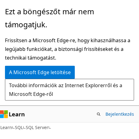
Ugrás
Ezt a böngészőt már nem
a
támogatjuk.
fő
tartalomhoz
Frissítsen a Microsoft Edge-re, hogy kihasználhassa a
legújabb funkciókat, a biztonsági frissítéseket és a
technikai támogatást.
A Microsoft Edge letöltése
További információk az Internet Explorerről és a
Microsoft Edge-ről
Learn
Bejelentkezés
Learn
SQL
SQL Server