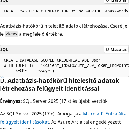
SQL
Másolás
Adatbázis-hatókörű hitelesítő adatok létrehozása. Cserélje
le
a megfelelő értékre.
<key>
SQL
Másolás
CREATE DATABASE SCOPED CREDENTIAL ADL_User

WITH IDENTITY = '<client_id>@<OAuth_2.0_Token_EndPoint>
D. Adatbázis-hatókörű hitelesítő adatok
létrehozása felügyelt identitással
Érvényes:
SQL Server 2025 (17.x) és újabb verziók
Az SQL Server 2025 (17.x) támogatja a
Microsoft Entra által
felügyelt identitásokat
. Az Azure Arc által engedélyezett