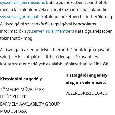
sys.server_permissions
katalógusnézetben tekinthetők
meg, a kiszolgálónevekre vonatkozó információk pedig
sys.server_principals
katalógusnézetben tekinthetők meg.
A kiszolgálói szerepkörök tagságával kapcsolatos
információk
sys.server_role_members
katalógusnézetben
tekinthetők meg.
A kiszolgáló az engedélyek hierarchiájának legmagasabb
szintje. A kiszolgálón letiltható legspecifikusabb és
korlátozott engedélyek az alábbi táblázatban találhatók.
Kiszolgálói engedély
Kiszolgálói engedély
alapján vélelmezett
TÖMEGES MŰVELETEK
VEZÉRLŐKISZOLGÁLÓ
FELÜGYELETE
BÁRMELY AVAILABILITY GROUP
MÓDOSÍTÁSA