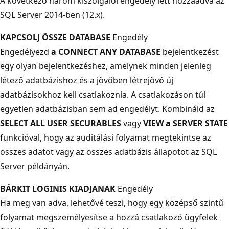
A következő három kiszolgálói engedély lett hozzáadva az
SQL Server 2014-ben (12.x).
KAPCSOLJ ÖSSZE DATABASE
Engedély
Engedélyezd
a CONNECT ANY DATABASE
bejelentkezést
egy olyan bejelentkezéshez, amelynek minden jelenleg
létező adatbázishoz és a jövőben létrejövő új
adatbázisokhoz kell csatlakoznia. A csatlakozáson túl
egyetlen adatbázisban sem ad engedélyt. Kombináld az
SELECT ALL USER SECURABLES
vagy
VIEW a SERVER STATE
funkcióval, hogy az auditálási folyamat megtekintse az
összes adatot vagy az összes adatbázis állapotot az SQL
Server példányán.
BÁRKIT LOGINIS KIADJANAK
Engedély
Ha meg van adva, lehetővé teszi, hogy egy középső szintű
folyamat megszemélyesítse a hozzá csatlakozó ügyfelek