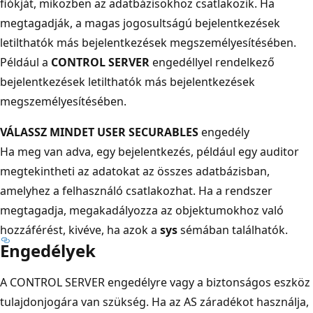
fiókját, miközben az adatbázisokhoz csatlakozik. Ha
megtagadják, a magas jogosultságú bejelentkezések
letilthatók más bejelentkezések megszemélyesítésében.
Például a
CONTROL SERVER
engedéllyel rendelkező
bejelentkezések letilthatók más bejelentkezések
megszemélyesítésében.
VÁLASSZ MINDET USER SECURABLES
engedély
Ha meg van adva, egy bejelentkezés, például egy auditor
megtekintheti az adatokat az összes adatbázisban,
amelyhez a felhasználó csatlakozhat. Ha a rendszer
megtagadja, megakadályozza az objektumokhoz való
hozzáférést, kivéve, ha azok a
sys
sémában találhatók.
Engedélyek
A CONTROL SERVER engedélyre vagy a biztonságos eszköz
tulajdonjogára van szükség. Ha az AS záradékot használja,