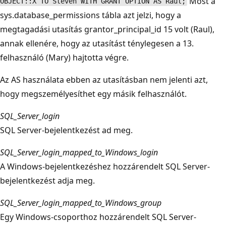
Most a
OBJECT::X TO Steven WITH GRANT OPTION AS Raul;
sys.database_permissions tábla azt jelzi, hogy a
megtagadási utasítás grantor_principal_id 15 volt (Raul),
annak ellenére, hogy az utasítást ténylegesen a 13.
felhasználó (Mary) hajtotta végre.
Az AS használata ebben az utasításban nem jelenti azt,
hogy megszemélyesíthet egy másik felhasználót.
SQL_Server_login
SQL Server-bejelentkezést ad meg.
SQL_Server_login_mapped_to_Windows_login
A Windows-bejelentkezéshez hozzárendelt SQL Server-
bejelentkezést adja meg.
SQL_Server_login_mapped_to_Windows_group
Egy Windows-csoporthoz hozzárendelt SQL Server-