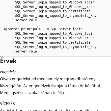
    | SQL_Server_login_mapped_to_Windows_login  

    | SQL_Server_login_mapped_to_Windows_group  

    | SQL_Server_login_mapped_to_certificate  

    | SQL_Server_login_mapped_to_asymmetric_key  

    | server_role  

<grantor_principal> ::= SQL_Server_login   

    | SQL_Server_login_mapped_to_Windows_login  

    | SQL_Server_login_mapped_to_Windows_group  

    | SQL_Server_login_mapped_to_certificate  

    | SQL_Server_login_mapped_to_asymmetric_key  

Érvek
engedély
Olyan engedélyt ad meg, amely megtagadható egy
kiszolgálón. Az engedélyek listáját a témakör későbbi,
Megjegyzések szakaszában találja.
VÍZESÉS
Azt jelzi, hogy a rendszer megtagadja az engedélyt a