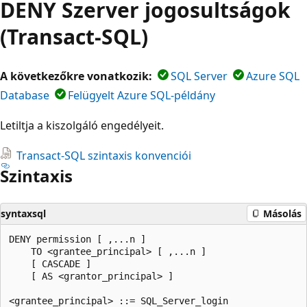
DENY Szerver jogosultságok
(Transact-SQL)
A következőkre vonatkozik:
SQL Server
Azure SQL
Database
Felügyelt Azure SQL-példány
Letiltja a kiszolgáló engedélyeit.
Transact-SQL szintaxis konvenciói
Szintaxis
syntaxsql
Másolás
DENY permission [ ,...n ]   

    TO <grantee_principal> [ ,...n ]  

    [ CASCADE ]  

    [ AS <grantor_principal> ]   

<grantee_principal> ::= SQL_Server_login   
