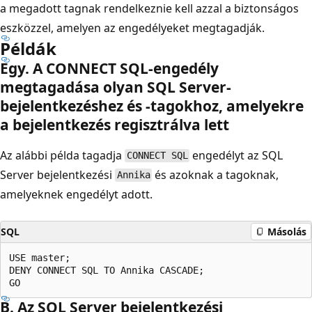
a megadott tagnak rendelkeznie kell azzal a biztonságos
eszközzel, amelyen az engedélyeket megtagadják.
Példák
Egy. A CONNECT SQL-engedély
megtagadása olyan SQL Server-
bejelentkezéshez és -tagokhoz, amelyekre
a bejelentkezés regisztrálva lett
Az alábbi példa tagadja
engedélyt az SQL
CONNECT SQL
Server bejelentkezési
és azoknak a tagoknak,
Annika
amelyeknek engedélyt adott.
SQL
Másolás
USE master;  

DENY CONNECT SQL TO Annika CASCADE;  

B. Az SQL Server bejelentkezési