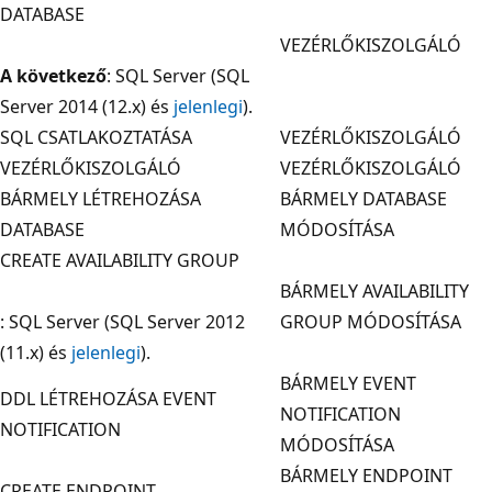
DATABASE
VEZÉRLŐKISZOLGÁLÓ
A következő
: SQL Server (SQL
Server 2014 (12.x) és
jelenlegi
).
SQL CSATLAKOZTATÁSA
VEZÉRLŐKISZOLGÁLÓ
VEZÉRLŐKISZOLGÁLÓ
VEZÉRLŐKISZOLGÁLÓ
BÁRMELY LÉTREHOZÁSA
BÁRMELY DATABASE
DATABASE
MÓDOSÍTÁSA
CREATE AVAILABILITY GROUP
BÁRMELY AVAILABILITY
: SQL Server (SQL Server 2012
GROUP MÓDOSÍTÁSA
(11.x) és
jelenlegi
).
BÁRMELY EVENT
DDL LÉTREHOZÁSA EVENT
NOTIFICATION
NOTIFICATION
MÓDOSÍTÁSA
BÁRMELY ENDPOINT
CREATE ENDPOINT