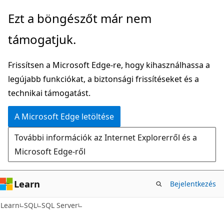
Ugrás
Ezt a böngészőt már nem
a
támogatjuk.
fő
tartalomhoz
Frissítsen a Microsoft Edge-re, hogy kihasználhassa a
legújabb funkciókat, a biztonsági frissítéseket és a
technikai támogatást.
A Microsoft Edge letöltése
További információk az Internet Explorerről és a
Microsoft Edge-ről
Learn
Bejelentkezés
Learn
SQL
SQL Server