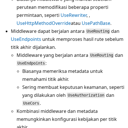
perutean memodifikasi beberapa properti
permintaan, seperti
UseRewriter
, ,
UseHttpMethodOverride
atau
UsePathBase
.
Middleware dapat berjalan antara
dan
UseRouting
UseEndpoints
untuk memproses hasil rute sebelum
titik akhir dijalankan.
Middleware yang berjalan antara
dan
UseRouting
:
UseEndpoints
Biasanya memeriksa metadata untuk
memahami titik akhir.
Sering membuat keputusan keamanan, seperti
yang dilakukan oleh
dan
UseAuthorization
.
UseCors
Kombinasi middleware dan metadata
memungkinkan konfigurasi kebijakan per titik
akhir.