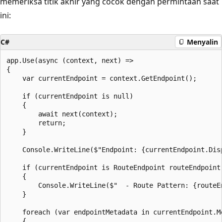
memeriksa titik akhir yang cocok dengan permintaan saat
ini:
C#
Menyalin
app.Use(async (context, next) =>

{

    var currentEndpoint = context.GetEndpoint();

    if (currentEndpoint is null)

    {

        await next(context);

        return;

    }

    Console.WriteLine($"Endpoint: {currentEndpoint.Disp
    if (currentEndpoint is RouteEndpoint routeEndpoint)
    {

        Console.WriteLine($"  - Route Pattern: {routeEn
    }

    foreach (var endpointMetadata in currentEndpoint.Me
    {
