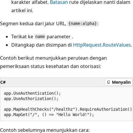
karakter alfabet.
Batasan
rute dijelaskan nanti dalam
artikel ini.
Segmen kedua dari jalur URL,
:
{name:alpha}
Terikat ke
parameter .
name
Ditangkap dan disimpan di
HttpRequest.RouteValues
.
Contoh berikut menunjukkan perutean dengan
pemeriksaan status kesehatan dan otorisasi:
C#
Menyalin
app.UseAuthentication();

app.UseAuthorization();

app.MapHealthChecks("/healthz").RequireAuthorization();
Contoh sebelumnya menunjukkan cara: