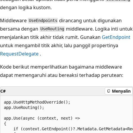
dengan logika kustom.
Middleware
dirancang untuk digunakan
UseEndpoints
bersama dengan
middleware. Logika inti untuk
UseRouting
menjalankan titik akhir tidak rumit. Gunakan
GetEndpoint
untuk mengambil titik akhir, lalu panggil propertinya
RequestDelegate
.
Kode berikut memperlihatkan bagaimana middleware
dapat memengaruhi atau bereaksi terhadap perutean:
C#
Menyalin
app.UseHttpMethodOverride();

app.UseRouting();

app.Use(async (context, next) =>

{

    if (context.GetEndpoint()?.Metadata.GetMetadata<Re