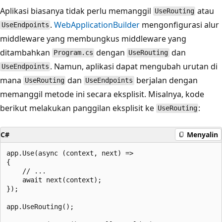
Aplikasi biasanya tidak perlu memanggil
atau
UseRouting
.
WebApplicationBuilder
mengonfigurasi alur
UseEndpoints
middleware yang membungkus middleware yang
ditambahkan
dengan
dan
Program.cs
UseRouting
. Namun, aplikasi dapat mengubah urutan di
UseEndpoints
mana
dan
berjalan dengan
UseRouting
UseEndpoints
memanggil metode ini secara eksplisit. Misalnya, kode
berikut melakukan panggilan eksplisit ke
:
UseRouting
C#
Menyalin
app.Use(async (context, next) =>

{

    // ...

    await next(context);

});

app.UseRouting();
