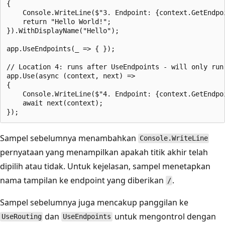
{

    Console.WriteLine($"3. Endpoint: {context.GetEndpo
    return "Hello World!";

}).WithDisplayName("Hello");

app.UseEndpoints(_ => { });

// Location 4: runs after UseEndpoints - will only run 
app.Use(async (context, next) =>

{

    Console.WriteLine($"4. Endpoint: {context.GetEndpo
    await next(context);

Sampel sebelumnya menambahkan
Console.WriteLine
pernyataan yang menampilkan apakah titik akhir telah
dipilih atau tidak. Untuk kejelasan, sampel menetapkan
nama tampilan ke endpoint yang diberikan
.
/
Sampel sebelumnya juga mencakup panggilan ke
dan
untuk mengontrol dengan
UseRouting
UseEndpoints