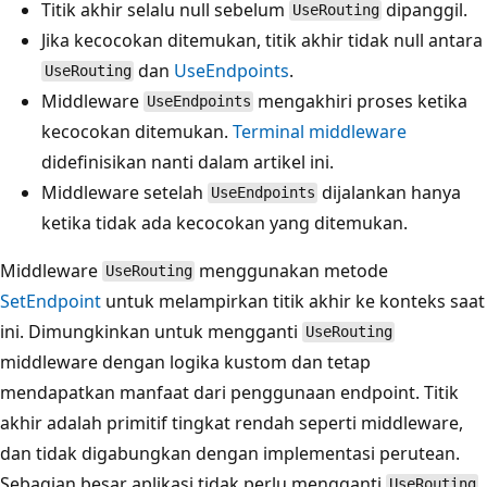
Titik akhir selalu null sebelum
dipanggil.
UseRouting
Jika kecocokan ditemukan, titik akhir tidak null antara
dan
UseEndpoints
.
UseRouting
Middleware
mengakhiri proses ketika
UseEndpoints
kecocokan ditemukan.
Terminal middleware
didefinisikan nanti dalam artikel ini.
Middleware setelah
dijalankan hanya
UseEndpoints
ketika tidak ada kecocokan yang ditemukan.
Middleware
menggunakan metode
UseRouting
SetEndpoint
untuk melampirkan titik akhir ke konteks saat
ini. Dimungkinkan untuk mengganti
UseRouting
middleware dengan logika kustom dan tetap
mendapatkan manfaat dari penggunaan endpoint. Titik
akhir adalah primitif tingkat rendah seperti middleware,
dan tidak digabungkan dengan implementasi perutean.
Sebagian besar aplikasi tidak perlu mengganti
UseRouting