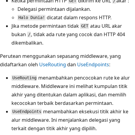
Ketika permintaan HTTP
dikirim ke URL
akar :
GET
/
Delegasi permintaan dijalankan.
dicatat dalam respons HTTP.
Halo Dunia!
Jika metode permintaan tidak
atau URL akar
GET
bukan
, tidak ada rute yang cocok dan HTTP 404
/
dikembalikan.
Perutean menggunakan sepasang middleware, yang
didaftarkan oleh
UseRouting
dan
UseEndpoints
:
menambahkan pencocokan rute ke alur
UseRouting
middleware. Middleware ini melihat kumpulan titik
akhir yang ditentukan dalam aplikasi, dan memilih
kecocokan
terbaik berdasarkan permintaan.
menambahkan eksekusi titik akhir ke
UseEndpoints
alur middleware. Ini menjalankan delegasi yang
terkait dengan titik akhir yang dipilih.