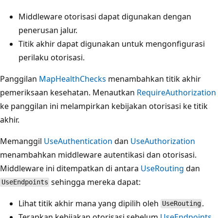
Middleware otorisasi dapat digunakan dengan
penerusan jalur.
Titik akhir dapat digunakan untuk mengonfigurasi
perilaku otorisasi.
Panggilan
MapHealthChecks
menambahkan titik akhir
pemeriksaan kesehatan. Menautkan
RequireAuthorization
ke panggilan ini melampirkan kebijakan otorisasi ke titik
akhir.
Memanggil
UseAuthentication
dan
UseAuthorization
menambahkan middleware autentikasi dan otorisasi.
Middleware ini ditempatkan di antara
UseRouting
dan
sehingga mereka dapat:
UseEndpoints
Lihat titik akhir mana yang dipilih oleh
.
UseRouting
Terapkan kebijakan otorisasi sebelum
UseEndpoints