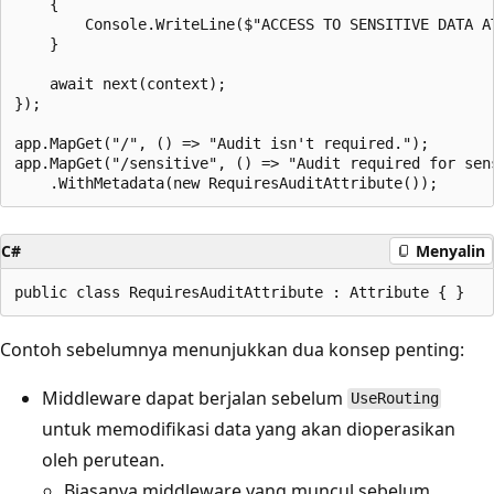
    {

        Console.WriteLine($"ACCESS TO SENSITIVE DATA AT
    }

    await next(context);

});

app.MapGet("/", () => "Audit isn't required.");

app.MapGet("/sensitive", () => "Audit required for sens
C#
Menyalin
Contoh sebelumnya menunjukkan dua konsep penting:
Middleware dapat berjalan sebelum
UseRouting
untuk memodifikasi data yang akan dioperasikan
oleh perutean.
Biasanya middleware yang muncul sebelum