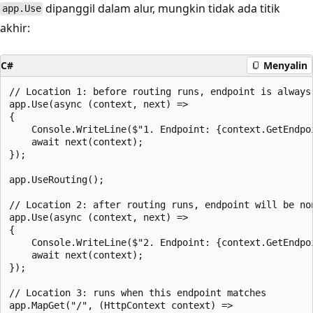
dipanggil dalam alur, mungkin tidak ada titik
app.Use
akhir:
C#
Menyalin
// Location 1: before routing runs, endpoint is always 
app.Use(async (context, next) =>

{

    Console.WriteLine($"1. Endpoint: {context.GetEndpo
    await next(context);

});

app.UseRouting();

// Location 2: after routing runs, endpoint will be non
app.Use(async (context, next) =>

{

    Console.WriteLine($"2. Endpoint: {context.GetEndpo
    await next(context);

});

// Location 3: runs when this endpoint matches

app.MapGet("/", (HttpContext context) =>
