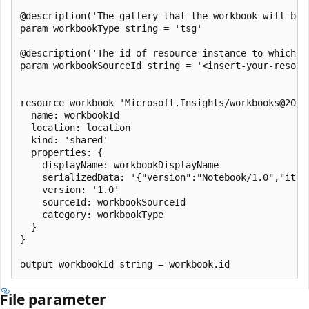
@description('The gallery that the workbook will bee
param workbookType string = 'tsg'

@description('The id of resource instance to which t
param workbookSourceId string = '<insert-your-resourc
resource workbook 'Microsoft.Insights/workbooks@2018-
  name: workbookId

  location: location

  kind: 'shared'

  properties: {

    displayName: workbookDisplayName

    serializedData: '{"version":"Notebook/1.0","item
    version: '1.0'

    sourceId: workbookSourceId

    category: workbookType

  }

}

File parameter