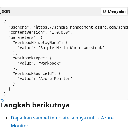
JSON
Menyalin
{

  "$schema": "https://schema.management.azure.com/sche
  "contentVersion": "1.0.0.0",

  "parameters": {

    "workbookDisplayName": {

      "value": "Sample Hello World workbook"

    },

    "workbookType": {

      "value": "workbook"

    },

    "workbookSourceId": {

      "value": "Azure Monitor"

    }

  }

Langkah berikutnya
Dapatkan sampel template lainnya untuk Azure
Monitor
.