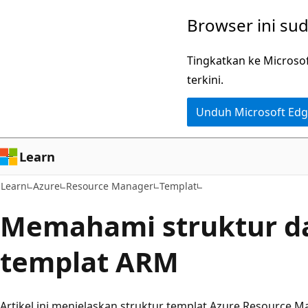
Lompati
Browser ini su
ke
konten
Tingkatkan ke Microso
utama
terkini.
Unduh Microsoft Ed
Learn
Learn
Azure
Resource Manager
Templat
Memahami struktur da
templat ARM
Artikel ini menjelaskan struktur templat Azure Resource Ma