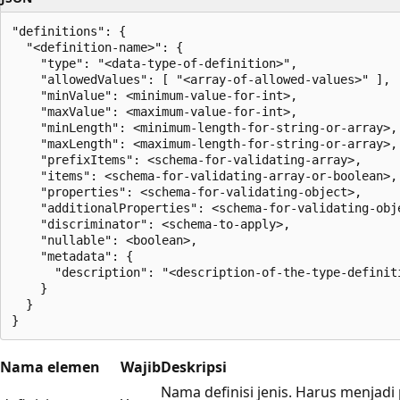
"definitions": {

  "<definition-name>": {

    "type": "<data-type-of-definition>",

    "allowedValues": [ "<array-of-allowed-values>" ],

    "minValue": <minimum-value-for-int>,

    "maxValue": <maximum-value-for-int>,

    "minLength": <minimum-length-for-string-or-array>,

    "maxLength": <maximum-length-for-string-or-array>,

    "prefixItems": <schema-for-validating-array>,

    "items": <schema-for-validating-array-or-boolean>,

    "properties": <schema-for-validating-object>,

    "additionalProperties": <schema-for-validating-obje
    "discriminator": <schema-to-apply>,

    "nullable": <boolean>,

    "metadata": {

      "description": "<description-of-the-type-definiti
    }

  }

Nama elemen
Wajib
Deskripsi
Nama definisi jenis. Harus menjadi 