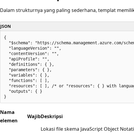
Dalam strukturnya yang paling sederhana, templat memili
JSON
{

  "$schema": "https://schema.management.azure.com/sche
  "languageVersion": "",

  "contentVersion": "",

  "apiProfile": "",

  "definitions": { },

  "parameters": { },

  "variables": { },

  "functions": [ ],

  "resources": [ ], /* or "resources": { } with languag
  "outputs": { }

Nama
Wajib
Deskripsi
elemen
Lokasi file skema JavaScript Object Nota