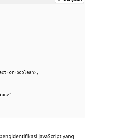
ct-or-boolean>,

on>"

pengidentifikasi JavaScript yang