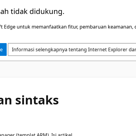
dah tidak didukung.
ft Edge untuk memanfaatkan fitur, pembaruan keamanan, 
ge
Informasi selengkapnya tentang Internet Explorer da
n sintaks
nager (templat ARM). Isi artikel