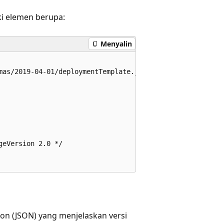
ki elemen berupa:
Menyalin
mas/2019-04-01/deploymentTemplate.json#",

eVersion 2.0 */

tion (JSON) yang menjelaskan versi