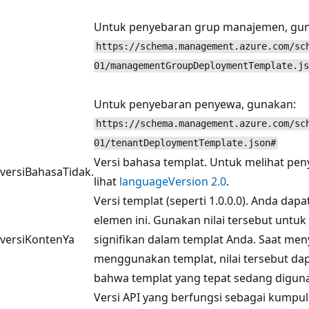
Untuk penyebaran grup manajemen, gu
https://schema.management.azure.com/sc
01/managementGroupDeploymentTemplate.js
Untuk penyebaran penyewa, gunakan:
https://schema.management.azure.com/sc
01/tenantDeploymentTemplate.json#
Versi bahasa templat. Untuk melihat pe
versiBahasa
Tidak.
lihat
languageVersion 2.0
.
Versi templat (seperti 1.0.0.0). Anda da
elemen ini. Gunakan nilai tersebut un
versiKonten
Ya
signifikan dalam templat Anda. Saat me
menggunakan templat, nilai tersebut d
bahwa templat yang tepat sedang digun
Versi API yang berfungsi sebagai kumpul