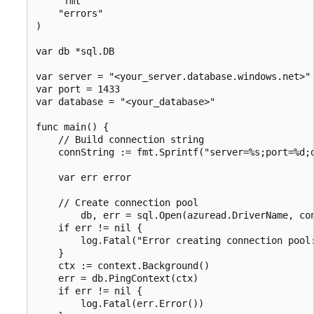
    "fmt"

    "errors"

)

var db *sql.DB

var server = "<your_server.database.windows.net>"

var port = 1433

var database = "<your_database>"

func main() {

    // Build connection string

    connString := fmt.Sprintf("server=%s;port=%d;d
    var err error

    // Create connection pool

        db, err = sql.Open(azuread.DriverName, con
    if err != nil {

        log.Fatal("Error creating connection pool:
    }

    ctx := context.Background()

    err = db.PingContext(ctx)

    if err != nil {

        log.Fatal(err.Error())
