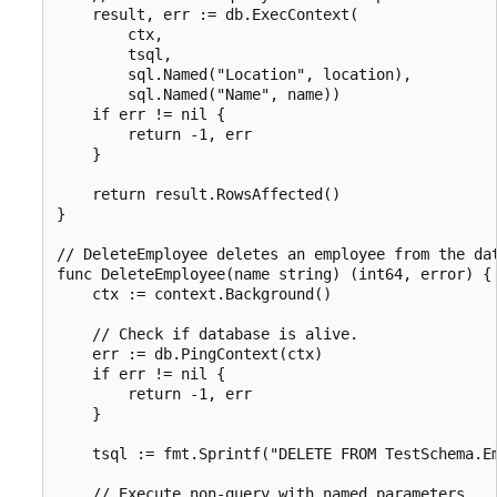
    result, err := db.ExecContext(

        ctx,

        tsql,

        sql.Named("Location", location),

        sql.Named("Name", name))

    if err != nil {

        return -1, err

    }

    return result.RowsAffected()

}

// DeleteEmployee deletes an employee from the dat
func DeleteEmployee(name string) (int64, error) {

    ctx := context.Background()

    // Check if database is alive.

    err := db.PingContext(ctx)

    if err != nil {

        return -1, err

    }

    tsql := fmt.Sprintf("DELETE FROM TestSchema.Em
    // Execute non-query with named parameters
