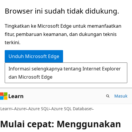
Lompati
Browser ini sudah tidak didukung.
ke
konten
Tingkatkan ke Microsoft Edge untuk memanfaatkan
utama
fitur, pembaruan keamanan, dan dukungan teknis
terkini.
Unduh Microsoft Edge
Informasi selengkapnya tentang Internet Explorer
dan Microsoft Edge
Learn
Masuk
Learn
Azure
Azure SQL
Azure SQL Database
Mulai cepat: Menggunakan