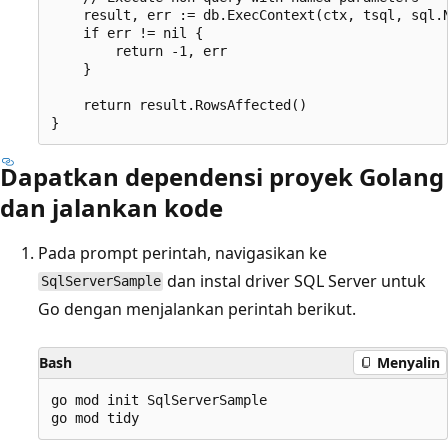
    result, err := db.ExecContext(ctx, tsql, sql.N
    if err != nil {

        return -1, err

    }

    return result.RowsAffected()

Dapatkan dependensi proyek Golang
dan jalankan kode
Pada prompt perintah, navigasikan ke
dan instal driver SQL Server untuk
SqlServerSample
Go dengan menjalankan perintah berikut.
Bash
Menyalin
go mod init SqlServerSample
