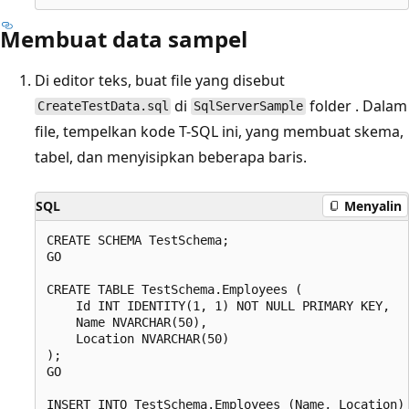
Membuat data sampel
Di editor teks, buat file yang disebut
di
folder . Dalam
CreateTestData.sql
SqlServerSample
file, tempelkan kode T-SQL ini, yang membuat skema,
tabel, dan menyisipkan beberapa baris.
SQL
Menyalin
CREATE SCHEMA TestSchema;

GO

CREATE TABLE TestSchema.Employees (

    Id INT IDENTITY(1, 1) NOT NULL PRIMARY KEY,

    Name NVARCHAR(50),

    Location NVARCHAR(50)

);

GO

INSERT INTO TestSchema.Employees (Name, Location)
