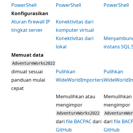
PowerShell
PowerShell
PowerShell
Konfigurasikan
Aturan firewall IP
Konektivitas dari
tingkat server
komputer virtual
Konektivitas dari
Menyambung
lokal
instans SQL 
Memuat data
AdventureWorks2022
dimuat sesuai
Pulihkan
Pulihkan
panduan mulai
WideWorldImporters
WideWorldIm
cepat
Memulihkan atau
Memulihkan 
mengimpor
mengimpor
AdventureWorks2022
AdventureWor
dari
file BACPAC
dari
dari
file BAC
GitHub
GitHub