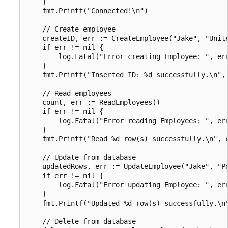
    }

    fmt.Printf("Connected!\n")

    // Create employee

    createID, err := CreateEmployee("Jake", "Unite
    if err != nil {

        log.Fatal("Error creating Employee: ", err
    }

    fmt.Printf("Inserted ID: %d successfully.\n", 
    // Read employees

    count, err := ReadEmployees()

    if err != nil {

        log.Fatal("Error reading Employees: ", err
    }

    fmt.Printf("Read %d row(s) successfully.\n", c
    // Update from database

    updatedRows, err := UpdateEmployee("Jake", "Po
    if err != nil {

        log.Fatal("Error updating Employee: ", err
    }

    fmt.Printf("Updated %d row(s) successfully.\n"
    // Delete from database
