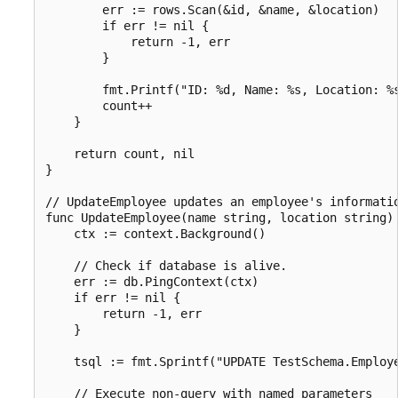
        err := rows.Scan(&id, &name, &location)

        if err != nil {

            return -1, err

        }

        fmt.Printf("ID: %d, Name: %s, Location: %s
        count++

    }

    return count, nil

}

// UpdateEmployee updates an employee's informatio
func UpdateEmployee(name string, location string) 
    ctx := context.Background()

    // Check if database is alive.

    err := db.PingContext(ctx)

    if err != nil {

        return -1, err

    }

    tsql := fmt.Sprintf("UPDATE TestSchema.Employe
    // Execute non-query with named parameters
