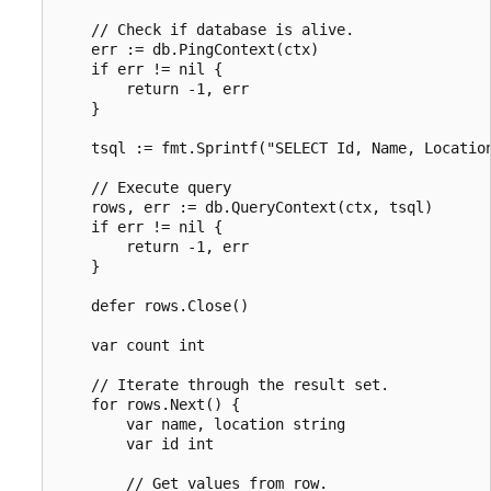
    // Check if database is alive.

    err := db.PingContext(ctx)

    if err != nil {

        return -1, err

    }

    tsql := fmt.Sprintf("SELECT Id, Name, Location
    // Execute query

    rows, err := db.QueryContext(ctx, tsql)

    if err != nil {

        return -1, err

    }

    defer rows.Close()

    var count int

    // Iterate through the result set.

    for rows.Next() {

        var name, location string

        var id int

        // Get values from row.
