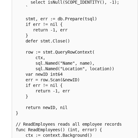
      select isNull(SCOPE_IDENTITY(), -1);

    `

    stmt, err := db.Prepare(tsql)

    if err != nil {

       return -1, err

    }

    defer stmt.Close()

    row := stmt.QueryRowContext(

        ctx,

        sql.Named("Name", name),

        sql.Named("Location", location))

    var newID int64

    err = row.Scan(&newID)

    if err != nil {

        return -1, err

    }

    return newID, nil

}

// ReadEmployees reads all employee records

func ReadEmployees() (int, error) {

    ctx := context.Background()
