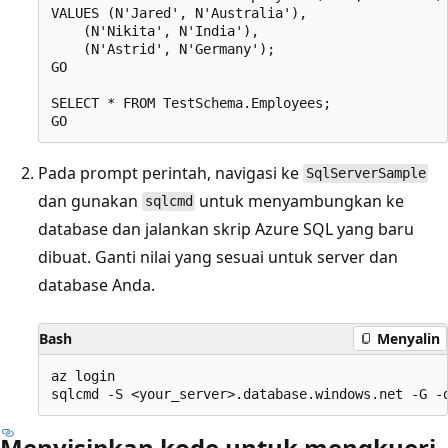
VALUES (N'Jared', N'Australia'),

    (N'Nikita', N'India'),

    (N'Astrid', N'Germany');

GO

SELECT * FROM TestSchema.Employees;

Pada prompt perintah, navigasi ke
SqlServerSample
dan gunakan
untuk menyambungkan ke
sqlcmd
database dan jalankan skrip Azure SQL yang baru
dibuat. Ganti nilai yang sesuai untuk server dan
database Anda.
Bash
Menyalin
az login

Menyisipkan kode untuk mengkueri