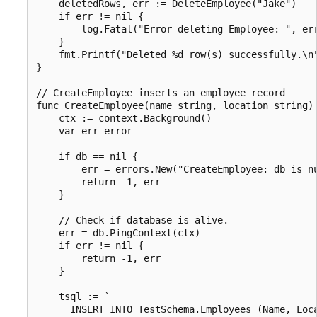
    deletedRows, err := DeleteEmployee("Jake")

    if err != nil {

        log.Fatal("Error deleting Employee: ", err
    }

    fmt.Printf("Deleted %d row(s) successfully.\n"
}

// CreateEmployee inserts an employee record

func CreateEmployee(name string, location string) 
    ctx := context.Background()

    var err error

    if db == nil {

        err = errors.New("CreateEmployee: db is nu
        return -1, err

    }

    // Check if database is alive.

    err = db.PingContext(ctx)

    if err != nil {

        return -1, err

    }

    tsql := `

      INSERT INTO TestSchema.Employees (Name, Loca