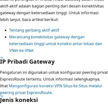
aktif-aktif adalah bagian penting dari desain konektivitas
gateway dengan ketersediaan tinggi. Untuk informasi
lebih lanjut, baca artikel berikut:
Tentang gerbang aktif-aktif
Merancang konektivitas gateway dengan
ketersediaan tinggi untuk koneksi antar-lokasi dan
VNet-ke-VNet
IP Pribadi Gateway
Pengaturan ini digunakan untuk konfigurasi peering privat
ExpressRoute tertentu. Untuk informasi selengkapnya,
lihat
Mengonfigurasi koneksi VPN Situs-ke-Situs melalui
peering privat ExpressRoute
.
Jenis koneksi