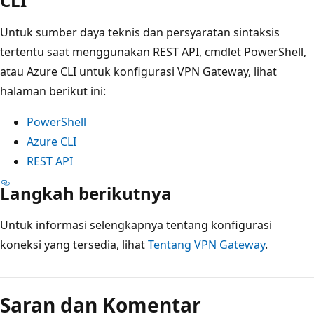
CLI
Untuk sumber daya teknis dan persyaratan sintaksis
tertentu saat menggunakan REST API, cmdlet PowerShell,
atau Azure CLI untuk konfigurasi VPN Gateway, lihat
halaman berikut ini:
PowerShell
Azure CLI
REST API
Langkah berikutnya
Untuk informasi selengkapnya tentang konfigurasi
koneksi yang tersedia, lihat
Tentang VPN Gateway
.
Saran dan Komentar