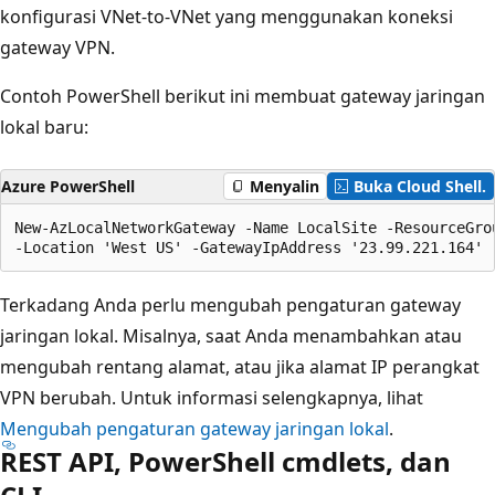
konfigurasi VNet-to-VNet yang menggunakan koneksi
gateway VPN.
Contoh PowerShell berikut ini membuat gateway jaringan
lokal baru:
Azure PowerShell
Menyalin
Buka Cloud Shell.
New-AzLocalNetworkGateway -Name LocalSite -ResourceGrou
Terkadang Anda perlu mengubah pengaturan gateway
jaringan lokal. Misalnya, saat Anda menambahkan atau
mengubah rentang alamat, atau jika alamat IP perangkat
VPN berubah. Untuk informasi selengkapnya, lihat
Mengubah pengaturan gateway jaringan lokal
.
REST API, PowerShell cmdlets, dan