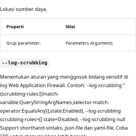
Lokasi sumber daya.
Properti
Nilai
Grup parameter:
Parameters Arguments
--log-scrubbing
Menentukan aturan yang menggosok bidang sensitif di
log Web Application Firewall. Contoh: --log-scrubbing "
{scrubbing-rules:[{match-
variable:QueryStringArgNames,selector-match-
operator:EqualsAny}],state:Enabled}, --log-scrubbing
scrubbing-rules=[] state=Disabled, --log-scrubbing null
Support shorthand-sintaks, json-file dan yaml-file. Coba