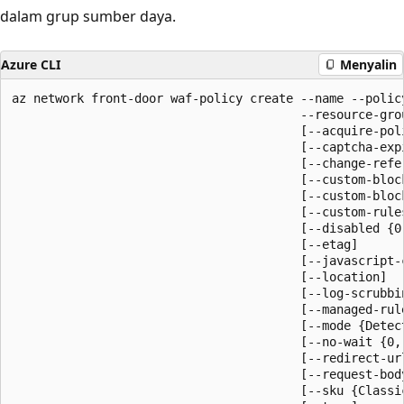
dalam grup sumber daya.
Azure CLI
Menyalin
az network front-door waf-policy create --name --policy
                                        --resource-grou
                                        [--acquire-poli
                                        [--captcha-expi
                                        [--change-refer
                                        [--custom-block
                                        [--custom-block
                                        [--custom-rules
                                        [--disabled {0
                                        [--etag]

                                        [--javascript-
                                        [--location]

                                        [--log-scrubbin
                                        [--managed-rule
                                        [--mode {Detect
                                        [--no-wait {0,
                                        [--redirect-url
                                        [--request-body
                                        [--sku {Classi