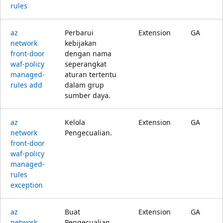
rules
az
Perbarui
Extension
GA
network
kebijakan
front-door
dengan nama
waf-policy
seperangkat
managed-
aturan tertentu
rules add
dalam grup
sumber daya.
az
Kelola
Extension
GA
network
Pengecualian.
front-door
waf-policy
managed-
rules
exception
az
Buat
Extension
GA
network
Pengecualian.