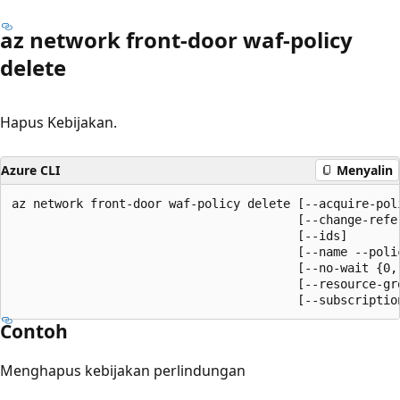
az network front-door waf-policy
delete
Hapus Kebijakan.
Azure CLI
Menyalin
az network front-door waf-policy delete [--acquire-poli
                                        [--change-refer
                                        [--ids]

                                        [--name --polic
                                        [--no-wait {0,
                                        [--resource-gro
                                        [--subscriptio
Contoh
Menghapus kebijakan perlindungan