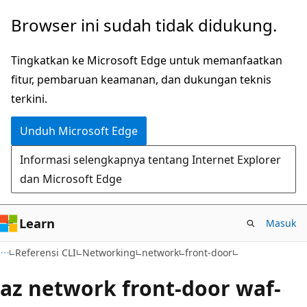
Lompati
Lewati
Browser ini sudah tidak didukung.
ke
ke
konten
navigasi
Tingkatkan ke Microsoft Edge untuk memanfaatkan
utama
dalam
fitur, pembaruan keamanan, dan dukungan teknis
halaman
terkini.
Unduh Microsoft Edge
Informasi selengkapnya tentang Internet Explorer
dan Microsoft Edge
Learn
Masuk
Referensi CLI
Networking
network
front-door
az network front-door waf-