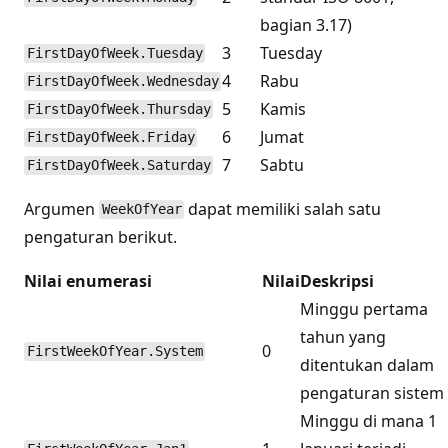
bagian 3.17)
3
Tuesday
FirstDayOfWeek.Tuesday
4
Rabu
FirstDayOfWeek.Wednesday
5
Kamis
FirstDayOfWeek.Thursday
6
Jumat
FirstDayOfWeek.Friday
7
Sabtu
FirstDayOfWeek.Saturday
Argumen
dapat memiliki salah satu
WeekOfYear
pengaturan berikut.
Nilai enumerasi
Nilai
Deskripsi
Minggu pertama
tahun yang
0
FirstWeekOfYear.System
ditentukan dalam
pengaturan sistem
Minggu di mana 1