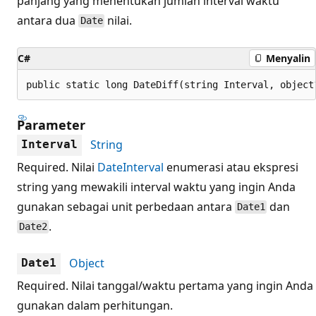
panjang yang menentukan jumlah interval waktu
antara dua
nilai.
Date
C#
Menyalin
public static long DateDiff(string Interval, object
Parameter
String
Interval
Required. Nilai
DateInterval
enumerasi atau ekspresi
string yang mewakili interval waktu yang ingin Anda
gunakan sebagai unit perbedaan antara
dan
Date1
.
Date2
Object
Date1
Required. Nilai tanggal/waktu pertama yang ingin Anda
gunakan dalam perhitungan.