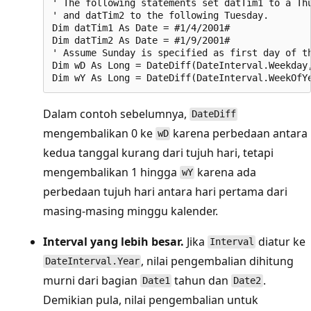
' The following statements set datTim1 to a Thu
' and datTim2 to the following Tuesday.

Dim datTim1 As Date = #1/4/2001#

Dim datTim2 As Date = #1/9/2001#

' Assume Sunday is specified as first day of th
Dim wD As Long = DateDiff(DateInterval.Weekday,
Dalam contoh sebelumnya,
DateDiff
mengembalikan 0 ke
karena perbedaan antara
wD
kedua tanggal kurang dari tujuh hari, tetapi
mengembalikan 1 hingga
karena ada
wY
perbedaan tujuh hari antara hari pertama dari
masing-masing minggu kalender.
Interval yang lebih besar.
Jika
diatur ke
Interval
, nilai pengembalian dihitung
DateInterval.Year
murni dari bagian
tahun dan
.
Date1
Date2
Demikian pula, nilai pengembalian untuk