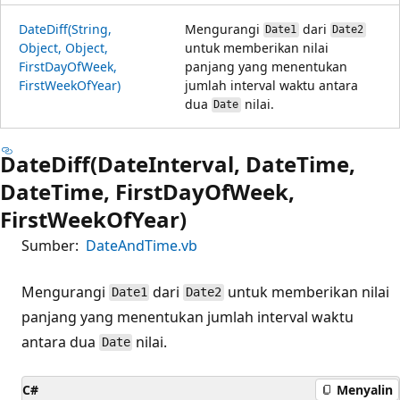
DateDiff(String,
Mengurangi
dari
Date1
Date2
Object, Object,
untuk memberikan nilai
FirstDayOfWeek,
panjang yang menentukan
FirstWeekOfYear)
jumlah interval waktu antara
dua
nilai.
Date
DateDiff(DateInterval, DateTime,
DateTime, FirstDayOfWeek,
FirstWeekOfYear)
Sumber:
DateAndTime.vb
Mengurangi
dari
untuk memberikan nilai
Date1
Date2
panjang yang menentukan jumlah interval waktu
antara dua
nilai.
Date
C#
Menyalin