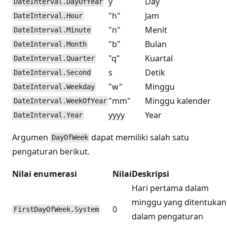
y
Day
DateInterval.DayOfYear
"h"
Jam
DateInterval.Hour
"n"
Menit
DateInterval.Minute
"b"
Bulan
DateInterval.Month
"q"
Kuartal
DateInterval.Quarter
s
Detik
DateInterval.Second
"w"
Minggu
DateInterval.Weekday
"mm"
Minggu kalender
DateInterval.WeekOfYear
yyyy
Year
DateInterval.Year
Argumen
dapat memiliki salah satu
DayOfWeek
pengaturan berikut.
Nilai enumerasi
Nilai
Deskripsi
Hari pertama dalam
minggu yang ditentukan
0
FirstDayOfWeek.System
dalam pengaturan