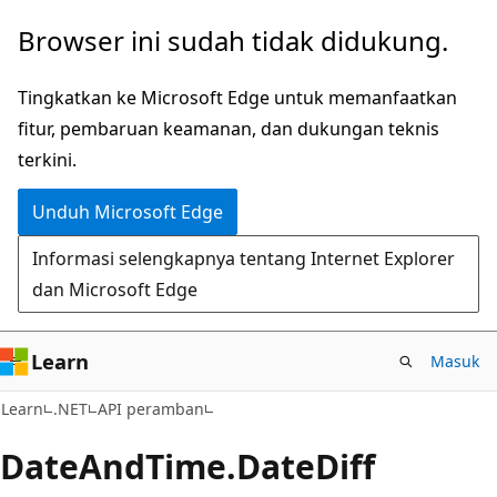
Lompati
Lewati
Browser ini sudah tidak didukung.
ke
ke
konten
navigasi
Tingkatkan ke Microsoft Edge untuk memanfaatkan
utama
dalam
fitur, pembaruan keamanan, dan dukungan teknis
halaman
terkini.
Unduh Microsoft Edge
Informasi selengkapnya tentang Internet Explorer
dan Microsoft Edge
Learn
Masuk
C#
Learn
.NET
API peramban
Date
And
Time.
Date
Diff