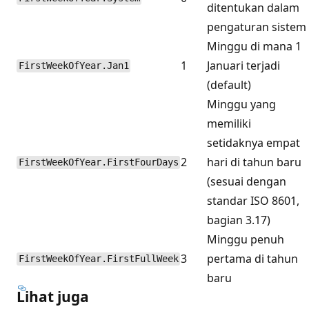
ditentukan dalam
pengaturan sistem
Minggu di mana 1
1
Januari terjadi
FirstWeekOfYear.Jan1
(default)
Minggu yang
memiliki
setidaknya empat
2
hari di tahun baru
FirstWeekOfYear.FirstFourDays
(sesuai dengan
standar ISO 8601,
bagian 3.17)
Minggu penuh
3
pertama di tahun
FirstWeekOfYear.FirstFullWeek
baru
Lihat juga