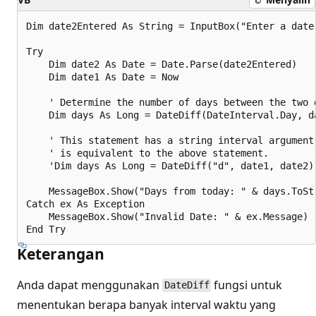
Dim date2Entered As String = InputBox("Enter a date"
Try

    Dim date2 As Date = Date.Parse(date2Entered)

    Dim date1 As Date = Now

    ' Determine the number of days between the two d
    Dim days As Long = DateDiff(DateInterval.Day, da
    ' This statement has a string interval argument,
    ' is equivalent to the above statement.

    'Dim days As Long = DateDiff("d", date1, date2)

    MessageBox.Show("Days from today: " & days.ToStr
Catch ex As Exception

    MessageBox.Show("Invalid Date: " & ex.Message)

Keterangan
Anda dapat menggunakan
fungsi untuk
DateDiff
menentukan berapa banyak interval waktu yang