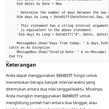
    Dim date1 As Date = Now

    ' Determine the number of days between the two d
    Dim days As Long = DateDiff(DateInterval.Day, da
    ' This statement has a string interval argument,
    ' is equivalent to the above statement.

    'Dim days As Long = DateDiff("d", date1, date2)

    MessageBox.Show("Days from today: " & days.ToStr
Catch ex As Exception

    MessageBox.Show("Invalid Date: " & ex.Message)

Keterangan
Anda dapat menggunakan
fungsi untuk
DateDiff
menentukan berapa banyak interval waktu yang
ditentukan antara dua nilai tanggal/waktu. Misalnya,
Anda mungkin menggunakan
untuk
DateDiff
menghitung jumlah hari antara dua tanggal, atau