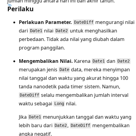
jumlah minggu antara hari ini dan akhir tahun.
Perilaku
Perlakuan Parameter.
mengurangi nilai
DateDiff
dari
nilai
untuk menghasilkan
Date1
Date2
perbedaan. Tidak ada nilai yang diubah dalam
program panggilan.
Mengembalikan Nilai.
Karena
dan
Date1
Date2
merupakan jenis
data, mereka menyimpan
Date
nilai tanggal dan waktu yang akurat hingga 100
tanda nanodetik pada timer sistem. Namun,
selalu mengembalikan jumlah interval
DateDiff
waktu sebagai
nilai.
Long
Jika
menunjukkan tanggal dan waktu yang
Date1
lebih baru dari
,
mengembalikan
Date2
DateDiff
angka negatif.