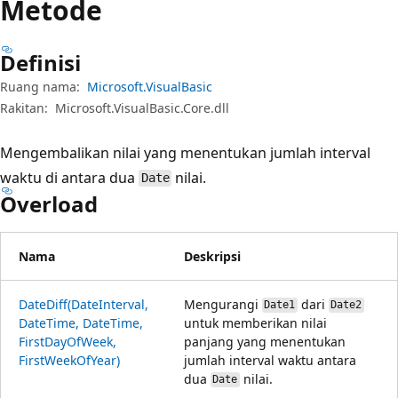
Metode
Definisi
Ruang nama:
Microsoft.VisualBasic
Rakitan:
Microsoft.VisualBasic.Core.dll
Mengembalikan nilai yang menentukan jumlah interval
waktu di antara dua
nilai.
Date
Overload
Nama
Deskripsi
DateDiff(DateInterval,
Mengurangi
dari
Date1
Date2
DateTime, DateTime,
untuk memberikan nilai
FirstDayOfWeek,
panjang yang menentukan
FirstWeekOfYear)
jumlah interval waktu antara
dua
nilai.
Date