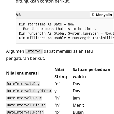
ditunjukkan contoh berikut.
VB
Menyalin
Dim startTime As Date = Now

' Run the process that is to be timed.

Dim runLength As Global.System.TimeSpan = Now.S
Argumen
dapat memiliki salah satu
Interval
pengaturan berikut.
Nilai
Satuan perbedaan
Nilai enumerasi
String
waktu
"d"
Day
DateInterval.Day
y
Day
DateInterval.DayOfYear
"h"
Jam
DateInterval.Hour
"n"
Menit
DateInterval.Minute
"b"
Bulan
DateInterval.Month