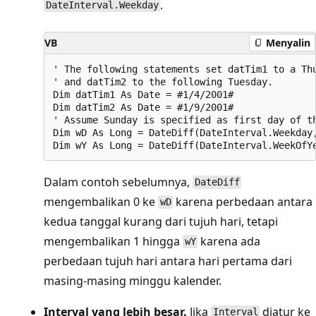
.
DateInterval.Weekday
VB
Menyalin
' The following statements set datTim1 to a Thu
' and datTim2 to the following Tuesday.

Dim datTim1 As Date = #1/4/2001#

Dim datTim2 As Date = #1/9/2001#

' Assume Sunday is specified as first day of th
Dim wD As Long = DateDiff(DateInterval.Weekday,
Dalam contoh sebelumnya,
DateDiff
mengembalikan 0 ke
karena perbedaan antara
wD
kedua tanggal kurang dari tujuh hari, tetapi
mengembalikan 1 hingga
karena ada
wY
perbedaan tujuh hari antara hari pertama dari
masing-masing minggu kalender.
Interval yang lebih besar.
Jika
diatur ke
Interval