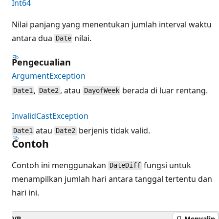
Int64
Nilai panjang yang menentukan jumlah interval waktu
antara dua
nilai.
Date
Pengecualian
ArgumentException
,
, atau
berada di luar rentang.
Date1
Date2
DayofWeek
InvalidCastException
atau
berjenis tidak valid.
Date1
Date2
Contoh
Contoh ini menggunakan
fungsi untuk
DateDiff
menampilkan jumlah hari antara tanggal tertentu dan
hari ini.
VB
Menyalin