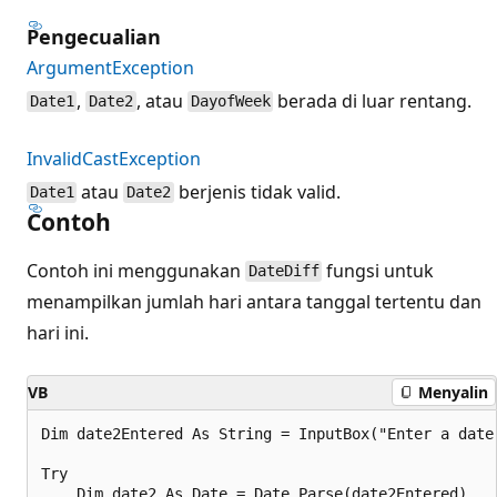
Pengecualian
ArgumentException
,
, atau
berada di luar rentang.
Date1
Date2
DayofWeek
InvalidCastException
atau
berjenis tidak valid.
Date1
Date2
Contoh
Contoh ini menggunakan
fungsi untuk
DateDiff
menampilkan jumlah hari antara tanggal tertentu dan
hari ini.
VB
Menyalin
Dim date2Entered As String = InputBox("Enter a date"
Try

    Dim date2 As Date = Date.Parse(date2Entered)
