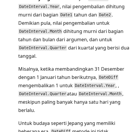
, nilai pengembalian dihitung
DateInterval.Year
murni dari bagian
tahun dan
.
Date1
Date2
Demikian pula, nilai pengembalian untuk
dihitung murni dari bagian
DateInterval.Month
tahun dan bulan dari argumen, dan untuk
dari kuartal yang berisi dua
DateInterval.Quarter
tanggal.
Misalnya, ketika membandingkan 31 Desember
dengan 1 Januari tahun berikutnya,
DateDiff
mengembalikan 1 untuk
, ,
DateInterval.Year
atau
,
DateInterval.Quarter
DateInterval.Month
meskipun paling banyak hanya satu hari yang
berlalu.
Untuk budaya seperti Jepang yang memiliki
beberapa era,
metode ini tidak
DateDiff