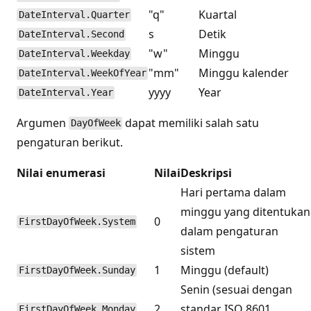
"q"
Kuartal
DateInterval.Quarter
s
Detik
DateInterval.Second
"w"
Minggu
DateInterval.Weekday
"mm"
Minggu kalender
DateInterval.WeekOfYear
yyyy
Year
DateInterval.Year
Argumen
dapat memiliki salah satu
DayOfWeek
pengaturan berikut.
Nilai enumerasi
Nilai
Deskripsi
Hari pertama dalam
minggu yang ditentukan
0
FirstDayOfWeek.System
dalam pengaturan
sistem
1
Minggu (default)
FirstDayOfWeek.Sunday
Senin (sesuai dengan
2
standar ISO 8601,
FirstDayOfWeek.Monday