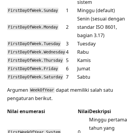
sistem
1
Minggu (default)
FirstDayOfWeek.Sunday
Senin (sesuai dengan
2
standar ISO 8601,
FirstDayOfWeek.Monday
bagian 3.17)
3
Tuesday
FirstDayOfWeek.Tuesday
4
Rabu
FirstDayOfWeek.Wednesday
5
Kamis
FirstDayOfWeek.Thursday
6
Jumat
FirstDayOfWeek.Friday
7
Sabtu
FirstDayOfWeek.Saturday
Argumen
dapat memiliki salah satu
WeekOfYear
pengaturan berikut.
Nilai enumerasi
Nilai
Deskripsi
Minggu pertama
tahun yang
0
FirstWeekOfYear.System