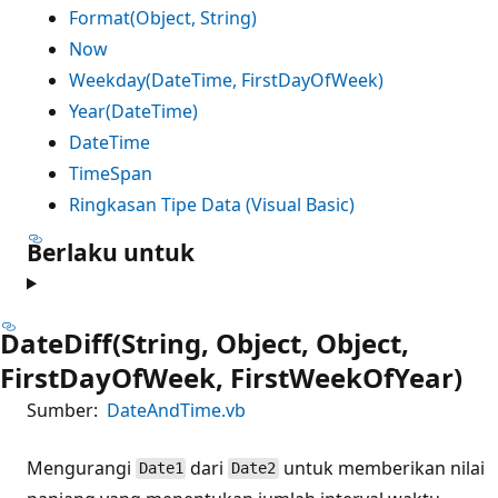
Format(Object, String)
Now
Weekday(DateTime, FirstDayOfWeek)
Year(DateTime)
DateTime
TimeSpan
Ringkasan Tipe Data (Visual Basic)
Berlaku untuk
DateDiff(String, Object, Object,
FirstDayOfWeek, FirstWeekOfYear)
Sumber:
DateAndTime.vb
Mengurangi
dari
untuk memberikan nilai
Date1
Date2