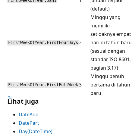
1
Januari terjadi
FirstWeekOfYear.Jan1
(default)
Minggu yang
memiliki
setidaknya empat
2
hari di tahun baru
FirstWeekOfYear.FirstFourDays
(sesuai dengan
standar ISO 8601,
bagian 3.17)
Minggu penuh
3
pertama di tahun
FirstWeekOfYear.FirstFullWeek
baru
Lihat juga
DateAdd
DatePart
Day(DateTime)