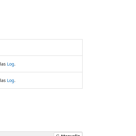
elas
Log
.
elas
Log
.