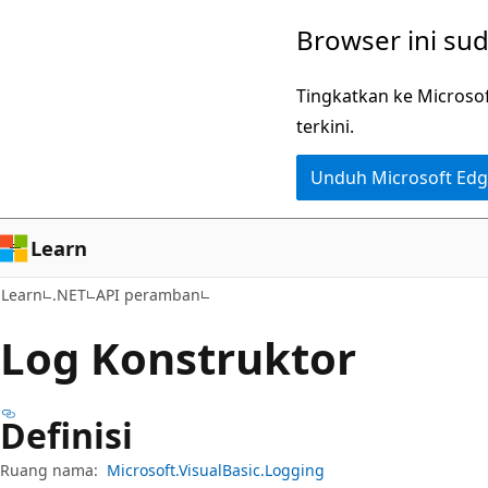
Lompati
Lewati
Browser ini su
ke
ke
konten
navigasi
Tingkatkan ke Microso
utama
dalam
terkini.
halaman
Unduh Microsoft Ed
Learn
Learn
.NET
API peramban
Log Konstruktor
Definisi
Ruang nama:
Microsoft.VisualBasic.Logging